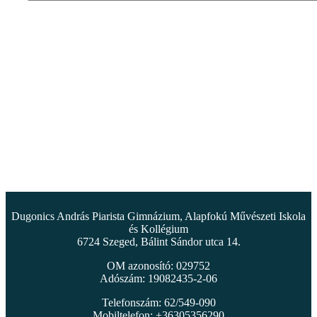
Dugonics András Piarista Gimnázium, Alapfokú Művészeti Iskola
és Kollégium
6724 Szeged, Bálint Sándor utca 14.
OM azonosító: 029752
Adószám: 19082435-2-06
Telefonszám: 62/549-090
Mobiltelefon: +36305356290