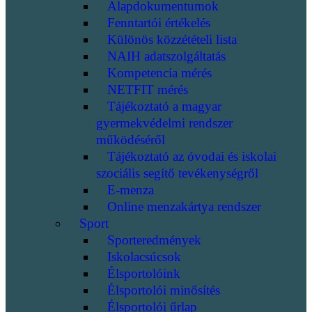
Alapdokumentumok
Fenntartói értékelés
Különös közzétételi lista
NAIH adatszolgáltatás
Kompetencia mérés
NETFIT mérés
Tájékoztató a magyar
gyermekvédelmi rendszer
működéséről
Tájékoztató az óvodai és iskolai
szociális segítő tevékenységről
E-menza
Online menzakártya rendszer
Sport
Sporteredmények
Iskolacsúcsok
Élsportolóink
Élsportolói minősítés
Élsportolói űrlap