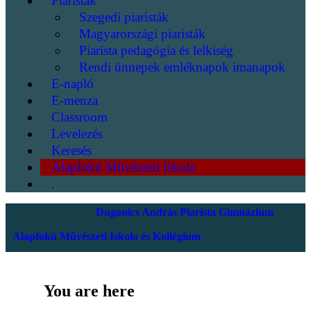
Piaristák
Szegedi piaristák
Magyarországi piaristák
Piarista pedagógia és lelkiség
Rendi ünnepek emléknapok imanapok
E-napló
E-menza
Classroom
Levelezés
Keresés
Alapfokú Művészeti Iskola
.
Dugonics András Piarista Gimnázium
Alapfokú Művészeti Iskola és Kollégium
You are here