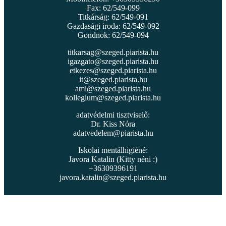
Fax: 62/549-099
Titkárság: 62/549-091
Gazdasági iroda: 62/549-092
Gondnok: 62/549-094
titkarsag@szeged.piarista.hu
igazgato@szeged.piarista.hu
etkezes@szeged.piarista.hu
it@szeged.piarista.hu
ami@szeged.piarista.hu
kollegium@szeged.piarista.hu
adatvédelmi tisztviselő:
Dr. Kiss Nóra
adatvedelem@piarista.hu
Iskolai mentálhigiéné:
Javora Katalin (Kitty néni :)
+36309396191
javora.katalin@szeged.piarista.hu