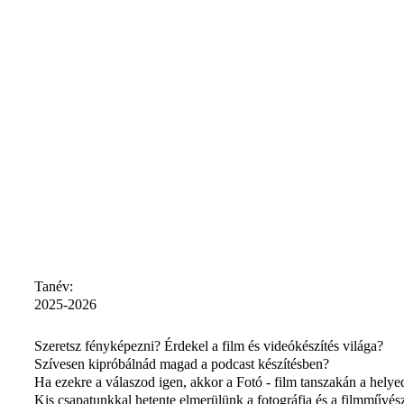
Tanév:
2025-2026
Szeretsz fényképezni? Érdekel a film és videókészítés világa?
Szívesen kipróbálnád magad a podcast készítésben?
Ha ezekre a válaszod igen, akkor a Fotó - film tanszakán a helye
Kis csapatunkkal hetente elmerülünk a fotográfia és a filmművés