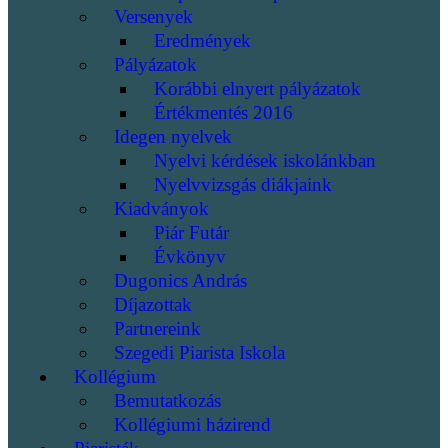
Versenyek
Eredmények
Pályázatok
Korábbi elnyert pályázatok
Értékmentés 2016
Idegen nyelvek
Nyelvi kérdések iskolánkban
Nyelvvizsgás diákjaink
Kiadványok
Piár Futár
Évkönyv
Dugonics András
Díjazottak
Partnereink
Szegedi Piarista Iskola
Kollégium
Bemutatkozás
Kollégiumi házirend