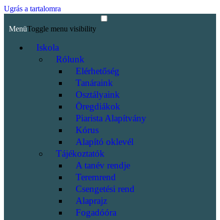
Ugrás a tartalomra
Menü
Toggle menu visibility
Iskola
Rólunk
Elérhetőség
Tanáraink
Osztályaink
Öregdiákok
Piarista Alapítvány
Kórus
Alapító oklevél
Tájékoztatók
A tanév rendje
Teremrend
Csengetési rend
Alaprajz
Fogadóóra