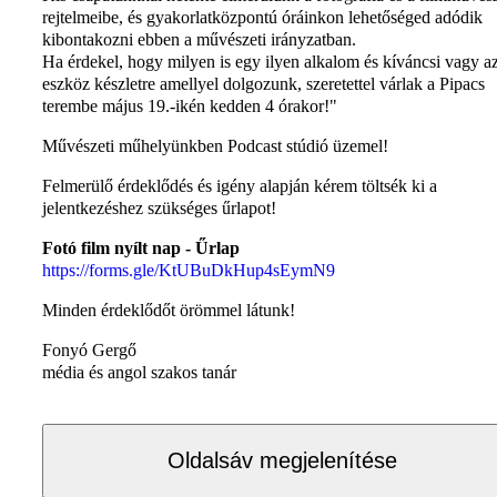
rejtelmeibe, és gyakorlatközpontú óráinkon lehetőséged adódik
kibontakozni ebben a művészeti irányzatban.
Ha érdekel, hogy milyen is egy ilyen alkalom és kíváncsi vagy a
eszköz készletre amellyel dolgozunk, szeretettel várlak a Pipacs
terembe május 19.-ikén kedden 4 órakor!"
Művészeti műhelyünkben Podcast stúdió üzemel!
Felmerülő érdeklődés és igény alapján kérem töltsék ki a
jelentkezéshez szükséges űrlapot!
Fotó film nyílt nap - Űrlap
https://forms.gle/KtUBuDkHup4sEymN9
Minden érdeklődőt örömmel látunk!
Fonyó Gergő
média és angol szakos tanár
Oldalsáv megjelenítése