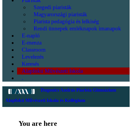
Piaristák
Szegedi piaristák
Magyarországi piaristák
Piarista pedagógia és lelkiség
Rendi ünnepek emléknapok imanapok
E-napló
E-menza
Classroom
Levelezés
Keresés
Alapfokú Művészeti Iskola
.
Dugonics András Piarista Gimnázium
Alapfokú Művészeti Iskola és Kollégium
You are here