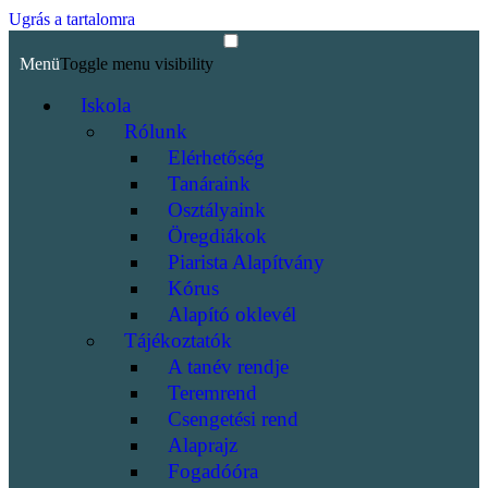
Ugrás a tartalomra
Menü
Toggle menu visibility
Iskola
Rólunk
Elérhetőség
Tanáraink
Osztályaink
Öregdiákok
Piarista Alapítvány
Kórus
Alapító oklevél
Tájékoztatók
A tanév rendje
Teremrend
Csengetési rend
Alaprajz
Fogadóóra