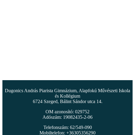
Dugonics András Piarista Gimnázium, Alapfokú Művészeti Iskola
és Kollégium
6724 Szeged, Bálint Sándor utca 14.
OM azonosító: 029752
Adószám: 19082435-2-06
Telefonszám: 62/549-090
Mobiltelefon: +36305356290