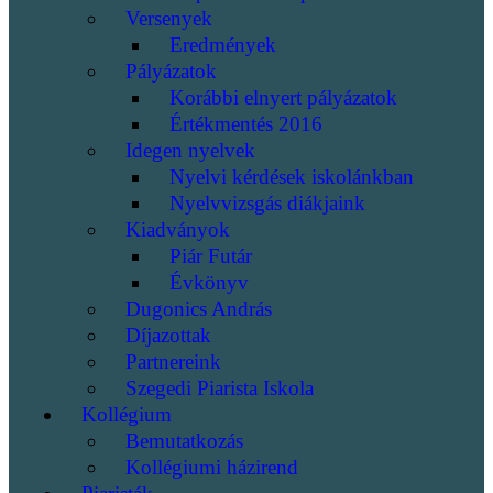
Versenyek
Eredmények
Pályázatok
Korábbi elnyert pályázatok
Értékmentés 2016
Idegen nyelvek
Nyelvi kérdések iskolánkban
Nyelvvizsgás diákjaink
Kiadványok
Piár Futár
Évkönyv
Dugonics András
Díjazottak
Partnereink
Szegedi Piarista Iskola
Kollégium
Bemutatkozás
Kollégiumi házirend