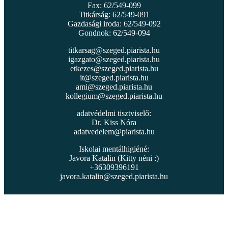
Fax: 62/549-099
Titkárság: 62/549-091
Gazdasági iroda: 62/549-092
Gondnok: 62/549-094
titkarsag@szeged.piarista.hu
igazgato@szeged.piarista.hu
etkezes@szeged.piarista.hu
it@szeged.piarista.hu
ami@szeged.piarista.hu
kollegium@szeged.piarista.hu
adatvédelmi tisztviselő:
Dr. Kiss Nóra
adatvedelem@piarista.hu
Iskolai mentálhigiéné:
Javora Katalin (Kitty néni :)
+36309396191
javora.katalin@szeged.piarista.hu