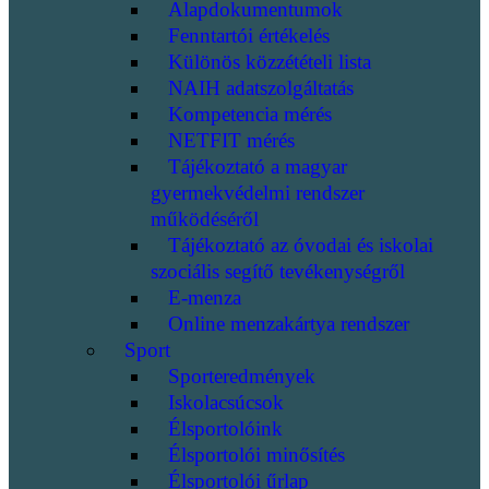
Alapdokumentumok
Fenntartói értékelés
Különös közzétételi lista
NAIH adatszolgáltatás
Kompetencia mérés
NETFIT mérés
Tájékoztató a magyar
gyermekvédelmi rendszer
működéséről
Tájékoztató az óvodai és iskolai
szociális segítő tevékenységről
E-menza
Online menzakártya rendszer
Sport
Sporteredmények
Iskolacsúcsok
Élsportolóink
Élsportolói minősítés
Élsportolói űrlap