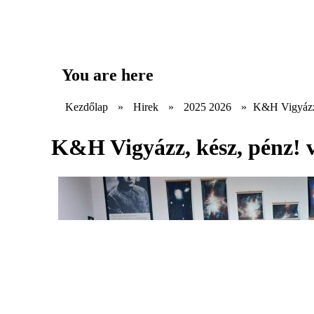
You are here
Kezdőlap
»
Hirek
»
2025 2026
»
K&H Vigyázz,
K&H Vigyázz, kész, pénz! 