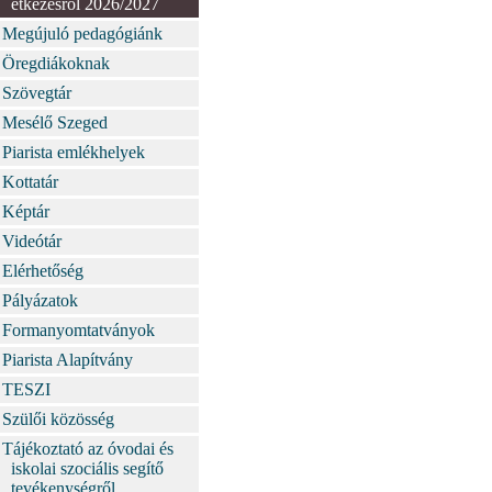
étkezésről 2026/2027
Megújuló pedagógiánk
Öregdiákoknak
Szövegtár
Mesélő Szeged
Piarista emlékhelyek
Kottatár
Képtár
Videótár
Elérhetőség
Pályázatok
Formanyomtatványok
Piarista Alapítvány
TESZI
Szülői közösség
Tájékoztató az óvodai és
iskolai szociális segítő
tevékenységről