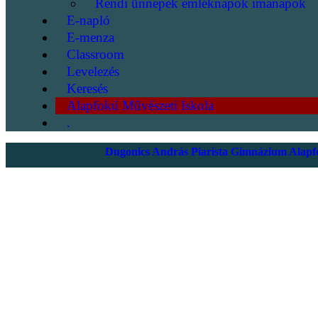
Rendi ünnepek emléknapok imanapok
E-napló
E-menza
Classroom
Levelezés
Keresés
Alapfokú Művészeti Iskola
.
Dugonics András Piarista Gimnázium Alapfo