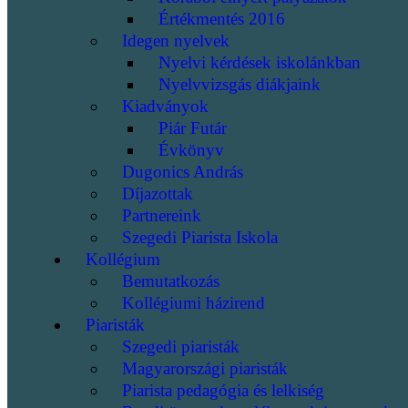
Értékmentés 2016
Idegen nyelvek
Nyelvi kérdések iskolánkban
Nyelvvizsgás diákjaink
Kiadványok
Piár Futár
Évkönyv
Dugonics András
Díjazottak
Partnereink
Szegedi Piarista Iskola
Kollégium
Bemutatkozás
Kollégiumi házirend
Piaristák
Szegedi piaristák
Magyarországi piaristák
Piarista pedagógia és lelkiség