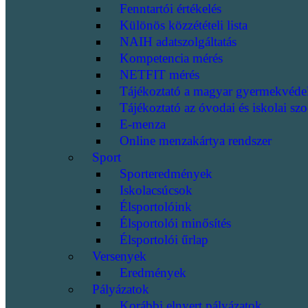
Fenntartói értékelés
Különös közzétételi lista
NAIH adatszolgáltatás
Kompetencia mérés
NETFIT mérés
Tájékoztató a magyar gyermekvéde
Tájékoztató az óvodai és iskolai szo
E-menza
Online menzakártya rendszer
Sport
Sporteredmények
Iskolacsúcsok
Élsportolóink
Élsportolói minősítés
Élsportolói űrlap
Versenyek
Eredmények
Pályázatok
Korábbi elnyert pályázatok