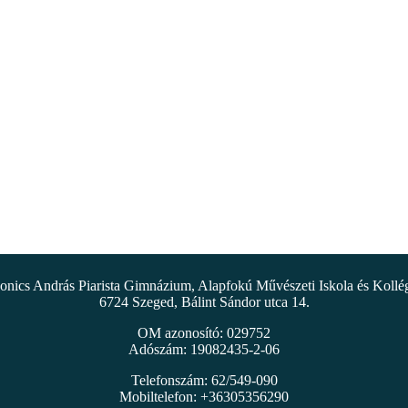
nics András Piarista Gimnázium, Alapfokú Művészeti Iskola és Koll
6724 Szeged, Bálint Sándor utca 14.
OM azonosító: 029752
Adószám: 19082435-2-06
Telefonszám: 62/549-090
Mobiltelefon: +36305356290