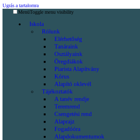
Ugrás a tartalomra
Menü
Toggle menu visibility
Iskola
Rólunk
Elérhetőség
Tanáraink
Osztályaink
Öregdiákok
Piarista Alapítvány
Kórus
Alapító oklevél
Tájékoztatók
A tanév rendje
Teremrend
Csengetési rend
Alaprajz
Fogadóóra
Alapdokumentumok