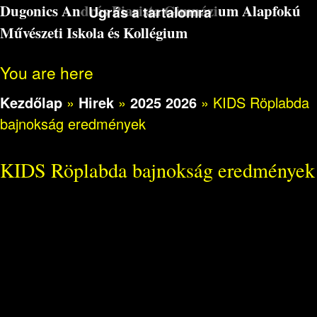
Dugonics András Piarista Gimnázium Alapfokú
Ugrás a tartalomra
Művészeti Iskola és Kollégium
You are here
Kezdőlap
»
Hirek
»
2025 2026
»
KIDS Röplabda
bajnokság eredmények
KIDS Röplabda bajnokság eredmények