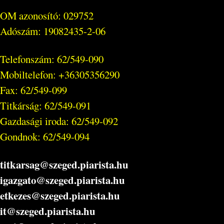
OM azonosító: 029752
Adószám: 19082435-2-06
Telefonszám: 62/549-090
Mobiltelefon: +36305356290
Fax: 62/549-099
Titkárság: 62/549-091
Gazdasági iroda: 62/549-092
Gondnok: 62/549-094
titkarsag@szeged.piarista.hu
igazgato@szeged.piarista.hu
etkezes@szeged.piarista.hu
it@szeged.piarista.hu