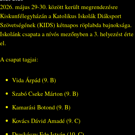
2026. május 29-30. között került megrendezésre
Kiskunfélegyházán a Katolikus Iskolák Diáksport
Szövetségének (KIDS) kétnapos röplabda bajnoksága.
Iskolánk csapata a nívós mezőnyben a 3. helyezést érte
el.
A csapat tagjai:
Vida Árpád (9. B)
Szabó Cseke Márton (9. B)
Kamarási Botond (9. B)
Kovács Dávid Amadé (9. C)
Draskóczy Ede István (10. C)