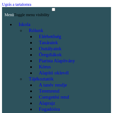
Ugrás a tartalomra
Menü
Toggle menu visibility
Iskola
Rólunk
Elérhetőség
Tanáraink
Osztályaink
Öregdiákok
Piarista Alapítvány
Kórus
Alapító oklevél
Tájékoztatók
A tanév rendje
Teremrend
Csengetési rend
Alaprajz
Fogadóóra