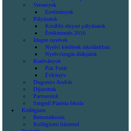
Versenyek
Eredmények
Pályázatok
Korábbi elnyert pályázatok
Értékmentés 2016
Idegen nyelvek
Nyelvi kérdések iskolánkban
Nyelvvizsgás diákjaink
Kiadványok
Piár Futár
Évkönyv
Dugonics András
Díjazottak
Partnereink
Szegedi Piarista Iskola
Kollégium
Bemutatkozás
Kollégiumi házirend