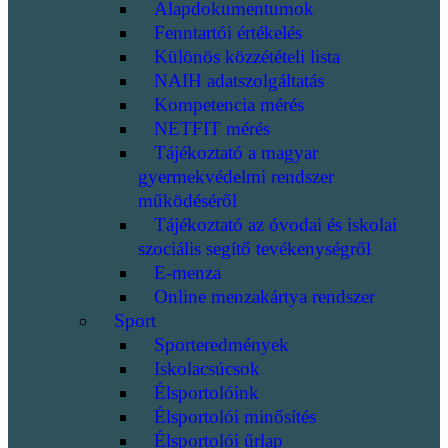
Alapdokumentumok
Fenntartói értékelés
Különös közzétételi lista
NAIH adatszolgáltatás
Kompetencia mérés
NETFIT mérés
Tájékoztató a magyar
gyermekvédelmi rendszer
működéséről
Tájékoztató az óvodai és iskolai
szociális segítő tevékenységről
E-menza
Online menzakártya rendszer
Sport
Sporteredmények
Iskolacsúcsok
Élsportolóink
Élsportolói minősítés
Élsportolói űrlap