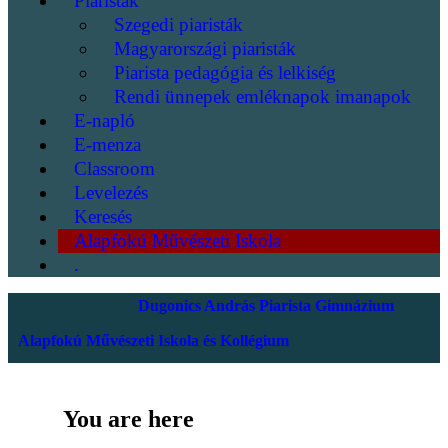
Piaristák
Szegedi piaristák
Magyarországi piaristák
Piarista pedagógia és lelkiség
Rendi ünnepek emléknapok imanapok
E-napló
E-menza
Classroom
Levelezés
Keresés
Alapfokú Művészeti Iskola
.
Dugonics András Piarista Gimnázium
Alapfokú Művészeti Iskola és Kollégium
You are here