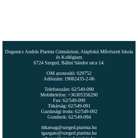
Dugonics András Piarista Gimnázium, Alapfokú Művészeti Iskola
és Kollégium
6724 Szeged, Bálint Sándor utca 14.
OM azonosító: 029752
Adószám: 19082435-2-06
Telefonszám: 62/549-090
Mobiltelefon: +36305356290
Fax: 62/549-099
Titkárság: 62/549-091
Gazdasági iroda: 62/549-092
Gondnok: 62/549-094
titkarsag@szeged.piarista.hu
igazgato@szeged.piarista.hu