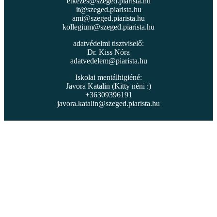
etkezes@szeged.piarista.hu
it@szeged.piarista.hu
ami@szeged.piarista.hu
kollegium@szeged.piarista.hu
adatvédelmi tisztviselő:
Dr. Kiss Nóra
adatvedelem@piarista.hu
Iskolai mentálhigiéné:
Javora Katalin (Kitty néni :)
+36309396191
javora.katalin@szeged.piarista.hu