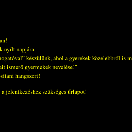
ban!
 nyílt napjára.
ogatóval” készülünk, ahol a gyerekek közelebbről is 
ait ismerő gyermekek nevelése!"
osítani hangszert!
i a jelentkezéshez szükséges űrlapot!