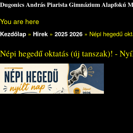
Dugonics András Piarista Gimnázium Alapfokú Műv
You are here
Kezdőlap
»
Hirek
»
2025 2026
»
Népi hegedű okta
Népi hegedű oktatás (új tanszak)! - Nyí