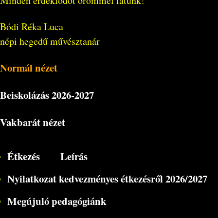
Minden érdeklődőt örömmel látunk!
Bódi Réka Luca
népi hegedű művésztanár
Normál nézet
Beiskolázás
2026-2027
Vakbarát nézet
Étkezés
Leírás
Nyilatkozat kedvezményes étkezésről 2026/2027
Megújuló pedagógiánk