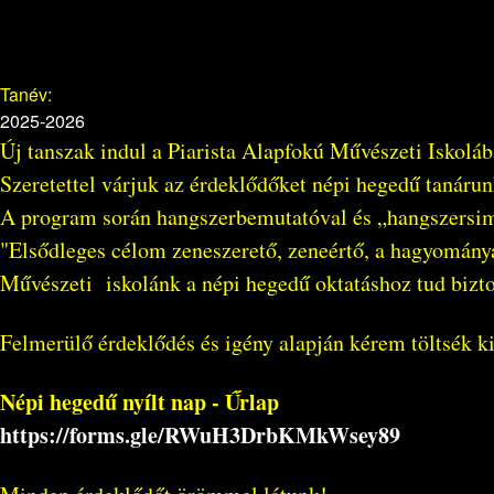
Tanév:
2025-2026
Új tanszak indul a Piarista Alapfokú Művészeti Iskolá
Szeretettel várjuk az érdeklődőket népi hegedű tanárunk
A program során hangszerbemutatóval és „hangszersim
"Elsődleges célom zeneszerető, zeneértő, a hagyomány
Művészeti iskolánk a népi hegedű oktatáshoz tud bizt
Felmerülő érdeklődés és igény alapján kérem töltsék k
Népi hegedű nyílt nap - Űrlap
https://forms.gle/RWuH3DrbKMkWsey89