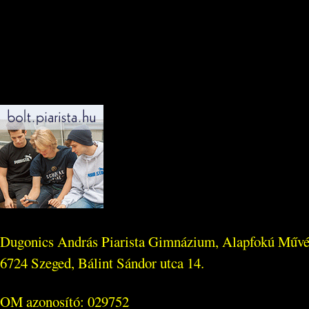
Dugonics András Piarista Gimnázium, Alapfokú Művés
6724 Szeged, Bálint Sándor utca 14.
OM azonosító: 029752