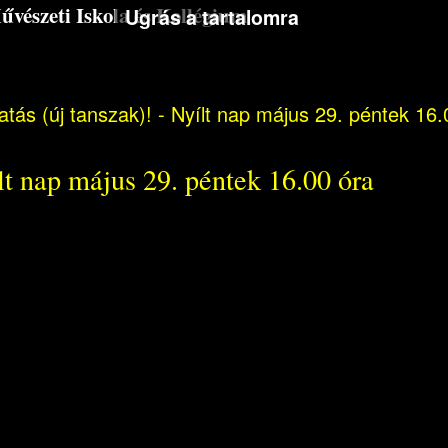
észeti Iskola és Kollégium
Ugrás a tartalomra
tás (új tanszak)! - Nyílt nap május 29. péntek 16.
lt nap május 29. péntek 16.00 óra