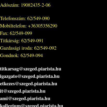
Adószám: 19082435-2-06
Telefonszám: 62/549-090
Mobiltelefon: +36305356290
Fax: 62/549-099
Titkárság: 62/549-091
Gazdasági iroda: 62/549-092
Gondnok: 62/549-094
titkarsag@szeged.piarista.hu
igazgato@szeged.piarista.hu
etkezes@szeged.piarista.hu
it@szeged.piarista.hu
ami@szeged.piarista.hu
kollegium@szeged.piarista.hu