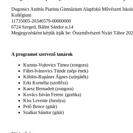
Dugonics András Piarista Gimnázium Alapfokú Művészeti Iskola
Kollégium
11735005-20346579-00000000
6724 Szeged, Bálint Sándor u.14
Megjegyzésként kérjük írják be: Összművészeti Nyári Tábor 20
A programot szervező tanárok
Kuzma-Vojtovics Tímea (zongora)
Fábri-Ivánovics Tünde (népi ének)
Köblös-Rupáner Ágnes (színjáték)
Erki Kornélia (szolfézs)
Kaesz Bernadett (zongora)
Kovács István Ferenc (grafika)
Kiss Levente (furulya)
Pető Bence (gitár)
Szalkai Sándor (gitár)