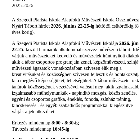
2025-2026
A Szegedi Piarista Iskola Alapfokú Művészeti Iskola Összművész
Nyári Tábort hirdet
2026. június 22-25-ig
hétfőtől csütörtökig (
éves korig).
A Szegedi Piarista Iskola Alapfokú Művészeti Iskolája
2026. jún
22-25.
között harmadik alkalommal szervez művészeti tábort. Idé
várjuk a művészeteket kedvelő és művészetek iránt nyitott diákok
akik a tábor csoportos programjain zenei, képzőművészeti, színjá
művészeti ágazatok vonatkozásában szívesen élik meg a
kreativitásukat és közösségben szívesen fejlesztik és bontakoztat
ki a meglévő képességüket, tehetségüket. A tábor művészetet okt
tanárok közösségének vezetésével valósul meg, akik izgalmasab
izgalmasabb műhelymunkák - napindító mozgás, közös zenélés,
egyéni és csoportos grafika, éneklés, fonoda, színház tréning,
kincskeresés - és egyéb szabadidős programokkal kiegészülve
várják a jelentkezőket.
Érkezés mindennap
8:00 - 8:30-ig
Távozás mindennap
16:45-ig