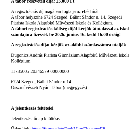
A tábor részvételi díja: 25.000 Ft
A regisztrációs díj magában foglalja az ebéd árát.
A tábor helyszíne 6724 Szeged, Bálint Sándor u. 14. Szegedi
Piarista Iskola Alapfokú Művészeti Iskola és Kollégium.
A tábori regisztrációs költség díját kérjük átutalással az isko
számlájára fizessék be 2026. június 16. kedd 16.00 óráig!
A regisztrációs díjat kérjük az alábbi számlaszámra utalják
Dugonics András Piarista Gimnázium Alapfokú Művészeti Iskola
Kollégium
11735005-20346579-00000000
6724 Szeged, Bálint Sándor u.14
Összművészeti Nyári Tábor (megjegyzés)
A jelentkezés feltételei
Jelentkezési űrlap kitöltése.
Űrlap link:
https://forms.gle/uFaohMkmEkacvmsE8