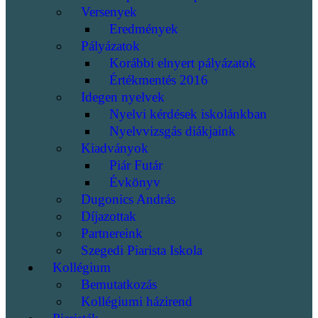
Versenyek
Eredmények
Pályázatok
Korábbi elnyert pályázatok
Értékmentés 2016
Idegen nyelvek
Nyelvi kérdések iskolánkban
Nyelvvizsgás diákjaink
Kiadványok
Piár Futár
Évkönyv
Dugonics András
Díjazottak
Partnereink
Szegedi Piarista Iskola
Kollégium
Bemutatkozás
Kollégiumi házirend