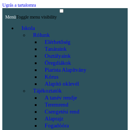
Ugrás a tartalomra
Menü
Toggle menu visibility
Iskola
Rólunk
Elérhetőség
Tanáraink
Osztályaink
Öregdiákok
Piarista Alapítvány
Kórus
Alapító oklevél
Tájékoztatók
A tanév rendje
Teremrend
Csengetési rend
Alaprajz
Fogadóóra