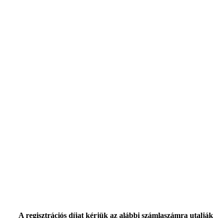
A regisztrációs díjat kérjük az alábbi számlaszámra utalják