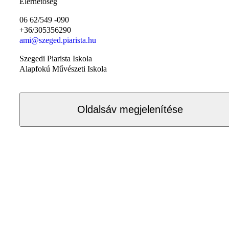
Elérhetőség
06 62/549 -090
+36/305356290
ami@szeged.piarista.hu
Szegedi Piarista Iskola
Alapfokú Művészeti Iskola
Oldalsáv megjelenítése