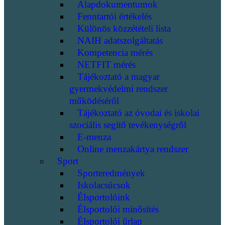
Alapdokumentumok
Fenntartói értékelés
Különös közzétételi lista
NAIH adatszolgáltatás
Kompetencia mérés
NETFIT mérés
Tájékoztató a magyar
gyermekvédelmi rendszer
működéséről
Tájékoztató az óvodai és iskolai
szociális segítő tevékenységről
E-menza
Online menzakártya rendszer
Sport
Sporteredmények
Iskolacsúcsok
Élsportolóink
Élsportolói minősítés
Élsportolói űrlap