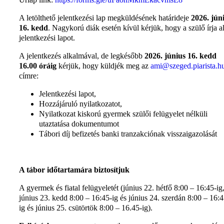
A letölthető jelentkezési lap megküldésének határideje
2026. jún
16. kedd
. Nagykorú diák esetén kívül kérjük, hogy a szülő írja a
jelentkezési lapot.
A jelentkezés alkalmával, de legkésőbb
2026. június 16. kedd
16.00 óráig
kérjük, hogy küldjék meg az
ami@szeged.piarista.h
címre:
Jelentkezési lapot,
Hozzájáruló nyilatkozatot,
Nyilatkozat kiskorú gyermek szülői felügyelet nélküli
utaztatása dokumentumot
Tábori díj befizetés banki tranzakciónak visszaigazolását
A tábor időtartamára biztosítjuk
A gyermek és fiatal felügyeletét (június 22. hétfő 8:00 – 16:45-ig
június 23. kedd 8:00 – 16:45-ig és június 24. szerdán 8:00 – 16:4
ig és június 25. csütörtök 8:00 – 16.45-ig).