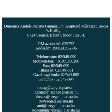
Dugonics András Piarista Gimnázium, Alapfokú Művészeti Iskola
és Kollégium
6724 Szeged, Bálint Sándor utca 14.
OM azonosító: 029752
Adószám: 19082435-2-06
Telefonszám: 62/549-090
Mobiltelefon: +36305356290
Fax: 62/549-099
Titkárság: 62/549-091
Gazdasági iroda: 62/549-092
Gondnok: 62/549-094
titkarsag@szeged.piarista.hu
igazgato@szeged.piarista.hu
etkezes@szeged.piarista.hu
it@szeged.piarista.hu
ami@szeged.piarista.hu
kollegium@szeged.piarista.hu