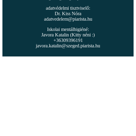
adatvédelmi tisztviselő:
Dr. Kiss Nóra
adatvedelem@piarista.hu
Iskolai mentálhigiéné:
Javora Katalin (Kitty néni :)
+36309396191
javora.katalin@szeged.piarista.hu