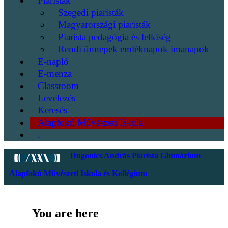
Piaristák
Szegedi piaristák
Magyarországi piaristák
Piarista pedagógia és lelkiség
Rendi ünnepek emléknapok imanapok
E-napló
E-menza
Classroom
Levelezés
Keresés
Alapfokú Művészeti Iskola
.
Dugonics András Piarista Gimnázium
Alapfokú Művészeti Iskola és Kollégium
You are here