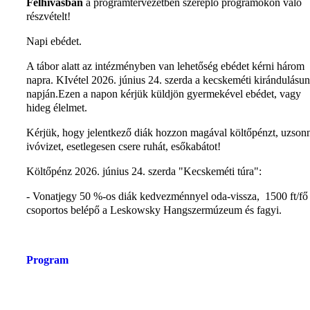
Felhívásban
a programtervezetben szereplő programokon való
részvételt!
Napi ebédet.
A tábor alatt az intézményben van lehetőség ebédet kérni három
napra. KIvétel 2026. június 24. szerda a kecskeméti kirándulásu
napján.Ezen a napon kérjük küldjön gyermekével ebédet, vagy
hideg élelmet.
Kérjük, hogy jelentkező diák hozzon magával költőpénzt, uzsonn
ivóvizet, esetlegesen csere ruhát, esőkabátot!
Költőpénz 2026. június 24. szerda "Kecskeméti túra":
- Vonatjegy 50 %-os diák kedvezménnyel oda-vissza, 1500 ft/fő
csoportos belépő a Leskowsky Hangszermúzeum és fagyi.
Program