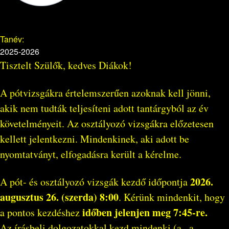
Tanév:
2025-2026
Tisztelt Szülők, kedves Diákok!
A pótvizsgákra értelemszerűen azoknak kell jönni,
akik nem tudták teljesíteni adott tantárgyból az év
követelményeit. Az osztályozó vizsgákra előzetesen
kellett jelentkezni. Mindenkinek, aki adott be
nyomtatványt, elfogadásra került a kérelme.
2026.
A pót- és osztályozó vizsgák kezdő időpontja
augusztus 26. (szerda) 8:00
. Kérünk mindenkit, hogy
időben jelenjen meg 7:45-re.
a pontos kezdéshez
Az írásbeli dolgozatokkal kezd mindenki (a , a