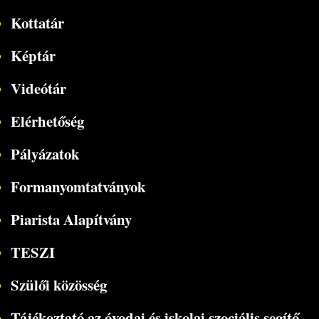
Kottatár
Képtár
Videótár
Elérhetőség
Pályázatok
Formanyomtatványok
Piarista Alapítvány
TESZI
Szülői közösség
Tájékoztató az óvodai és iskolai szociális segítő