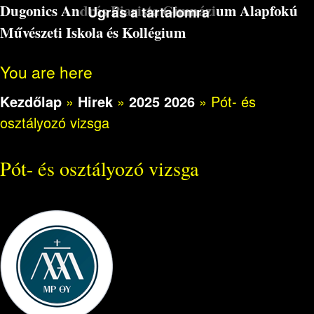
Dugonics András Piarista Gimnázium Alapfokú
Ugrás a tartalomra
Művészeti Iskola és Kollégium
You are here
Kezdőlap
»
Hirek
»
2025 2026
»
Pót- és
osztályozó vizsga
Pót- és osztályozó vizsga