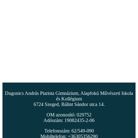
Dugonics András Piarista Gimnázium, Alapfokú Művészeti Iskola
és Kollégium
6724 Szeged, Bálint Sándor utca 14.
OM azonosító: 029752
Adószám: 19082435-2-06
Telefonszám: 62/549-090
Mobiltelefon: +36305356290