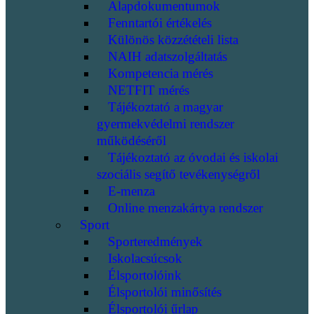
Alapdokumentumok
Fenntartói értékelés
Különös közzétételi lista
NAIH adatszolgáltatás
Kompetencia mérés
NETFIT mérés
Tájékoztató a magyar
gyermekvédelmi rendszer
működéséről
Tájékoztató az óvodai és iskolai
szociális segítő tevékenységről
E-menza
Online menzakártya rendszer
Sport
Sporteredmények
Iskolacsúcsok
Élsportolóink
Élsportolói minősítés
Élsportolói űrlap