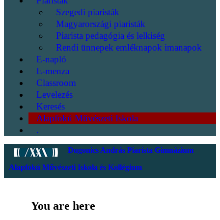
Piaristák
Szegedi piaristák
Magyarországi piaristák
Piarista pedagógia és lelkiség
Rendi ünnepek emléknapok imanapok
E-napló
E-menza
Classroom
Levelezés
Keresés
Alapfokú Művészeti Iskola
.
Dugonics András Piarista Gimnázium
Alapfokú Művészeti Iskola és Kollégium
You are here