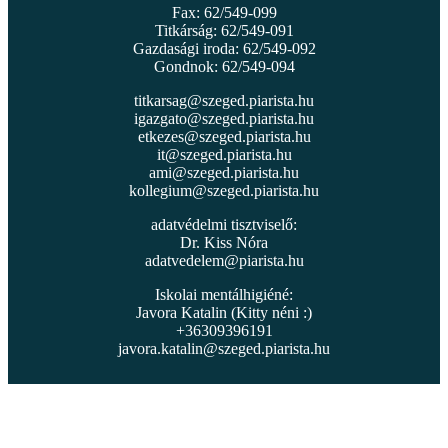
Fax: 62/549-099
Titkárság: 62/549-091
Gazdasági iroda: 62/549-092
Gondnok: 62/549-094
titkarsag@szeged.piarista.hu
igazgato@szeged.piarista.hu
etkezes@szeged.piarista.hu
it@szeged.piarista.hu
ami@szeged.piarista.hu
kollegium@szeged.piarista.hu
adatvédelmi tisztviselő:
Dr. Kiss Nóra
adatvedelem@piarista.hu
Iskolai mentálhigiéné:
Javora Katalin (Kitty néni :)
+36309396191
javora.katalin@szeged.piarista.hu