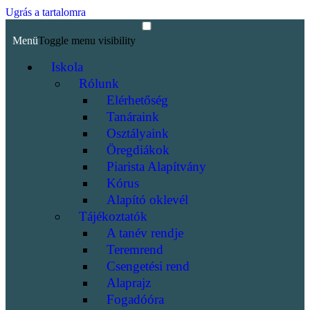
Ugrás a tartalomra
Menü
Toggle menu visibility
Iskola
Rólunk
Elérhetőség
Tanáraink
Osztályaink
Öregdiákok
Piarista Alapítvány
Kórus
Alapító oklevél
Tájékoztatók
A tanév rendje
Teremrend
Csengetési rend
Alaprajz
Fogadóóra