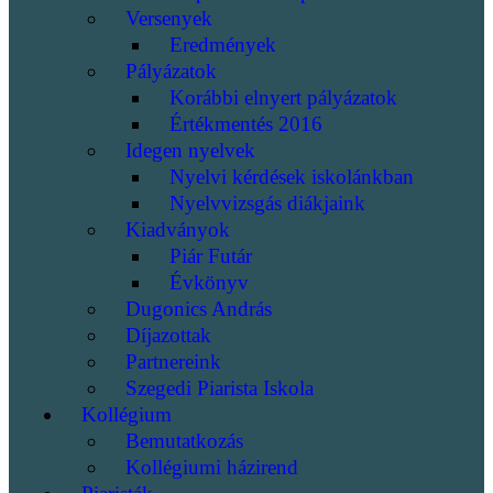
Versenyek
Eredmények
Pályázatok
Korábbi elnyert pályázatok
Értékmentés 2016
Idegen nyelvek
Nyelvi kérdések iskolánkban
Nyelvvizsgás diákjaink
Kiadványok
Piár Futár
Évkönyv
Dugonics András
Díjazottak
Partnereink
Szegedi Piarista Iskola
Kollégium
Bemutatkozás
Kollégiumi házirend