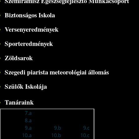
Szemiramisz Egészségfejlesztő Munkacsoport
Biztonságos Iskola
Versenyeredmények
Sporteredmények
Zöldsarok
Szegedi piarista meteorológiai állomás
Szülők Iskolája
Tanáraink