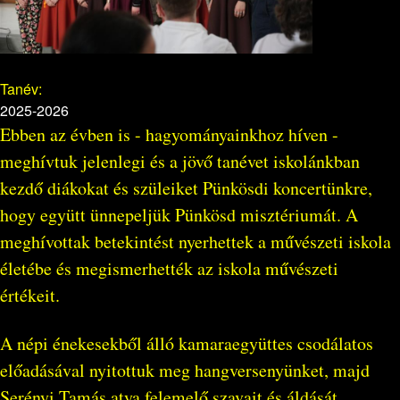
Tanév:
2025-2026
Ebben az évben is - hagyományainkhoz híven -
meghívtuk jelenlegi és a jövő tanévet iskolánkban
kezdő diákokat és szüleiket Pünkösdi koncertünkre,
hogy együtt ünnepeljük Pünkösd misztériumát. A
meghívottak betekintést nyerhettek a művészeti iskola
életébe és megismerhették az iskola művészeti
értékeit.
A népi énekesekből álló kamaraegyüttes csodálatos
előadásával nyitottuk meg hangversenyünket, majd
Serényi Tamás atya felemelő szavait és áldását