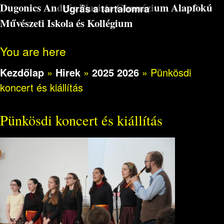
Dugonics András Piarista Gimnázium Alapfokú
Ugrás a tartalomra
Művészeti Iskola és Kollégium
You are here
Kezdőlap
»
Hirek
»
2025 2026
»
Pünkösdi
koncert és kiállítás
Pünkösdi koncert és kiállítás