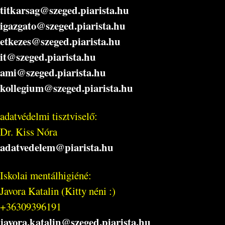
titkarsag@szeged.piarista.hu
igazgato@szeged.piarista.hu
etkezes@szeged.piarista.hu
it@szeged.piarista.hu
ami@szeged.piarista.hu
kollegium@szeged.piarista.hu
adatvédelmi tisztviselő:
Dr. Kiss Nóra
adatvedelem@piarista.hu
Iskolai mentálhigiéné:
Javora Katalin (Kitty néni :)
+36309396191
javora.katalin@szeged.piarista.hu