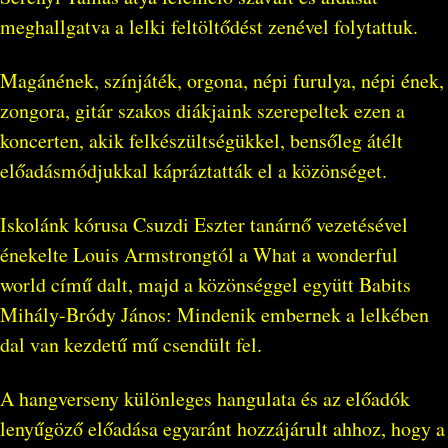
meghallgatva a lelki feltöltődést zenével folytattuk.
Magánének, színjáték, orgona, népi furulya, népi ének,
zongora, gitár szakos diákjaink szerepeltek ezen a
koncerten, akik felkészültségükkel, bensőleg átélt
előadásmódjukkal kápráztatták el a közönséget.
Iskolánk kórusa Csuzdi Eszter tanárnő vezetésével
énekelte Louis Armstrongtól a What a wonderful
world című dalt, majd a közönséggel együtt Babits
Mihály-Bródy János: Mindenik embernek a lelkében
dal van kezdetű mű csendült fel.
A hangverseny különleges hangulata és az előadók
lenyűgöző előadása egyaránt hozzájárult ahhoz, hogy a