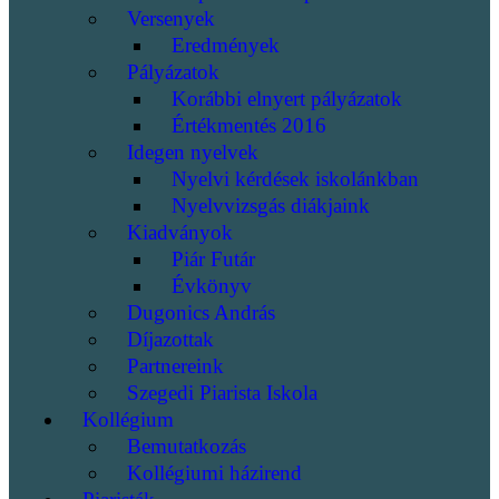
Versenyek
Eredmények
Pályázatok
Korábbi elnyert pályázatok
Értékmentés 2016
Idegen nyelvek
Nyelvi kérdések iskolánkban
Nyelvvizsgás diákjaink
Kiadványok
Piár Futár
Évkönyv
Dugonics András
Díjazottak
Partnereink
Szegedi Piarista Iskola
Kollégium
Bemutatkozás
Kollégiumi házirend