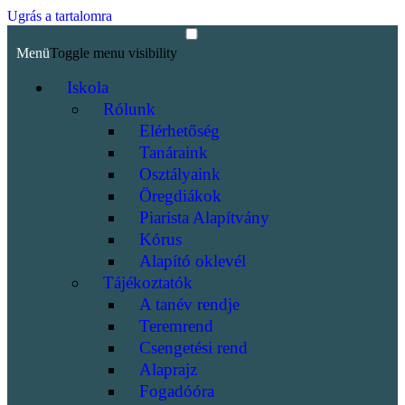
Ugrás a tartalomra
Menü
Toggle menu visibility
Iskola
Rólunk
Elérhetőség
Tanáraink
Osztályaink
Öregdiákok
Piarista Alapítvány
Kórus
Alapító oklevél
Tájékoztatók
A tanév rendje
Teremrend
Csengetési rend
Alaprajz
Fogadóóra