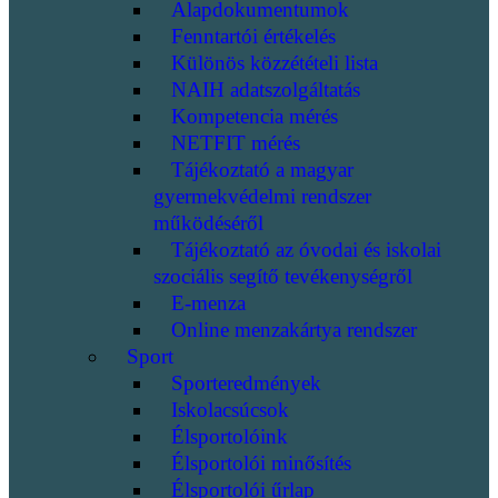
Alapdokumentumok
Fenntartói értékelés
Különös közzétételi lista
NAIH adatszolgáltatás
Kompetencia mérés
NETFIT mérés
Tájékoztató a magyar
gyermekvédelmi rendszer
működéséről
Tájékoztató az óvodai és iskolai
szociális segítő tevékenységről
E-menza
Online menzakártya rendszer
Sport
Sporteredmények
Iskolacsúcsok
Élsportolóink
Élsportolói minősítés
Élsportolói űrlap