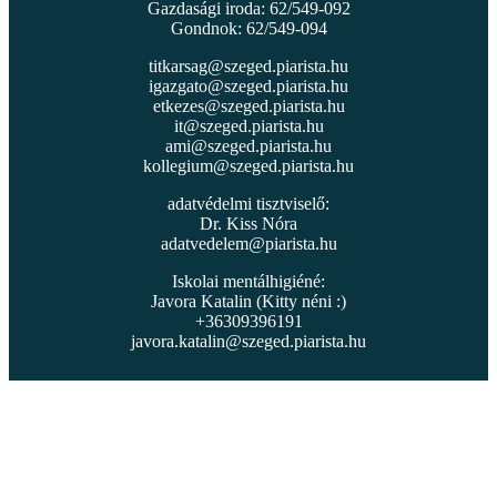
Gazdasági iroda: 62/549-092
Gondnok: 62/549-094
titkarsag@szeged.piarista.hu
igazgato@szeged.piarista.hu
etkezes@szeged.piarista.hu
it@szeged.piarista.hu
ami@szeged.piarista.hu
kollegium@szeged.piarista.hu
adatvédelmi tisztviselő:
Dr. Kiss Nóra
adatvedelem@piarista.hu
Iskolai mentálhigiéné:
Javora Katalin (Kitty néni :)
+36309396191
javora.katalin@szeged.piarista.hu