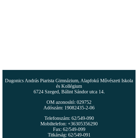
Dugonics András Piarista Gimnázium, Alapfokú Művészeti Iskola
és Kollégium
6724 Szeged, Bálint Sándor utca 14.
OM azonosító: 029752
Adószám: 19082435-2-06
Telefonszám: 62/549-090
Mobiltelefon: +36305356290
Fax: 62/549-099
Titkárság: 62/549-091