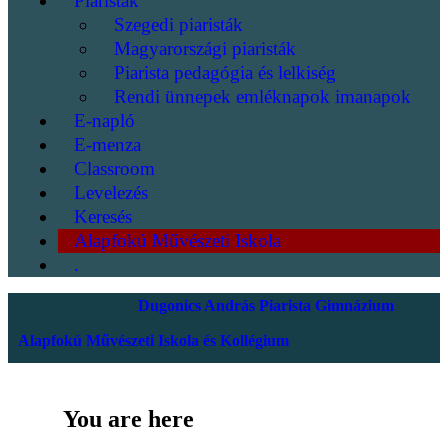
Piaristák
Szegedi piaristák
Magyarországi piaristák
Piarista pedagógia és lelkiség
Rendi ünnepek emléknapok imanapok
E-napló
E-menza
Classroom
Levelezés
Keresés
Alapfokú Művészeti Iskola
.
Dugonics András Piarista Gimnázium
Alapfokú Művészeti Iskola és Kollégium
You are here