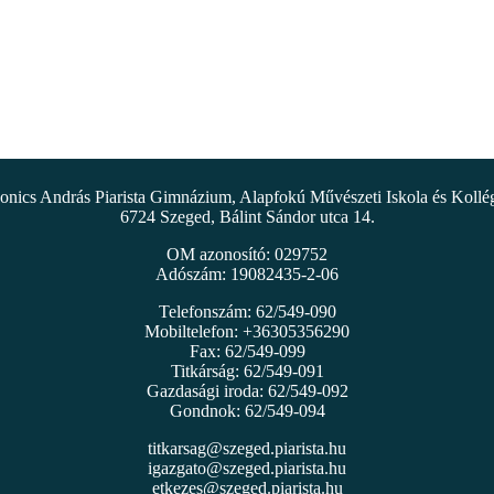
nics András Piarista Gimnázium, Alapfokú Művészeti Iskola és Koll
6724 Szeged, Bálint Sándor utca 14.
OM azonosító: 029752
Adószám: 19082435-2-06
Telefonszám: 62/549-090
Mobiltelefon: +36305356290
Fax: 62/549-099
Titkárság: 62/549-091
Gazdasági iroda: 62/549-092
Gondnok: 62/549-094
titkarsag@szeged.piarista.hu
igazgato@szeged.piarista.hu
etkezes@szeged.piarista.hu