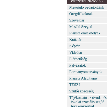
étkezésről 2026/2027
Megújuló pedagógiánk
Öregdiákoknak
Szövegtár
Mesélő Szeged
Piarista emlékhelyek
Kottatár
Képtár
Videótár
Elérhetőség
Pályázatok
Formanyomtatványok
Piarista Alapítvány
TESZI
Szülői közösség
Tájékoztató az óvodai és
iskolai szociális segítő
tevékenységről