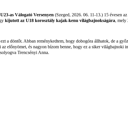
és U23-as Válogató Versenyen
(Szeged, 2026. 06. 11-13.) 15 évesen az
így
kijutott az U18 korosztály kajak-kenu világbajnokságára
, mely 
ezt a döntőt. Abban reménykedtem, hogy dobogóra állhatok, de a győz
ni az előnyömet, és nagyon bízom benne, hogy ez a siker világbajnoki i
solyogva Trencsényi Anna.