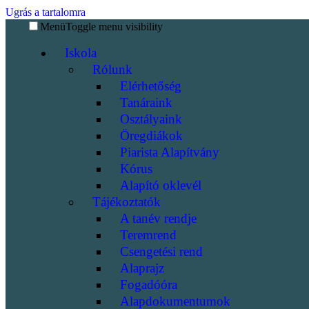
Ugrás a tartalomra
Menü
Toggle menu visibility
Iskola
Rólunk
Elérhetőség
Tanáraink
Osztályaink
Öregdiákok
Piarista Alapítvány
Kórus
Alapító oklevél
Tájékoztatók
A tanév rendje
Teremrend
Csengetési rend
Alaprajz
Fogadóóra
Alapdokumentumok