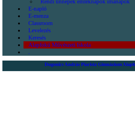
Rendi ünnepek emléknapok imanapok
E-napló
E-menza
Classroom
Levelezés
Keresés
Alapfokú Művészeti Iskola
.
Dugonics András Piarista Gimnázium Alapfo