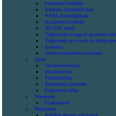
Fenntartói értékelés
Különös közzétételi lista
NAIH adatszolgáltatás
Kompetencia mérés
NETFIT mérés
Tájékoztató a magyar gyermekvéde
Tájékoztató az óvodai és iskolai szo
E-menza
Online menzakártya rendszer
Sport
Sporteredmények
Iskolacsúcsok
Élsportolóink
Élsportolói minősítés
Élsportolói űrlap
Versenyek
Eredmények
Pályázatok
Korábbi elnyert pályázatok