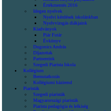
Értékmentés 2016
Idegen nyelvek
Nyelvi kérdések iskolánkban
Nyelvvizsgás diákjaink
Kiadványok
Piár Futár
Évkönyv
Dugonics András
Díjazottak
Partnereink
Szegedi Piarista Iskola
Kollégium
Bemutatkozás
Kollégiumi házirend
Piaristák
Szegedi piaristák
Magyarországi piaristák
Piarista pedagógia és lelkiség