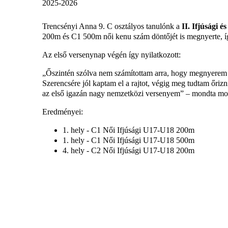
2025-2026
Trencsényi Anna 9. C osztályos tanulónk a
II. Ifjúsági 
200m és C1 500m női kenu szám döntőjét is megnyerte, 
Az első versenynap végén így nyilatkozott:
„Őszintén szólva nem számítottam arra, hogy megnyerem 
Szerencsére jól kaptam el a rajtot, végig meg tudtam őriz
az első igazán nagy nemzetközi versenyem” – mondta mo
Eredményei:
1. hely - C1 Női Ifjúsági U17-U18 200m
1. hely - C1 Női Ifjúsági U17-U18 500m
4. hely - C2 Női Ifjúsági U17-U18 200m