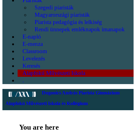
Piaristák
Szegedi piaristák
Magyarországi piaristák
Piarista pedagógia és lelkiség
Rendi ünnepek emléknapok imanapok
E-napló
E-menza
Classroom
Levelezés
Keresés
Alapfokú Művészeti Iskola
.
Dugonics András Piarista Gimnázium
Alapfokú Művészeti Iskola és Kollégium
You are here