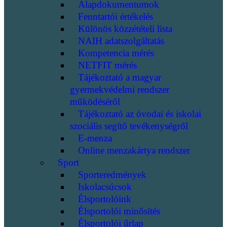
Alapdokumentumok
Fenntartói értékelés
Különös közzétételi lista
NAIH adatszolgáltatás
Kompetencia mérés
NETFIT mérés
Tájékoztató a magyar
gyermekvédelmi rendszer
működéséről
Tájékoztató az óvodai és iskolai
szociális segítő tevékenységről
E-menza
Online menzakártya rendszer
Sport
Sporteredmények
Iskolacsúcsok
Élsportolóink
Élsportolói minősítés
Élsportolói űrlap