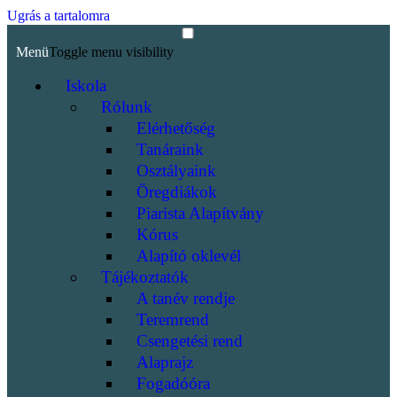
Ugrás a tartalomra
Menü
Toggle menu visibility
Iskola
Rólunk
Elérhetőség
Tanáraink
Osztályaink
Öregdiákok
Piarista Alapítvány
Kórus
Alapító oklevél
Tájékoztatók
A tanév rendje
Teremrend
Csengetési rend
Alaprajz
Fogadóóra