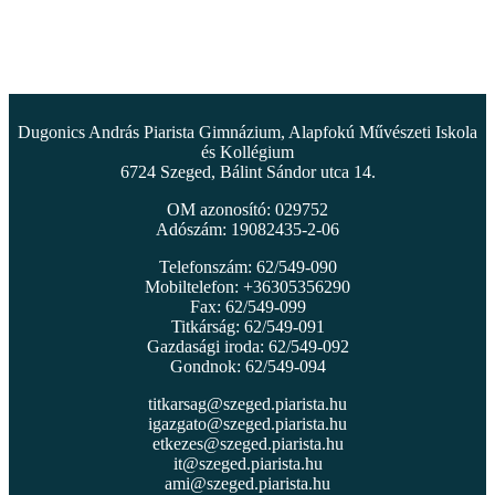
Dugonics András Piarista Gimnázium, Alapfokú Művészeti Iskola
és Kollégium
6724 Szeged, Bálint Sándor utca 14.
OM azonosító: 029752
Adószám: 19082435-2-06
Telefonszám: 62/549-090
Mobiltelefon: +36305356290
Fax: 62/549-099
Titkárság: 62/549-091
Gazdasági iroda: 62/549-092
Gondnok: 62/549-094
titkarsag@szeged.piarista.hu
igazgato@szeged.piarista.hu
etkezes@szeged.piarista.hu
it@szeged.piarista.hu
ami@szeged.piarista.hu