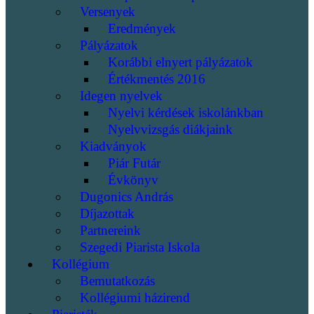
Versenyek
Eredmények
Pályázatok
Korábbi elnyert pályázatok
Értékmentés 2016
Idegen nyelvek
Nyelvi kérdések iskolánkban
Nyelvvizsgás diákjaink
Kiadványok
Piár Futár
Évkönyv
Dugonics András
Díjazottak
Partnereink
Szegedi Piarista Iskola
Kollégium
Bemutatkozás
Kollégiumi házirend