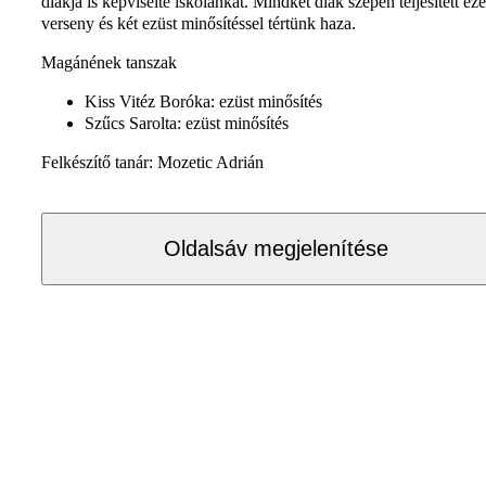
diákja is képviselte iskolánkat. Mindkét diák szépen teljesített ez
verseny és két ezüst minősítéssel tértünk haza.
Magánének tanszak
Kiss Vitéz Boróka: ezüst minősítés
Szűcs Sarolta: ezüst minősítés
Felkészítő tanár: Mozetic Adrián
Oldalsáv megjelenítése