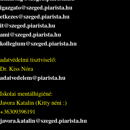
igazgato@szeged.piarista.hu
etkezes@szeged.piarista.hu
it@szeged.piarista.hu
ami@szeged.piarista.hu
kollegium@szeged.piarista.hu
adatvédelmi tisztviselő:
Dr. Kiss Nóra
adatvedelem@piarista.hu
Iskolai mentálhigiéné:
Javora Katalin (Kitty néni :)
+36309396191
javora.katalin@szeged.piarista.hu