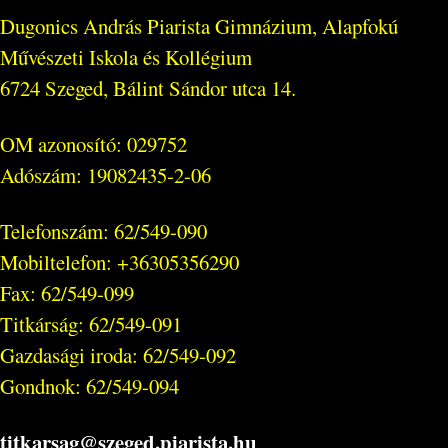
Dugonics András Piarista Gimnázium, Alapfokú
Művészeti Iskola és Kollégium
6724 Szeged, Bálint Sándor utca 14.
OM azonosító: 029752
Adószám: 19082435-2-06
Telefonszám: 62/549-090
Mobiltelefon: +36305356290
Fax: 62/549-099
Titkárság: 62/549-091
Gazdasági iroda: 62/549-092
Gondnok: 62/549-094
titkarsag@szeged.piarista.hu