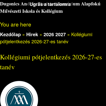
Dugonics András Piarista Gimnázium Alapfokú
Ugrás a tartalomra
Művészeti Iskola és Kollégium
You are here
Kezdőlap
»
Hirek
»
2026 2027
»
Kollégiumi
pótjelentkezés 2026-27-es tanév
Kollégiumi pótjelentkezés 2026-27-es
tanév