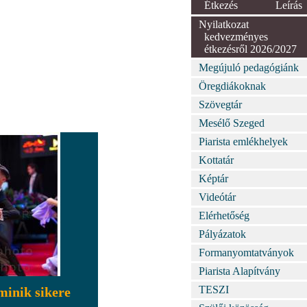
Étkezés
Leírás
Nyilatkozat
kedvezményes
étkezésről 2026/2027
Megújuló pedagógiánk
Öregdiákoknak
Szövegtár
Mesélő Szeged
Piarista emlékhelyek
Kottatár
Képtár
Videótár
Elérhetőség
Pályázatok
Formanyomtatványok
Piarista Alapítvány
TESZI
inik sikere