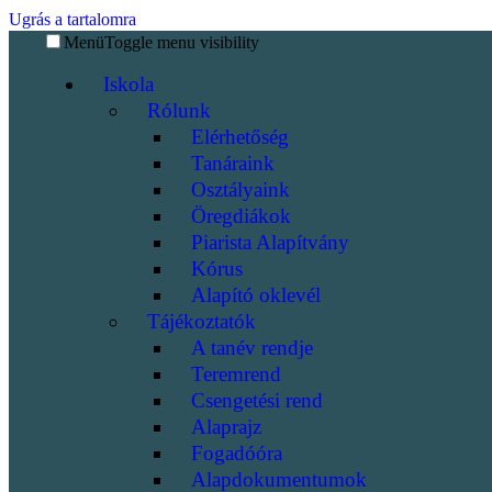
Ugrás a tartalomra
Menü
Toggle menu visibility
Iskola
Rólunk
Elérhetőség
Tanáraink
Osztályaink
Öregdiákok
Piarista Alapítvány
Kórus
Alapító oklevél
Tájékoztatók
A tanév rendje
Teremrend
Csengetési rend
Alaprajz
Fogadóóra
Alapdokumentumok