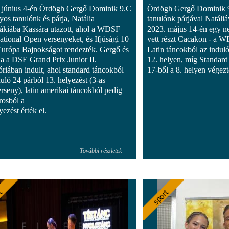
 június 4-én Ördögh Gergő Dominik 9.C
Ördögh Gergő Dominik 9
yos tanulónk és párja, Natália
tanulónk párjával Natáliá
ákiába Kassára utazott, ahol a WDSF
2023. május 14-én egy n
national Open versenyeket, és Ifjúsági 10
vett részt Cacakon - a 
Európa Bajnokságot rendezték. Gergő és
Latin táncokból az induló
ia a DSE Grand Prix Junior II.
12. helyen, míg Standard
óriában indult, ahol standard táncokból
17-ből a 8. helyen végezt
duló 24 párból 13. helyezést (3-as
erseny), latin amerikai táncokból pedig
rosból a
yezést érték el.
További részletek