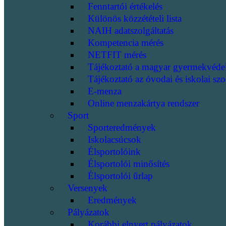
Fenntartói értékelés
Különös közzétételi lista
NAIH adatszolgáltatás
Kompetencia mérés
NETFIT mérés
Tájékoztató a magyar gyermekvéde
Tájékoztató az óvodai és iskolai szo
E-menza
Online menzakártya rendszer
Sport
Sporteredmények
Iskolacsúcsok
Élsportolóink
Élsportolói minősítés
Élsportolói űrlap
Versenyek
Eredmények
Pályázatok
Korábbi elnyert pályázatok