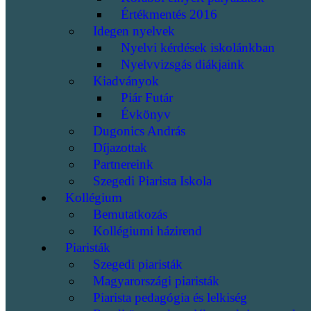
Értékmentés 2016
Idegen nyelvek
Nyelvi kérdések iskolánkban
Nyelvvizsgás diákjaink
Kiadványok
Piár Futár
Évkönyv
Dugonics András
Díjazottak
Partnereink
Szegedi Piarista Iskola
Kollégium
Bemutatkozás
Kollégiumi házirend
Piaristák
Szegedi piaristák
Magyarországi piaristák
Piarista pedagógia és lelkiség