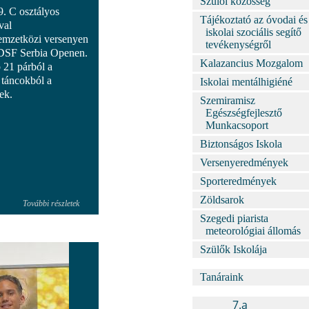
Szülői közösség
. C osztályos
Tájékoztató az óvodai és
val
iskolai szociális segítő
emzetközi versenyen
tevékenységről
WDSF Serbia Openen.
Kalazancius Mozgalom
 21 párból a
 táncokból a
Iskolai mentálhigiéné
ek.
Szemiramisz
Egészségfejlesztő
Munkacsoport
Biztonságos Iskola
Versenyeredmények
Sporteredmények
Zöldsarok
További részletek
Szegedi piarista
meteorológiai állomás
Szülők Iskolája
Tanáraink