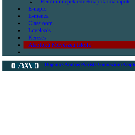
Rendi ünnepek emléknapok imanapok
E-napló
E-menza
Classroom
Levelezés
Keresés
Alapfokú Művészeti Iskola
.
Dugonics András Piarista Gimnázium Alapfo