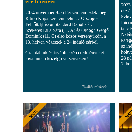
eredményei
2023.
osztál
2024.november 9-én Pécsen rendezték meg a
Szlov
Ritmo Kupa keretein belül az Országos
Inter
Felnőtt/Ijfúsági Standard Ranglistát.
tánc 
Szekeres Lilla Sára (11. A) és Ördögh Gergő
Natál
Dominik (11. C) első közös versenyükön, a
kateg
13. helyen végeztek a 24 induló párból.
az in
holtv
Gratulálunk és további szép eredményeket
28 pá
kívánunk a közelgő versenyeken!
7. hel
További részletek