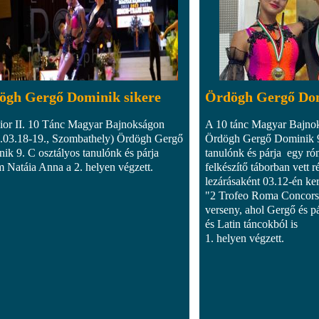
ögh Gergő Dominik sikere
Ördögh Gergő Dom
ior II. 10 Tánc Magyar Bajnokságon
A 10 tánc Magyar Bajnok
.03.18-19., Szombathely) Ördögh Gergő
Ördögh Gergő Dominik 9
ik 9. C osztályos tanulónk és párja
tanulónk és párja egy ró
 Natáia Anna a 2. helyen végzett.
felkészítő táborban vett r
lezárásaként 03.12-én ke
"2 Trofeo Roma Concors
verseny, ahol Gergő és pá
és Latin táncokból is
1. helyen végzett.