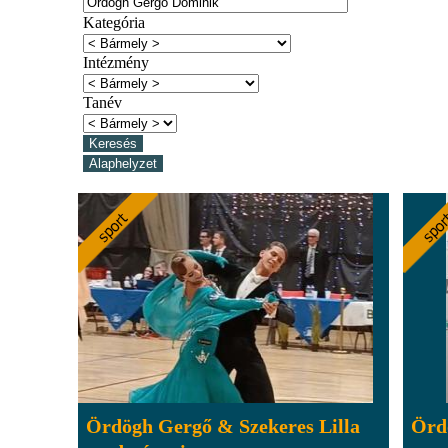
Kategória
Intézmény
Tanév
Ördögh Gergő & Szekeres Lilla
Örd