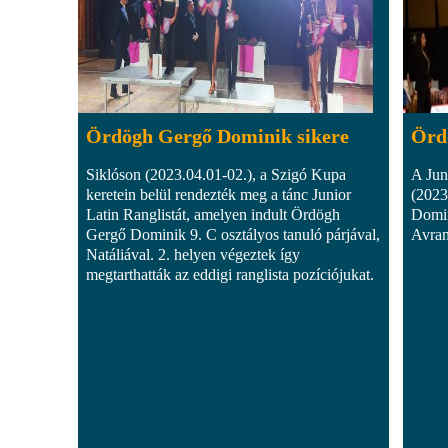
Ördögh Gergő Dominik sikere
Örd
Siklóson (2023.04.01-02.), a Szigó Kupa
A Jun
keretein belül rendezték meg a tánc Junior
(2023
Latin Ranglistát, amelyen indult Ördögh
Domin
Gergő Dominik 9. C osztályos tanuló párjával,
Avram
Natáliával. 2. helyen végeztek így
megtarthatták az eddigi ranglista pozíciójukat.