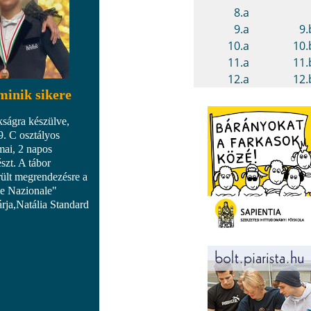
inik sikere
ságra készülve,
. C osztályos
mai, 2 napos
észt. A tábor
rült megrendezésre a
e Nazionale"
rja,Natália Standard