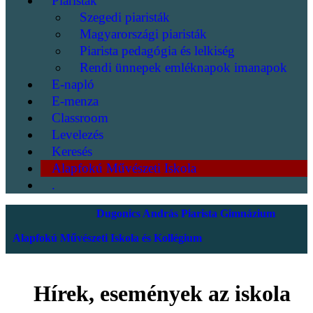
Piaristák
Szegedi piaristák
Magyarországi piaristák
Piarista pedagógia és lelkiség
Rendi ünnepek emléknapok imanapok
E-napló
E-menza
Classroom
Levelezés
Keresés
Alapfokú Művészeti Iskola
.
Dugonics András Piarista Gimnázium
Alapfokú Művészeti Iskola és Kollégium
Hírek, események az iskola