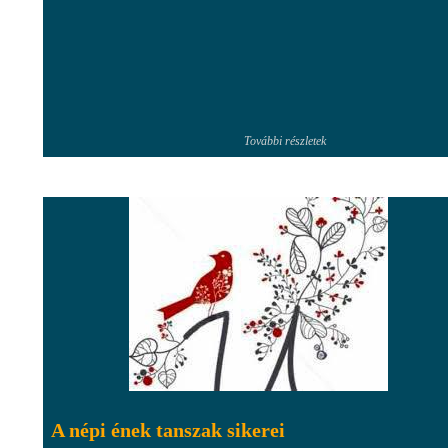
További részletek
A népi ének tanszak sikerei