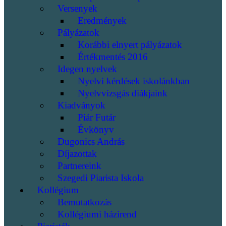
Versenyek
Eredmények
Pályázatok
Korábbi elnyert pályázatok
Értékmentés 2016
Idegen nyelvek
Nyelvi kérdések iskolánkban
Nyelvvizsgás diákjaink
Kiadványok
Piár Futár
Évkönyv
Dugonics András
Díjazottak
Partnereink
Szegedi Piarista Iskola
Kollégium
Bemutatkozás
Kollégiumi házirend