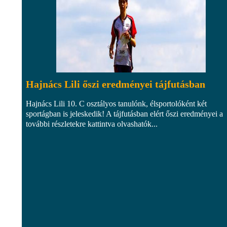
Hajnács Lili őszi eredményei tájfutásban
Hajnács Lili 10. C osztályos tanulónk, élsportolóként két
sportágban is jeleskedik! A tájfutásban elért őszi eredményei a
további részletekre kattintva olvashatók...