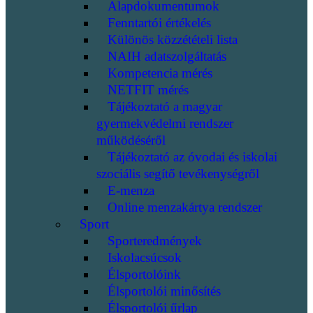
Alapdokumentumok
Fenntartói értékelés
Különös közzétételi lista
NAIH adatszolgáltatás
Kompetencia mérés
NETFIT mérés
Tájékoztató a magyar
gyermekvédelmi rendszer
működéséről
Tájékoztató az óvodai és iskolai
szociális segítő tevékenységről
E-menza
Online menzakártya rendszer
Sport
Sporteredmények
Iskolacsúcsok
Élsportolóink
Élsportolói minősítés
Élsportolói űrlap