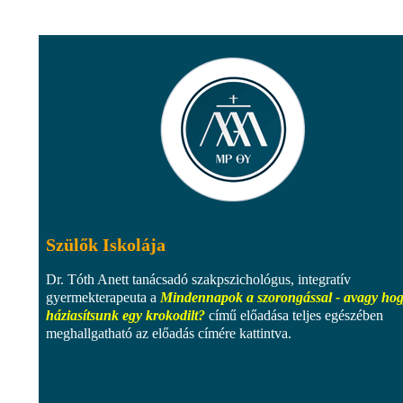
Szülők Iskolája
Dr. Tóth Anett tanácsadó szakpszichológus, integratív
gyermekterapeuta a
Mindennapok a szorongással - avagy ho
háziasítsunk egy krokodilt?
című előadása teljes egészében
meghallgatható az előadás címére kattintva.