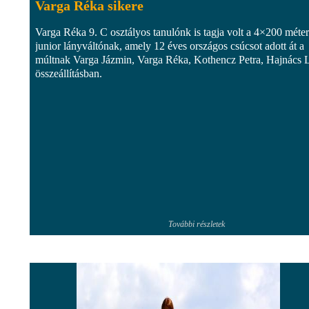
Varga Réka sikere
Varga Réka 9. C osztályos tanulónk is tagja volt a 4×200 méte
junior lányváltónak, amely 12 éves országos csúcsot adott át a
múltnak Varga Jázmin, Varga Réka, Kothencz Petra, Hajnács L
összeállításban.
További részletek