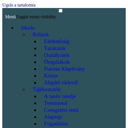
Ugrás a tartalomra
Menü
Toggle menu visibility
Iskola
Rólunk
Elérhetőség
Tanáraink
Osztályaink
Öregdiákok
Piarista Alapítvány
Kórus
Alapító oklevél
Tájékoztatók
A tanév rendje
Teremrend
Csengetési rend
Alaprajz
Fogadóóra