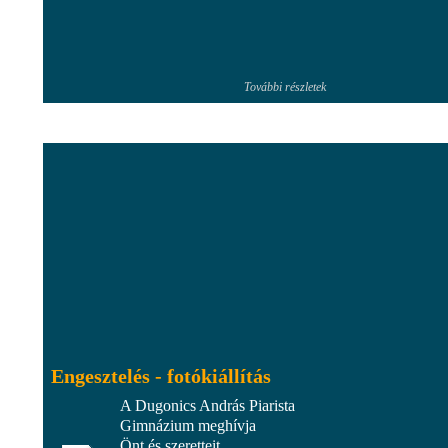
További részletek
Engesztelés - fotókiállítás
A Dugonics András Piarista
Gimnázium meghívja
Önt és szeretteit