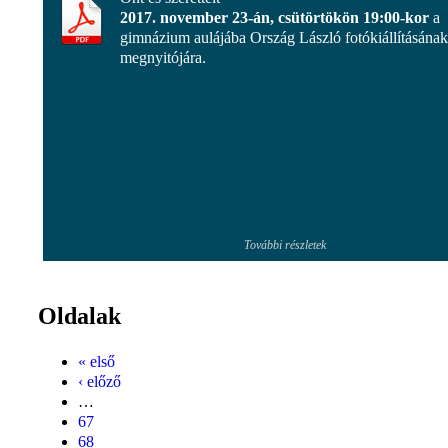
2017. november 23-án, csütörtökön 19:00-kor
a
gimnázium aulájába Ország László fotókiállításának
megnyitójára.
További részletek
Oldalak
« első
‹ előző
…
67
68