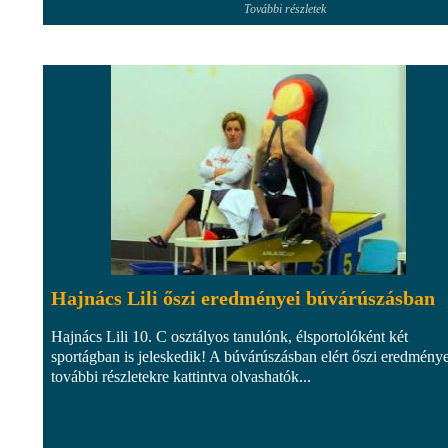
További részletek
Hajnács Lili őszi eredményei búvárúszásban
Hajnács Lili 10. C osztályos tanulónk, élsportolóként két
sportágban is jeleskedik! A búvárúszásban elért őszi eredménye
további részletekre kattintva olvashatók...