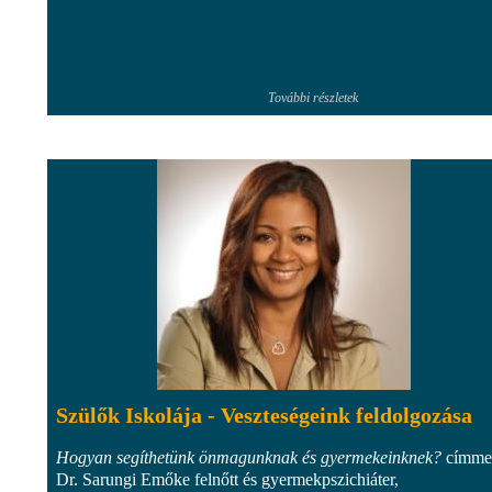
További részletek
Szülők Iskolája - Veszteségeink feldolgozása
Hogyan segíthetünk önmagunknak és gyermekeinknek?
címme
Dr. Sarungi Emőke felnőtt és gyermekpszichiáter,