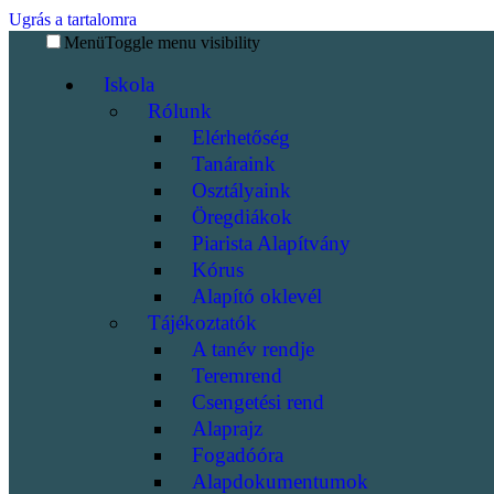
Ugrás a tartalomra
Menü
Toggle menu visibility
Iskola
Rólunk
Elérhetőség
Tanáraink
Osztályaink
Öregdiákok
Piarista Alapítvány
Kórus
Alapító oklevél
Tájékoztatók
A tanév rendje
Teremrend
Csengetési rend
Alaprajz
Fogadóóra
Alapdokumentumok