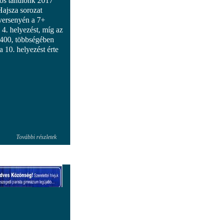
yos tanulónk 2017
ajsza sorozat
versenyén a 7+
4. helyezést, míg az
t 400, többségében
a 10. helyezést érte
További részletek