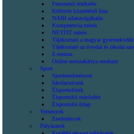
Fenntartói értékelés
Különös közzétételi lista
NAIH adatszolgáltatás
Kompetencia mérés
NETFIT mérés
Tájékoztató a magyar gyermekvéde
Tájékoztató az óvodai és iskolai szo
E-menza
Online menzakártya rendszer
Sport
Sporteredmények
Iskolacsúcsok
Élsportolóink
Élsportolói minősítés
Élsportolói űrlap
Versenyek
Eredmények
Pályázatok
Korábbi elnyert pályázatok