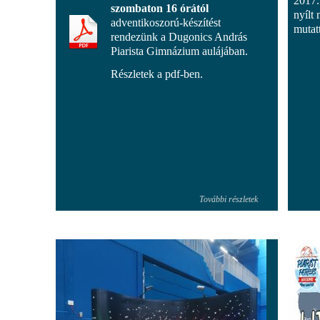
2017.
szombaton 16 órától
nyílt
adventikoszorú-készítést
mutat
rendezünk a Dugonics András
Piarista Gimnázium aulájában.
Részletek a pdf-ben.
További részletek