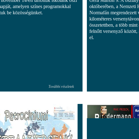
 november 14-én tartottuk iskolánk őszi
Gera Márton 9. A osztál
 napját, amelyen színes programokkal
októberében, a Nemzeti H
tuk be közösségünket.
Normafán megrendezett 
kilométeres versenytávon 
összetettben, a több min
felnőtt versenyző között, 
el.
További részletek