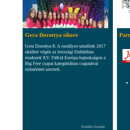
Gera Dorottya sikere
Patr
Gera Dorottya 8. A osztályos tanulónk 2017
október végén az írországi Dublinban
rendezett XV. FitKid Európa-bajnokságon a
Big Free csapat kategóriában csapatával
ezüstérmet szerzett.
További részletek