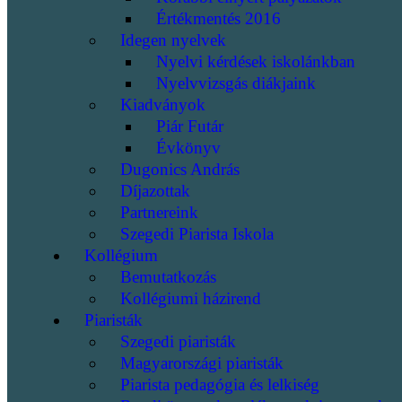
Értékmentés 2016
Idegen nyelvek
Nyelvi kérdések iskolánkban
Nyelvvizsgás diákjaink
Kiadványok
Piár Futár
Évkönyv
Dugonics András
Díjazottak
Partnereink
Szegedi Piarista Iskola
Kollégium
Bemutatkozás
Kollégiumi házirend
Piaristák
Szegedi piaristák
Magyarországi piaristák
Piarista pedagógia és lelkiség