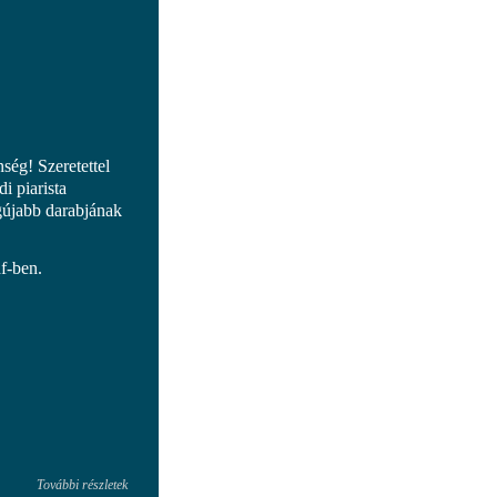
ég! Szeretettel
i piarista
újabb darabjának
f-ben.
További részletek