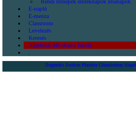
Rendi ünnepek emléknapok imanapok
E-napló
E-menza
Classroom
Levelezés
Keresés
Alapfokú Művészeti Iskola
.
Dugonics András Piarista Gimnázium Alapfo