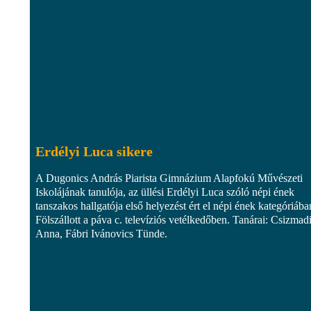
Erdélyi Luca sikere
A Dugonics András Piarista Gimnázium Alapfokú Művészeti
Iskolájának tanulója, az üllési Erdélyi Luca szóló népi ének
tanszakos hallgatója első helyezést ért el népi ének kategóriába
Fölszállott a páva c. televíziós vetélkedőben. Tanárai: Csizmad
Anna, Fábri Ivánovics Tünde.