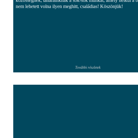
közösségnek, tanárainknak a sok-sok munkát, amely nélkül a b
nem lehetett volna ilyen meghitt, családias! Köszönjük!
További részletek