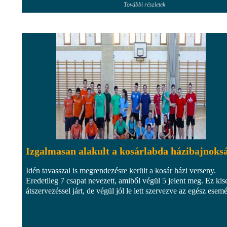
További részletek
Izgalmasan alakult a kosárlabda házibajnoks
Idén tavasszal is megrendezésre került a kosár házi verseny.
Eredetileg 7 csapat nevezett, amiből végül 5 jelent meg. Ez ki
átszervezéssel járt, de végül jól le lett szervezve az egész esem