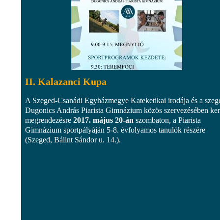
II. Kalazanci Kupa
A Szeged-Csanádi Egyházmegye Kateketikai irodája és a szeg
Dugonics András Piarista Gimnázium közös szervezésében ker
megrendezésre
2017. május 20-án
szombaton, a Piarista
Gimnázium sportpályáján 5-8. évfolyamos tanulók részére
(Szeged, Bálint Sándor u. 14.).