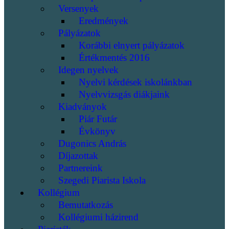
Versenyek
Eredmények
Pályázatok
Korábbi elnyert pályázatok
Értékmentés 2016
Idegen nyelvek
Nyelvi kérdések iskolánkban
Nyelvvizsgás diákjaink
Kiadványok
Piár Futár
Évkönyv
Dugonics András
Díjazottak
Partnereink
Szegedi Piarista Iskola
Kollégium
Bemutatkozás
Kollégiumi házirend