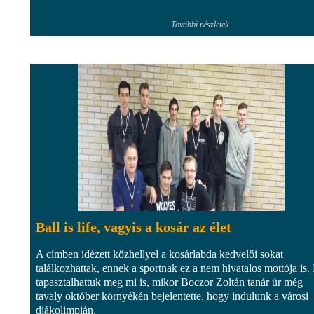
További részletek
Ball is life, vagyis a kosár az élet
A címben idézett közhellyel a kosárlabda kedvelői sokat
találkozhattak, ennek a sportnak ez a nem hivatalos mottója is.
tapasztalhattuk meg mi is, mikor Boczor Zoltán tanár úr még
tavaly október környékén bejelentette, hogy indulunk a városi
diákolimpián.