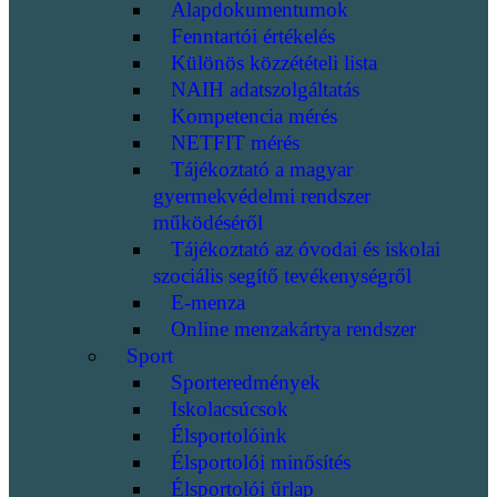
Alapdokumentumok
Fenntartói értékelés
Különös közzétételi lista
NAIH adatszolgáltatás
Kompetencia mérés
NETFIT mérés
Tájékoztató a magyar
gyermekvédelmi rendszer
működéséről
Tájékoztató az óvodai és iskolai
szociális segítő tevékenységről
E-menza
Online menzakártya rendszer
Sport
Sporteredmények
Iskolacsúcsok
Élsportolóink
Élsportolói minősítés
Élsportolói űrlap