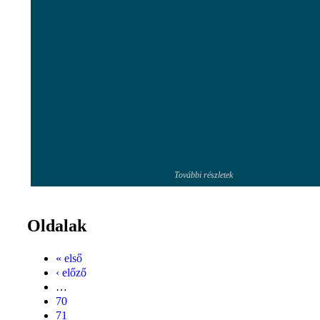
További részletek
Oldalak
« első
‹ előző
…
70
71