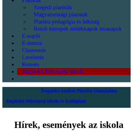
Piaristák
Szegedi piaristák
Magyarországi piaristák
Piarista pedagógia és lelkiség
Rendi ünnepek emléknapok imanapok
E-napló
E-menza
Classroom
Levelezés
Keresés
Alapfokú Művészeti Iskola
.
Dugonics András Piarista Gimnázium
Alapfokú Művészeti Iskola és Kollégium
Hírek, események az iskola