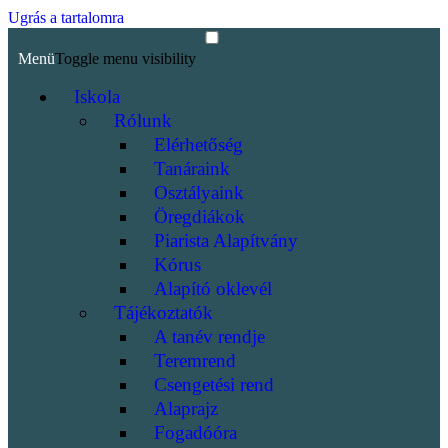
Ugrás a tartalomra
Menü
Toggle menu visibility
Iskola
Rólunk
Elérhetőség
Tanáraink
Osztályaink
Öregdiákok
Piarista Alapítvány
Kórus
Alapító oklevél
Tájékoztatók
A tanév rendje
Teremrend
Csengetési rend
Alaprajz
Fogadóóra