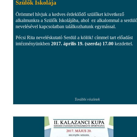
Szülők Iskolája
Örömmel hívjuk a kedves érdeklődő szülőket következő
alkalmunkra a Szülők Iskolájába, ahol ez alkalommal a serdül
nevelésével kapcsolatban találkozhatunk egymással.
Pécsi Rita neveléskutató Serdül a kölök! címmel tart előadást
intézményünkben
2017. április 19. (szerda) 17.00
kezdettel.
További részletek