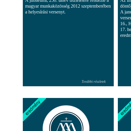
A jubileumi, 250. tanév tiszteletére rendezte a
Az Im
magyar munkaközösség 2012 szeptemberében
döntő
a helyesírási versenyt.
A jan
verse
16., 
17. h
ered
További részletek