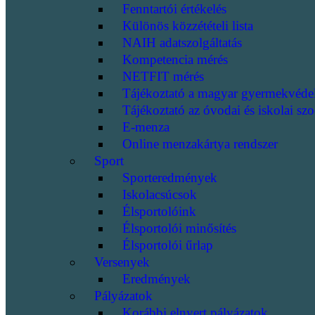
Fenntartói értékelés
Különös közzétételi lista
NAIH adatszolgáltatás
Kompetencia mérés
NETFIT mérés
Tájékoztató a magyar gyermekvéde
Tájékoztató az óvodai és iskolai szo
E-menza
Online menzakártya rendszer
Sport
Sporteredmények
Iskolacsúcsok
Élsportolóink
Élsportolói minősítés
Élsportolói űrlap
Versenyek
Eredmények
Pályázatok
Korábbi elnyert pályázatok