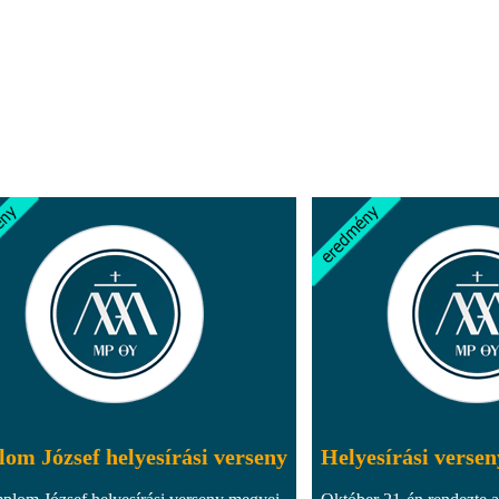
om József helyesírási verseny
Helyesírási versen