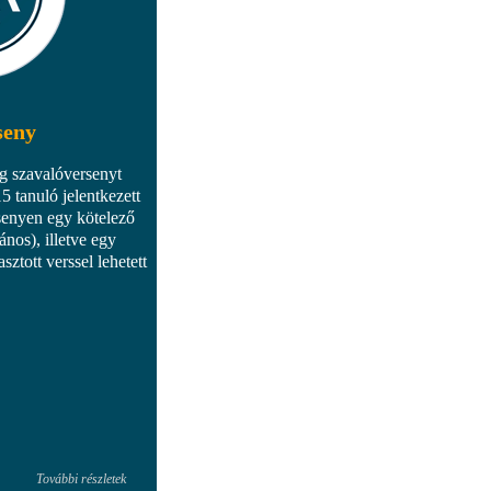
seny
 szavalóversenyt
5 tanuló jelentkezett
senyen egy kötelező
nos), illetve egy
sztott verssel lehetett
További részletek