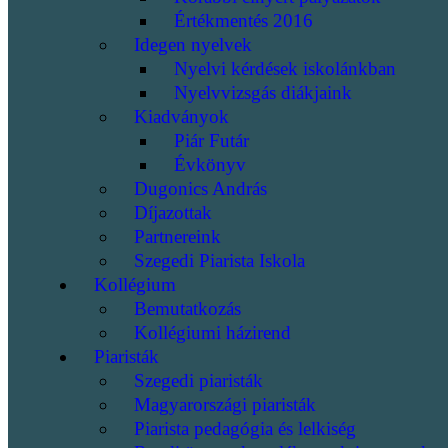
Értékmentés 2016
Idegen nyelvek
Nyelvi kérdések iskolánkban
Nyelvvizsgás diákjaink
Kiadványok
Piár Futár
Évkönyv
Dugonics András
Díjazottak
Partnereink
Szegedi Piarista Iskola
Kollégium
Bemutatkozás
Kollégiumi házirend
Piaristák
Szegedi piaristák
Magyarországi piaristák
Piarista pedagógia és lelkiség