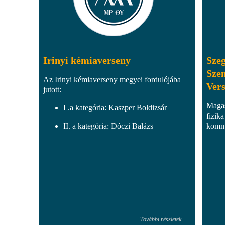
Irinyi kémiaverseny
Szeg
Sze
Az Irinyi kémiaverseny megyei fordulójába
Ver
jutott:
Magas
I .a kategória: Kaszper Boldizsár
fizika
II. a kategória: Dóczi Balázs
kommu
További részletek