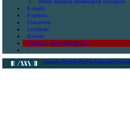
Rendi ünnepek emléknapok imanapok
E-napló
E-menza
Classroom
Levelezés
Keresés
Alapfokú Művészeti Iskola
.
Dugonics András Piarista Gimnázium Alapfo