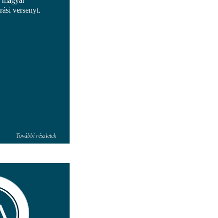
a magyar
ási versenyt.
További részletek