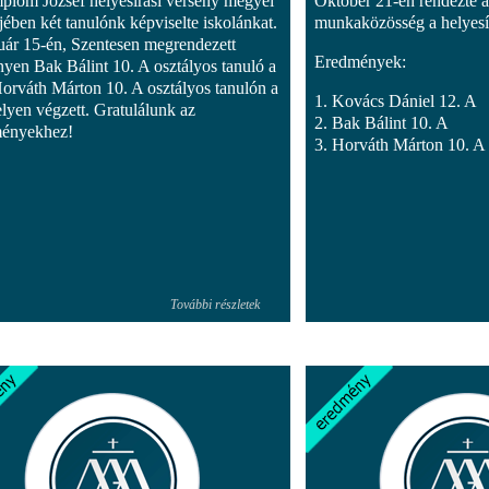
plom József helyesírási verseny megyei
Október 21-én rendezte 
jében két tanulónk képviselte iskolánkat.
munkaközösség a helyesír
uár 15-én, Szentesen megrendezett
Eredmények:
nyen Bak Bálint 10. A osztályos tanuló a
Horváth Márton 10. A osztályos tanulón a
1. Kovács Dániel 12. A
elyen végzett. Gratulálunk az
2. Bak Bálint 10. A
ményekhez!
3. Horváth Márton 10. A
További részletek