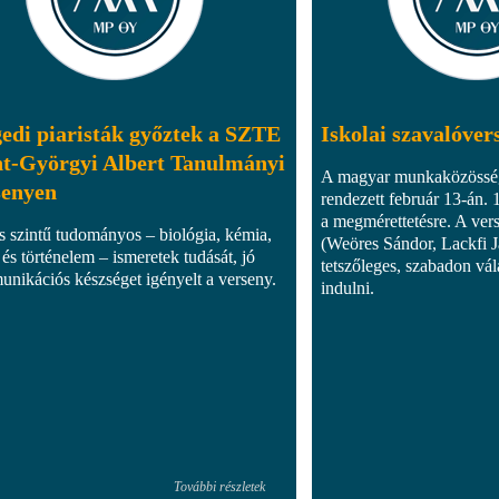
edi piaristák győztek a SZTE
Iskolai szavalóver
nt-Györgyi Albert Tanulmányi
A magyar munkaközösség
senyen
rendezett február 13-án. 1
a megmérettetésre. A ver
 szintű tudományos – biológia, kémia,
(Weöres Sándor, Lackfi Já
 és történelem – ismeretek tudását, jó
tetszőleges, szabadon vála
nikációs készséget igényelt a verseny.
indulni.
További részletek