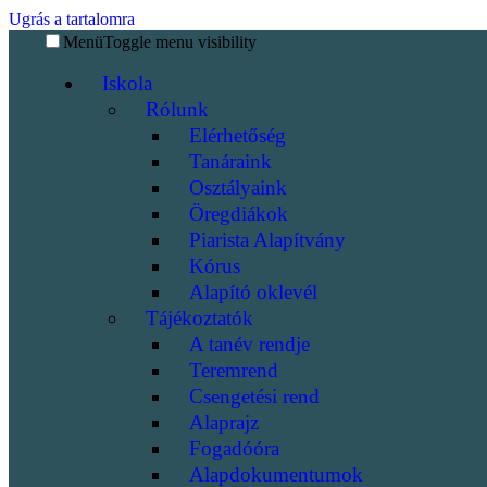
Ugrás a tartalomra
Menü
Toggle menu visibility
Iskola
Rólunk
Elérhetőség
Tanáraink
Osztályaink
Öregdiákok
Piarista Alapítvány
Kórus
Alapító oklevél
Tájékoztatók
A tanév rendje
Teremrend
Csengetési rend
Alaprajz
Fogadóóra
Alapdokumentumok