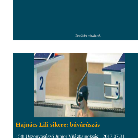
További részletek
Hajnács Lili sikere: búvárúszás
15th Uszonyosúszó Junior Világbajnokság - 2017.07.31-