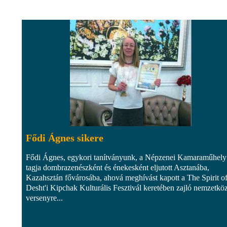
Fődi Ágnes sikere
Fődi Ágnes, egykori tanítványunk, a Népzenei Kamaraműhely
tagja dombrazenészként és énekesként eljutott Asztanába,
Kazahsztán fővárosába, ahová meghívást kapott a The Spirit o
Desht'i Kipchak Kulturális Fesztivál keretében zajló nemzetköz
versenyre...