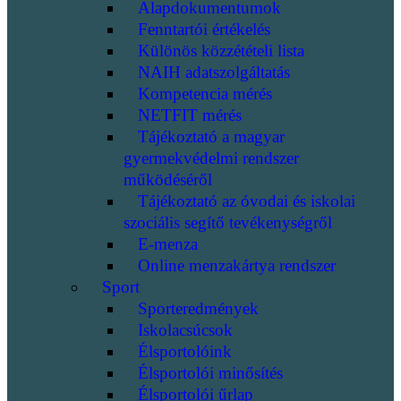
Alapdokumentumok
Fenntartói értékelés
Különös közzétételi lista
NAIH adatszolgáltatás
Kompetencia mérés
NETFIT mérés
Tájékoztató a magyar
gyermekvédelmi rendszer
működéséről
Tájékoztató az óvodai és iskolai
szociális segítő tevékenységről
E-menza
Online menzakártya rendszer
Sport
Sporteredmények
Iskolacsúcsok
Élsportolóink
Élsportolói minősítés
Élsportolói űrlap