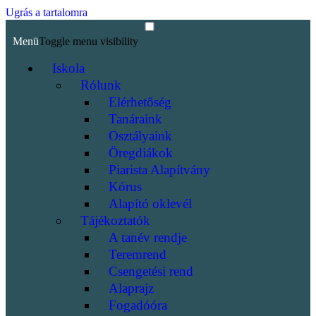
Ugrás a tartalomra
Menü
Toggle menu visibility
Iskola
Rólunk
Elérhetőség
Tanáraink
Osztályaink
Öregdiákok
Piarista Alapítvány
Kórus
Alapító oklevél
Tájékoztatók
A tanév rendje
Teremrend
Csengetési rend
Alaprajz
Fogadóóra