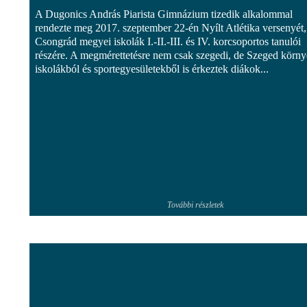
A Dugonics András Piarista Gimnázium tizedik alkalommal
rendezte meg 2017. szeptember 22-én Nyílt Atlétika versenyét,
Csongrád megyei iskolák I.-II.-III. és IV. korcsoportos tanulói
részére. A megmérettetésre nem csak szegedi, de Szeged körny
iskolákból és sportegyesületekből is érkeztek diákok...
További részletek