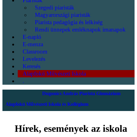
Piaristák
Szegedi piaristák
Magyarországi piaristák
Piarista pedagógia és lelkiség
Rendi ünnepek emléknapok imanapok
E-napló
E-menza
Classroom
Levelezés
Keresés
Alapfokú Művészeti Iskola
.
Dugonics András Piarista Gimnázium
Alapfokú Művészeti Iskola és Kollégium
Hírek, események az iskola