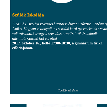
Szülők Iskolája
A Szülők Iskolája következő rendezvényén Szásziné Fehérvár
Anikó,
Hogyan viszonyuljunk serdülő korú gyermekeink szexuá
változásaihoz? avagy a szexuális nevelés örök és aktuális
dilemmái
címmel tart előadást
2017. október 16., hétfő 17:00-18:30, a gimnázium fizika
előadójában.
További részletek