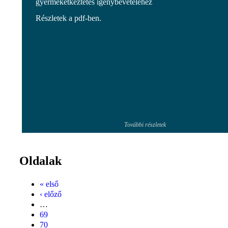
gyermekétkeztetés igénybevételéhez
Részletek a pdf-ben.
További részletek
Oldalak
« első
‹ előző
…
69
70