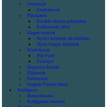
Versenyek
Eredmények
Pályázatok
Korábbi elnyert pályázatok
Értékmentés 2016
Idegen nyelvek
Nyelvi kérdések iskolánkban
Nyelvvizsgás diákjaink
Kiadványok
Piár Futár
Évkönyv
Dugonics András
Díjazottak
Partnereink
Szegedi Piarista Iskola
Kollégium
Bemutatkozás
Kollégiumi házirend