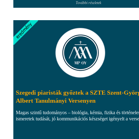
További részletek
Szegedi piaristák győztek a SZTE Szent-Györ
Albert Tanulmányi Versenyen
Magas szintű tudományos – biológia, kémia, fizika és történel
ismeretek tudását, jó kommunikációs készséget igényelt a vers