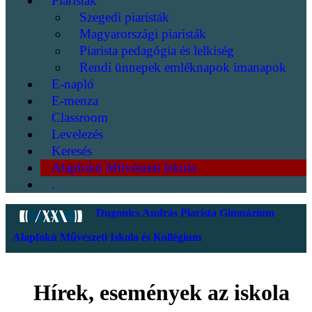
Piaristák
Szegedi piaristák
Magyarországi piaristák
Piarista pedagógia és lelkiség
Rendi ünnepek emléknapok imanapok
E-napló
E-menza
Classroom
Levelezés
Keresés
Alapfokú Művészeti Iskola
.
Dugonics András Piarista Gimnázium
Alapfokú Művészeti Iskola és Kollégium
Hírek, események az iskola