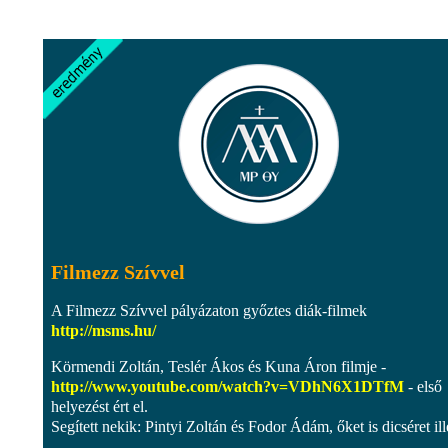
Filmezz Szívvel
A Filmezz Szívvel pályázaton győztes diák-filmek
http://msms.hu/
Körmendi Zoltán, Teslér Ákos és Kuna Áron filmje -
http://www.youtube.com/watch?v=VDhN6X1DTfM
- első
helyezést ért el.
Segített nekik: Pintyi Zoltán és Fodor Ádám, őket is dicséret ille