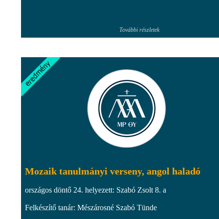
További részletek
Mozaik tanulmányi verseny, angol haladó
országos döntő 24. helyezett: Szabó Zsolt 8. a
Felkészítő tanár: Mészárosné Szabó Tünde