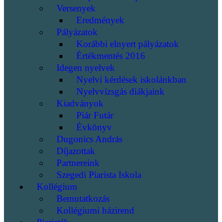
Versenyek
Eredmények
Pályázatok
Korábbi elnyert pályázatok
Értékmentés 2016
Idegen nyelvek
Nyelvi kérdések iskolánkban
Nyelvvizsgás diákjaink
Kiadványok
Piár Futár
Évkönyv
Dugonics András
Díjazottak
Partnereink
Szegedi Piarista Iskola
Kollégium
Bemutatkozás
Kollégiumi házirend