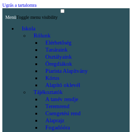
Ugrás a tartalomra
Menü
Toggle menu visibility
Iskola
Rólunk
Elérhetőség
Tanáraink
Osztályaink
Öregdiákok
Piarista Alapítvány
Kórus
Alapító oklevél
Tájékoztatók
A tanév rendje
Teremrend
Csengetési rend
Alaprajz
Fogadóóra