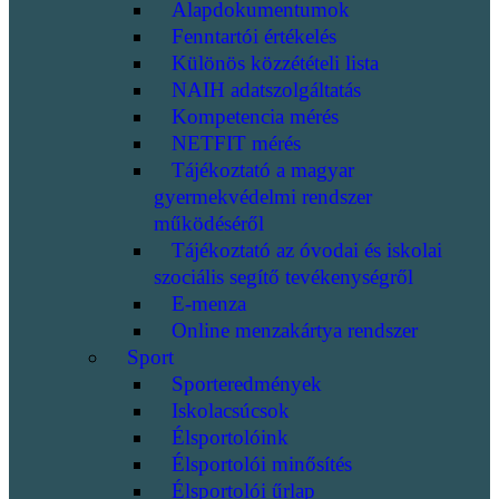
Alapdokumentumok
Fenntartói értékelés
Különös közzétételi lista
NAIH adatszolgáltatás
Kompetencia mérés
NETFIT mérés
Tájékoztató a magyar
gyermekvédelmi rendszer
működéséről
Tájékoztató az óvodai és iskolai
szociális segítő tevékenységről
E-menza
Online menzakártya rendszer
Sport
Sporteredmények
Iskolacsúcsok
Élsportolóink
Élsportolói minősítés
Élsportolói űrlap