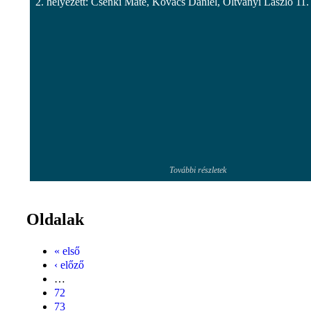
2. helyezett: Csenki Máté, Kovács Dániel, Oltványi László 11.
További részletek
Oldalak
« első
‹ előző
…
72
73