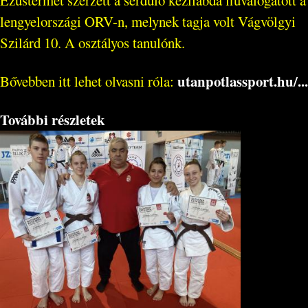
Ezüstérmet szerzett a serdülő kézilabda fiúválogatott a
lengyelországi ORV-n, melynek tagja volt Vágvölgyi
Szilárd 10. A osztályos tanulónk.
utanpotlassport.hu/...
Bővebben itt lehet olvasni róla:
További részletek