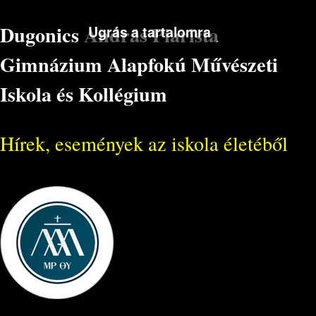
Dugonics András Piarista
Ugrás a tartalomra
Gimnázium Alapfokú Művészeti
Iskola és Kollégium
Hírek, események az iskola életéből