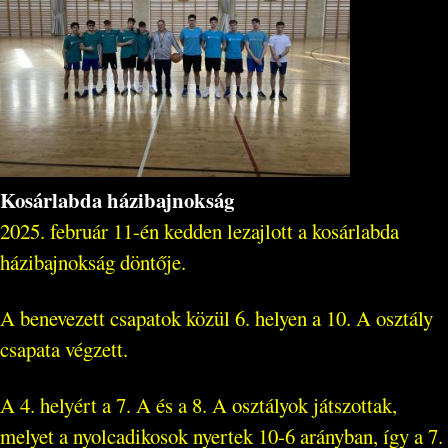
Kosárlabda házibajnokság
2025. február 11-én kedden lezajlott a kosárlabda
házibajnokság döntője.
A benevezett csapatok közül 6. helyen a 10. A osztály
csapata végzett.
A 4. helyért a 7. A és a 8. A osztályok játszottak,
melyet a nyolcadikosok nyertek 10-6 arányban, így a 7.