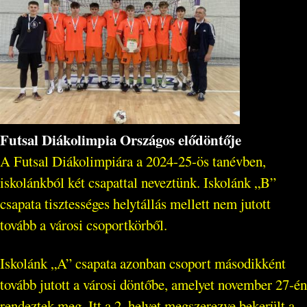
Futsal Diákolimpia Országos elődöntője
A Futsal Diákolimpiára a 2024-25-ös tanévben,
iskolánkból két csapattal neveztünk. Iskolánk „B”
csapata tisztességes helytállás mellett nem jutott
tovább a városi csoportkörből.
Iskolánk „A” csapata azonban csoport másodikként
tovább jutott a városi döntőbe, amelyet november 27-én
rendeztek meg. Itt a 2. helyet megszerezve bekerült a