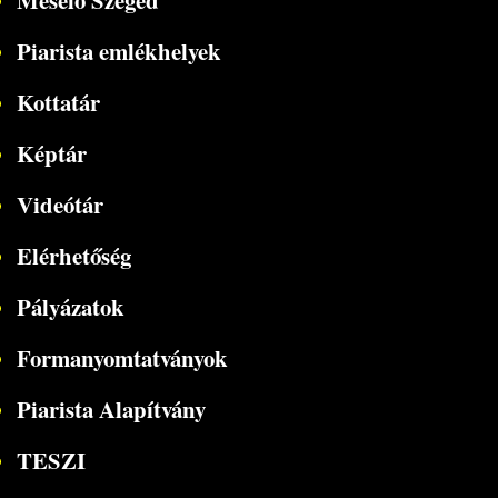
Mesélő Szeged
Piarista emlékhelyek
Kottatár
Képtár
Videótár
Elérhetőség
Pályázatok
Formanyomtatványok
Piarista Alapítvány
TESZI