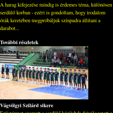
A harag kifejezése mindig is érdemes téma, különösen
serdülő korban - ezért is gondoltam, hogy irodalom
órák keretében megpróbáljuk színpadra állítani a
darabot...
További részletek
Vágvölgyi Szilárd sikere