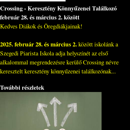
Crossing - Keresztény Könnyűzenei Találkozó
február 28. és március 2. között
Kedves Diákok és Öregdiákjainak!
2025. február 28. és március 2.
között iskolánk a
Szegedi Piarista Iskola adja helyszínét az első
alkalommal megrendezésre kerülő Crossing névre
keresztelt keresztény könnyűzenei találkozónak...
További részletek