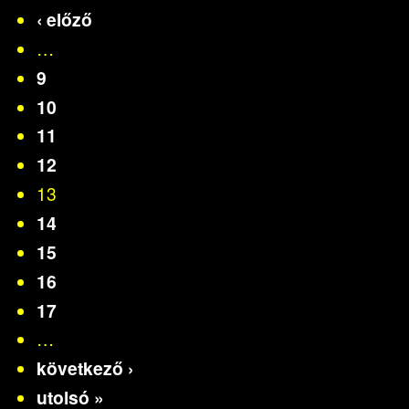
‹ előző
…
9
10
11
12
13
14
15
16
17
…
következő ›
utolsó »