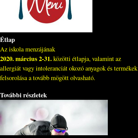
Étlap
Az iskola menzájának
2020. március 2-31.
közötti étlapja, valamint az
allergiát vagy intoleranciát okozó anyagok és termékek
felsorolása a tovább mögött olvasható.
További részletek