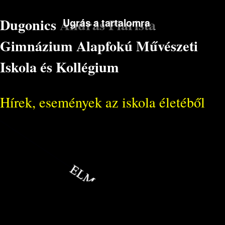
Dugonics András Piarista
Ugrás a tartalomra
Gimnázium Alapfokú Művészeti
Iskola és Kollégium
Hírek, események az iskola életéből