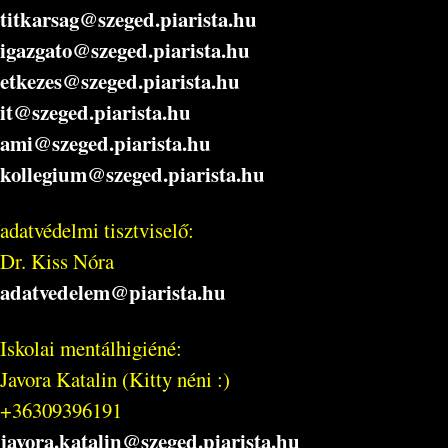
titkarsag@szeged.piarista.hu
igazgato@szeged.piarista.hu
etkezes@szeged.piarista.hu
it@szeged.piarista.hu
ami@szeged.piarista.hu
kollegium@szeged.piarista.hu
adatvédelmi tisztviselő:
Dr. Kiss Nóra
adatvedelem@piarista.hu
Iskolai mentálhigiéné:
Javora Katalin (Kitty néni :)
+36309396191
javora.katalin@szeged.piarista.hu