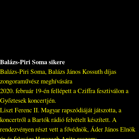
Balázs-Piri Soma sikere
Balázs-Piri Soma, Balázs János Kossuth díjas
zongoraművész meghívására
2020. február 19-én fellépett a Cziffra fesztiválon a
Győztesek koncertjén.
Liszt Ferenc II. Magyar rapszódiáját játszotta, a
koncertről a Bartók rádió felvételt készített. A
rendezvényen részt vett a fővédnök, Áder János Elnök
úr és felesége Herczegh Anita asszony.