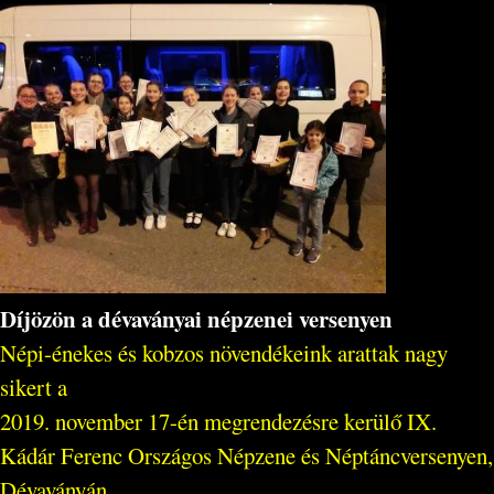
Díjözön a dévaványai népzenei versenyen
Népi-énekes és kobzos növendékeink arattak nagy
sikert a
2019. november 17-én megrendezésre kerülő IX.
Kádár Ferenc Országos Népzene és Néptáncversenyen,
Dévaványán...