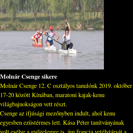
Molnár Csenge sikere
Molnár Csenge 12. C osztályos tanulónk 2019. október
17-20 között Kínában, maratoni kajak-kenu
világbajnokságon vett részt.
Csenge az ifjúsági mezőnyben indult, ahol kenu
egyesben ezüstérmes lett. Kása Péter tanítványának
volt esélye a győzelemre is, ám francia vetélytársát a