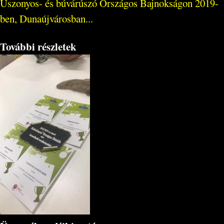
Uszonyos- és búvárúszó Országos Bajnokságon 2019-
ben, Dunaújvárosban...
További részletek