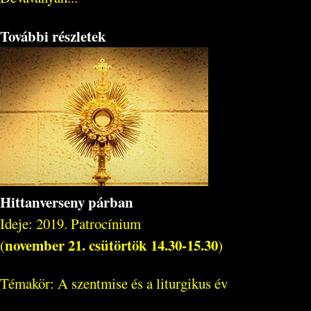
További részletek
Hittanverseny párban
Ideje: 2019. Patrocínium
november 21. csütörtök 14.30-15.30
(
)
Témakör: A szentmise és a liturgikus év