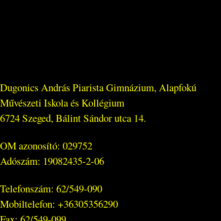
Dugonics András Piarista Gimnázium, Alapfokú
Művészeti Iskola és Kollégium
6724 Szeged, Bálint Sándor utca 14.
OM azonosító: 029752
Adószám: 19082435-2-06
Telefonszám: 62/549-090
Mobiltelefon: +36305356290
Fax: 62/549-099