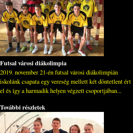
Futsal városi diákolimpia
2019. november 21-én futsal városi diákolimpián
iskolánk csapata egy vereség mellett két döntetlent ért
el és így a harmadik helyen végzett csoportjában...
További részletek