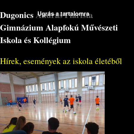
Dugonics András Piarista
Ugrás a tartalomra
Gimnázium Alapfokú Művészeti
Iskola és Kollégium
Hírek, események az iskola életéből