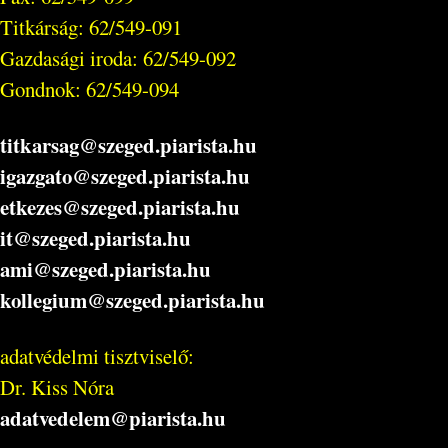
Titkárság: 62/549-091
Gazdasági iroda: 62/549-092
Gondnok: 62/549-094
titkarsag@szeged.piarista.hu
igazgato@szeged.piarista.hu
etkezes@szeged.piarista.hu
it@szeged.piarista.hu
ami@szeged.piarista.hu
kollegium@szeged.piarista.hu
adatvédelmi tisztviselő:
Dr. Kiss Nóra
adatvedelem@piarista.hu