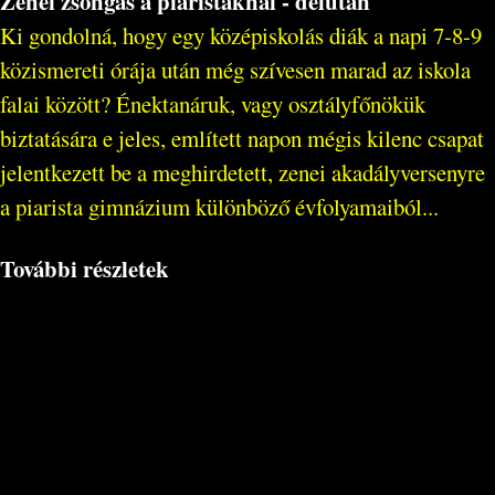
Zenei zsongás a piaristáknál - délután
Ki gondolná, hogy egy középiskolás diák a napi 7-8-9
közismereti órája után még szívesen marad az iskola
falai között? Énektanáruk, vagy osztályfőnökük
biztatására e jeles, említett napon mégis kilenc csapat
jelentkezett be a meghirdetett, zenei akadályversenyre
a piarista gimnázium különböző évfolyamaiból...
További részletek