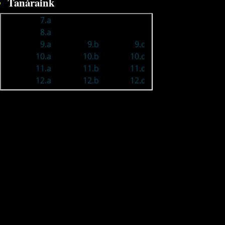
Tanáraink