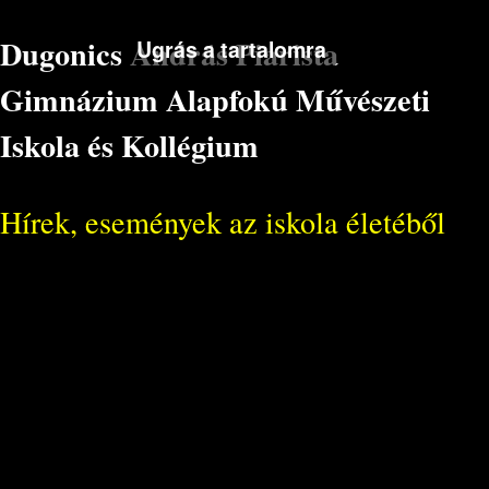
Dugonics András Piarista
Ugrás a tartalomra
Gimnázium Alapfokú Művészeti
Iskola és Kollégium
Hírek, események az iskola életéből