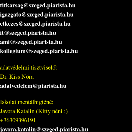
titkarsag@szeged.piarista.hu
igazgato@szeged.piarista.hu
etkezes@szeged.piarista.hu
it@szeged.piarista.hu
ami@szeged.piarista.hu
kollegium@szeged.piarista.hu
adatvédelmi tisztviselő:
Dr. Kiss Nóra
adatvedelem@piarista.hu
Iskolai mentálhigiéné:
Javora Katalin (Kitty néni :)
+36309396191
javora.katalin@szeged.piarista.hu