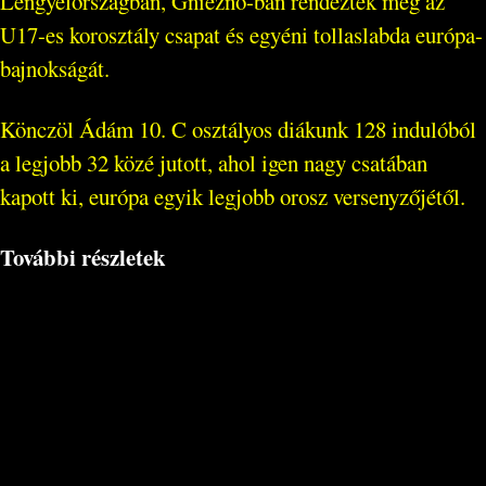
Lengyelországban, Gniezno-ban rendezték meg az
U17-es korosztály csapat és egyéni tollaslabda európa-
bajnokságát.
Könczöl Ádám 10. C osztályos diákunk 128 indulóból
a legjobb 32 közé jutott, ahol igen nagy csatában
kapott ki, európa egyik legjobb orosz versenyzőjétől.
További részletek