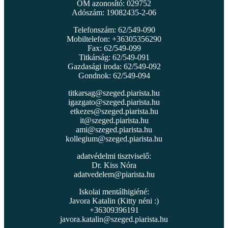
OM azonosító: 029752
Adószám: 19082435-2-06
Telefonszám: 62/549-090
Mobiltelefon: +36305356290
Fax: 62/549-099
Titkárság: 62/549-091
Gazdasági iroda: 62/549-092
Gondnok: 62/549-094
titkarsag@szeged.piarista.hu
igazgato@szeged.piarista.hu
etkezes@szeged.piarista.hu
it@szeged.piarista.hu
ami@szeged.piarista.hu
kollegium@szeged.piarista.hu
adatvédelmi tisztviselő:
Dr. Kiss Nóra
adatvedelem@piarista.hu
Iskolai mentálhigiéné:
Javora Katalin (Kitty néni :)
+36309396191
javora.katalin@szeged.piarista.hu