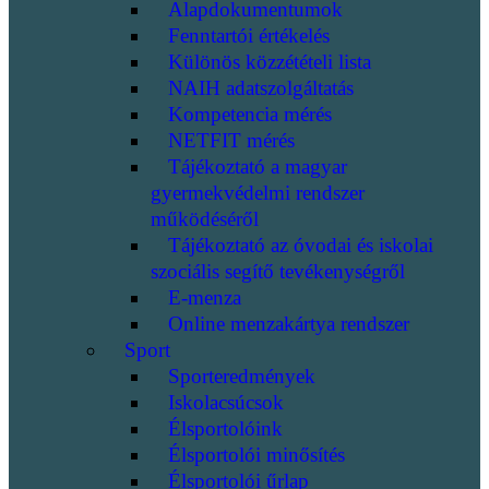
Alapdokumentumok
Fenntartói értékelés
Különös közzétételi lista
NAIH adatszolgáltatás
Kompetencia mérés
NETFIT mérés
Tájékoztató a magyar
gyermekvédelmi rendszer
működéséről
Tájékoztató az óvodai és iskolai
szociális segítő tevékenységről
E-menza
Online menzakártya rendszer
Sport
Sporteredmények
Iskolacsúcsok
Élsportolóink
Élsportolói minősítés
Élsportolói űrlap