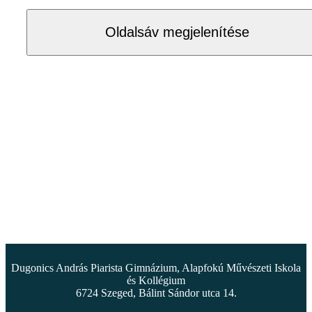
Oldalsáv megjelenítése
Dugonics András Piarista Gimnázium, Alapfokú Művészeti Iskola
és Kollégium
6724 Szeged, Bálint Sándor utca 14.