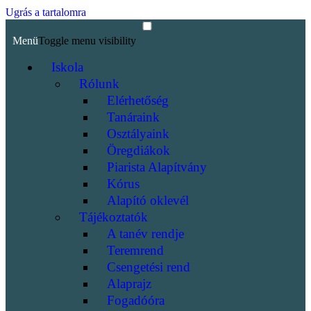
Ugrás a tartalomra
Menü
Toggle menu visibility
Iskola
Rólunk
Elérhetőség
Tanáraink
Osztályaink
Öregdiákok
Piarista Alapítvány
Kórus
Alapító oklevél
Tájékoztatók
A tanév rendje
Teremrend
Csengetési rend
Alaprajz
Fogadóóra