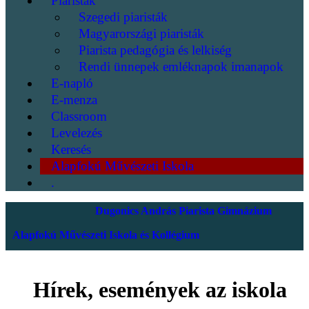
Piaristák
Szegedi piaristák
Magyarországi piaristák
Piarista pedagógia és lelkiség
Rendi ünnepek emléknapok imanapok
E-napló
E-menza
Classroom
Levelezés
Keresés
Alapfokú Művészeti Iskola
.
Dugonics András Piarista Gimnázium
Alapfokú Művészeti Iskola és Kollégium
Hírek, események az iskola