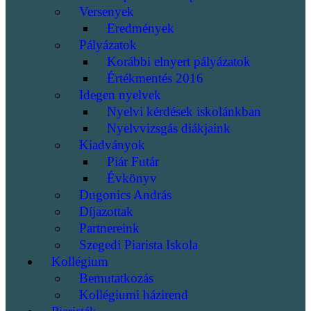
Versenyek
Eredmények
Pályázatok
Korábbi elnyert pályázatok
Értékmentés 2016
Idegen nyelvek
Nyelvi kérdések iskolánkban
Nyelvvizsgás diákjaink
Kiadványok
Piár Futár
Évkönyv
Dugonics András
Díjazottak
Partnereink
Szegedi Piarista Iskola
Kollégium
Bemutatkozás
Kollégiumi házirend