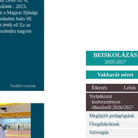
ály Dóra 10. A,
ulóink - 2023.
 a Magyar Ifjúsági
rahalmi Judo SE
t érték el! Ez az
t számára nagyon
BEISKOLÁZÁS
2026-2027
Vakbarát nézet
További részletek
Étkezés
Leírás
Nyilatkozat
kedvezményes
étkezésről 2026/2027
Megújuló pedagógiánk
Öregdiákoknak
Szövegtár