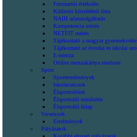
Fenntartói értékelés
Különös közzétételi lista
NAIH adatszolgáltatás
Kompetencia mérés
NETFIT mérés
Tájékoztató a magyar gyermekvéde
Tájékoztató az óvodai és iskolai szo
E-menza
Online menzakártya rendszer
Sport
Sporteredmények
Iskolacsúcsok
Élsportolóink
Élsportolói minősítés
Élsportolói űrlap
Versenyek
Eredmények
Pályázatok
Korábbi elnyert pályázatok