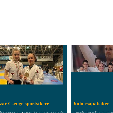
zár Csenge sportsikere
Judo csapatsiker