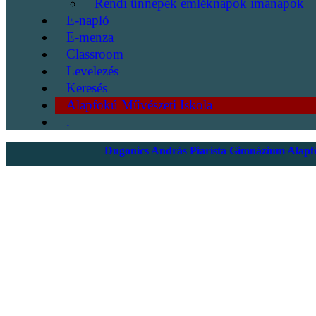
Rendi ünnepek emléknapok imanapok
E-napló
E-menza
Classroom
Levelezés
Keresés
Alapfokú Művészeti Iskola
.
Dugonics András Piarista Gimnázium Alapfo