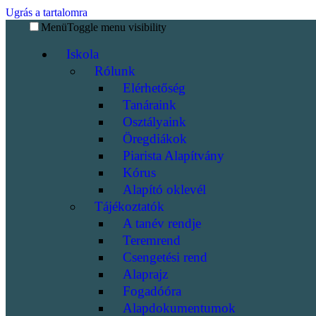
Ugrás a tartalomra
Menü
Toggle menu visibility
Iskola
Rólunk
Elérhetőség
Tanáraink
Osztályaink
Öregdiákok
Piarista Alapítvány
Kórus
Alapító oklevél
Tájékoztatók
A tanév rendje
Teremrend
Csengetési rend
Alaprajz
Fogadóóra
Alapdokumentumok