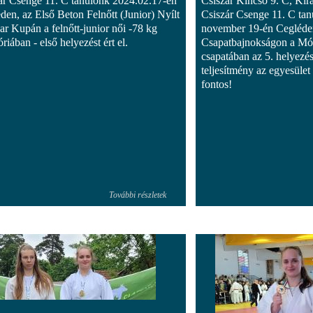
ár Csenge 11. C tanulónk 2024.02.17-én
Csiszár Kincső 9. C, Kir
den, az Első Beton Felnőtt (Junior) Nyílt
Csiszár Csenge 11. C tan
r Kupán a felnőtt-junior női -78 kg
november 19-én Cegléden
riában - első helyezést ért el.
Csapatbajnokságon a Mó
csapatában az 5. helyezés
teljesítmény az egyesüle
fontos!
További részletek