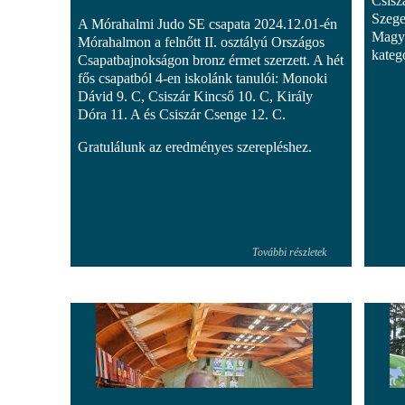
Csisz
Szege
A Mórahalmi Judo SE csapata 2024.12.01-én
Magya
Mórahalmon a felnőtt II. osztályú Országos
kategó
Csapatbajnokságon bronz érmet szerzett. A hét
fős csapatból 4-en iskolánk tanulói: Monoki
Dávid 9. C, Csiszár Kincső 10. C, Király
Dóra 11. A és Csiszár Csenge 12. C.
Gratulálunk az eredményes szerepléshez.
További részletek