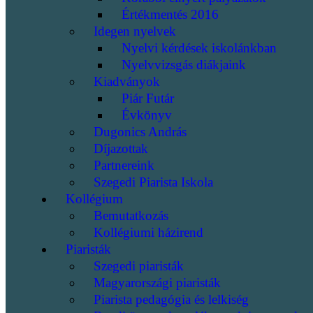
Értékmentés 2016
Idegen nyelvek
Nyelvi kérdések iskolánkban
Nyelvvizsgás diákjaink
Kiadványok
Piár Futár
Évkönyv
Dugonics András
Díjazottak
Partnereink
Szegedi Piarista Iskola
Kollégium
Bemutatkozás
Kollégiumi házirend
Piaristák
Szegedi piaristák
Magyarországi piaristák
Piarista pedagógia és lelkiség