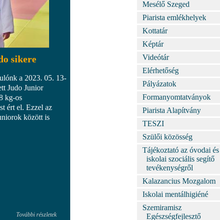
Mesélő Szeged
Piarista emlékhelyek
Kottatár
Képtár
Videótár
do sikere
Elérhetőség
ulónk a 2023. 05. 13-
Pályázatok
tt Judo Junior
Formanyomtatványok
8 kg-os
t ért el. Ezzel az
Piarista Alapítvány
niorok között is
TESZI
Szülői közösség
Tájékoztató az óvodai és
iskolai szociális segítő
tevékenységről
Kalazancius Mozgalom
Iskolai mentálhigiéné
Szemiramisz
További részletek
Egészségfejlesztő