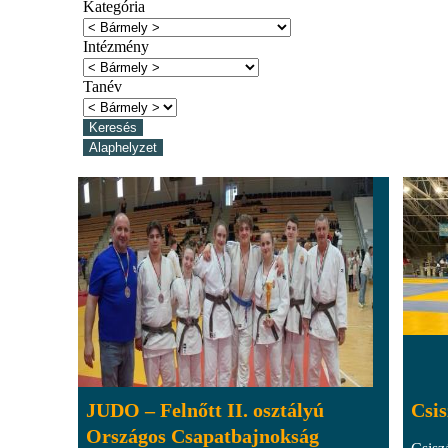
Kategória
Intézmény
Tanév
JUDO – Felnőtt II. osztályú
Csis
Országos Csapatbajnokság