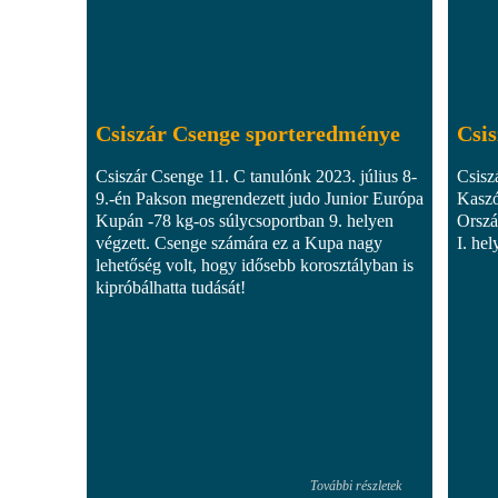
Csiszár Csenge sporteredménye
Csis
Csiszár Csenge 11. C tanulónk 2023. július 8-
Csisz
9.-én Pakson megrendezett judo Junior Európa
Kaszó
Kupán -78 kg-os súlycsoportban 9. helyen
Orszá
végzett. Csenge számára ez a Kupa nagy
I. hel
lehetőség volt, hogy idősebb korosztályban is
kipróbálhatta tudását!
További részletek