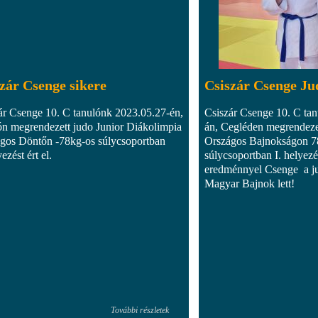
zár Csenge sikere
Csiszár Csenge Ju
ár Csenge 10. C tanulónk 2023.05.27-én,
Csiszár Csenge 10. C tan
n megrendezett judo Junior Diákolimpia
án, Cegléden megrendeze
gos Döntőn -78kg-os súlycsoportban
Országos Bajnokságon 7
yezést ért el.
súlycsoportban I. helyezés
eredménnyel Csenge a ju
Magyar Bajnok lett!
További részletek