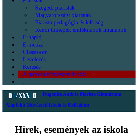
Piaristák
Szegedi piaristák
Magyarországi piaristák
Piarista pedagógia és lelkiség
Rendi ünnepek emléknapok imanapok
E-napló
E-menza
Classroom
Levelezés
Keresés
Alapfokú Művészeti Iskola
.
Dugonics András Piarista Gimnázium
Alapfokú Művészeti Iskola és Kollégium
Hírek, események az iskola