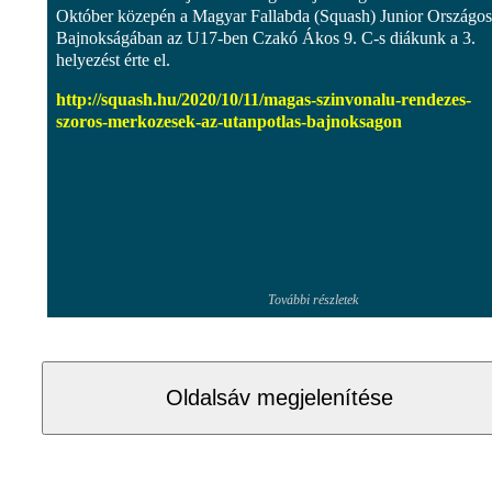
Október közepén a Magyar Fallabda (Squash) Junior Országos
Bajnokságában az U17-ben Czakó Ákos 9. C-s diákunk a 3.
helyezést érte el.
http://squash.hu/2020/10/11/magas-szinvonalu-rendezes-
szoros-merkozesek-az-utanpotlas-bajnoksagon
További részletek
Oldalsáv megjelenítése