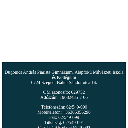
Dugonics András Piarista Gimnázium, Alapfokú Művészeti Iskola
és Kollégium
6724 Szeged, Bálint Sándor utca 14.
OM azonosító: 029752
Adószám: 19082435-2-06
Telefonszám: 62/549-090
Mobiltelefon: +36305356290
Fax: 62/549-099
Titkárság: 62/549-091
Gazdasági iroda: 62/549-092