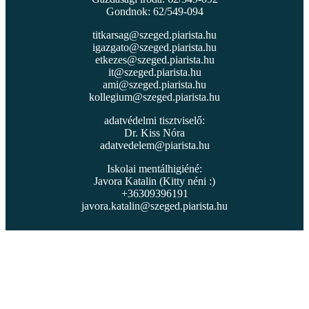
Gondnok: 62/549-094
titkarsag@szeged.piarista.hu
igazgato@szeged.piarista.hu
etkezes@szeged.piarista.hu
it@szeged.piarista.hu
ami@szeged.piarista.hu
kollegium@szeged.piarista.hu
adatvédelmi tisztviselő:
Dr. Kiss Nóra
adatvedelem@piarista.hu
Iskolai mentálhigiéné:
Javora Katalin (Kitty néni :)
+36309396191
javora.katalin@szeged.piarista.hu