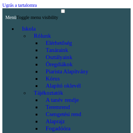
Ugrás a tartalomra
Menü
Toggle menu visibility
Iskola
Rólunk
Elérhetőség
Tanáraink
Osztályaink
Öregdiákok
Piarista Alapítvány
Kórus
Alapító oklevél
Tájékoztatók
A tanév rendje
Teremrend
Csengetési rend
Alaprajz
Fogadóóra