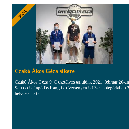
Czakó Ákos Géza sikere
Czakó Ákos Géza 9. C osztályos tanulónk 2021. február 20-án
Squash Utánpótlás Ranglista Versenyen U17-es kategóriában 3
helyezést ért el.