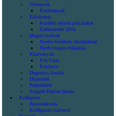
Versenyek
Eredmények
Pályázatok
Korábbi elnyert pályázatok
Értékmentés 2016
Idegen nyelvek
Nyelvi kérdések iskolánkban
Nyelvvizsgás diákjaink
Kiadványok
Piár Futár
Évkönyv
Dugonics András
Díjazottak
Partnereink
Szegedi Piarista Iskola
Kollégium
Bemutatkozás
Kollégiumi házirend