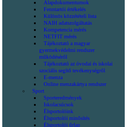
Alapdokumentumok
Fenntartói értékelés
Különös közzétételi lista
NAIH adatszolgáltatás
Kompetencia mérés
NETFIT mérés
Tájékoztató a magyar
gyermekvédelmi rendszer
működéséről
Tájékoztató az óvodai és iskolai
szociális segítő tevékenységről
E-menza
Online menzakártya rendszer
Sport
Sporteredmények
Iskolacsúcsok
Élsportolóink
Élsportolói minősítés
Élsportolói űrlap