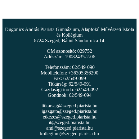
Dugonics András Piarista Gimnázium, Alapfokú Művészeti Iskola
és Kollégium
6724 Szeged, Bálint Sándor utca 14.
OM azonosító: 029752
Adószám: 19082435-2-06
Telefonszám: 62/549-090
Mobiltelefon: +36305356290
Fax: 62/549-099
Titkárság: 62/549-091
Gazdasági iroda: 62/549-092
Gondnok: 62/549-094
titkarsag@szeged.piarista.hu
igazgato@szeged.piarista.hu
etkezes@szeged.piarista.hu
it@szeged.piarista.hu
ami@szeged.piarista.hu
kollegium@szeged.piarista.hu