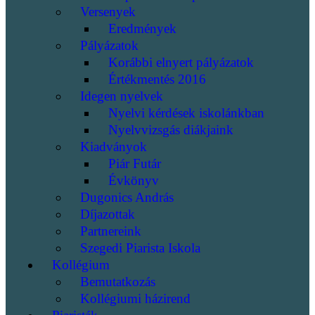
Versenyek
Eredmények
Pályázatok
Korábbi elnyert pályázatok
Értékmentés 2016
Idegen nyelvek
Nyelvi kérdések iskolánkban
Nyelvvizsgás diákjaink
Kiadványok
Piár Futár
Évkönyv
Dugonics András
Díjazottak
Partnereink
Szegedi Piarista Iskola
Kollégium
Bemutatkozás
Kollégiumi házirend