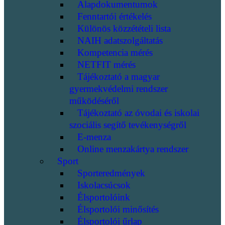
Alapdokumentumok
Fenntartói értékelés
Különös közzétételi lista
NAIH adatszolgáltatás
Kompetencia mérés
NETFIT mérés
Tájékoztató a magyar
gyermekvédelmi rendszer
működéséről
Tájékoztató az óvodai és iskolai
szociális segítő tevékenységről
E-menza
Online menzakártya rendszer
Sport
Sporteredmények
Iskolacsúcsok
Élsportolóink
Élsportolói minősítés
Élsportolói űrlap