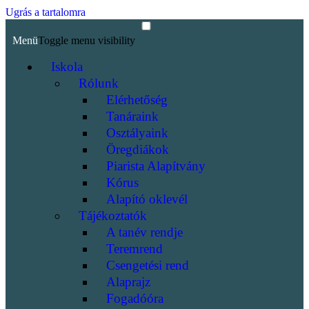
Ugrás a tartalomra
Menü
Toggle menu visibility
Iskola
Rólunk
Elérhetőség
Tanáraink
Osztályaink
Öregdiákok
Piarista Alapítvány
Kórus
Alapító oklevél
Tájékoztatók
A tanév rendje
Teremrend
Csengetési rend
Alaprajz
Fogadóóra