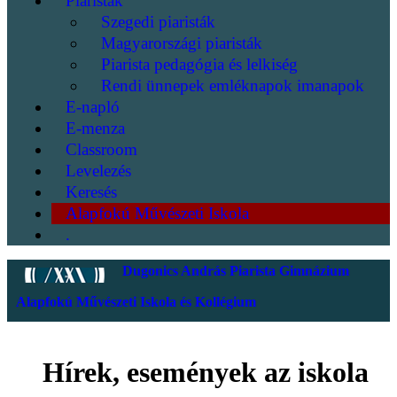
Piaristák
Szegedi piaristák
Magyarországi piaristák
Piarista pedagógia és lelkiség
Rendi ünnepek emléknapok imanapok
E-napló
E-menza
Classroom
Levelezés
Keresés
Alapfokú Művészeti Iskola
.
Dugonics András Piarista Gimnázium
Alapfokú Művészeti Iskola és Kollégium
Hírek, események az iskola