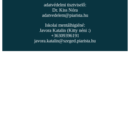
adatvédelmi tisztviselő:
Dr. Kiss Nóra
adatvedelem@piarista.hu
Iskolai mentálhigiéné:
Javora Katalin (Kitty néni :)
+36309396191
javora.katalin@szeged.piarista.hu