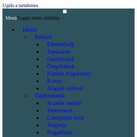
Ugrás a tartalomra
Menü
Toggle menu visibility
Iskola
Rólunk
Elérhetőség
Tanáraink
Osztályaink
Öregdiákok
Piarista Alapítvány
Kórus
Alapító oklevél
Tájékoztatók
A tanév rendje
Teremrend
Csengetési rend
Alaprajz
Fogadóóra