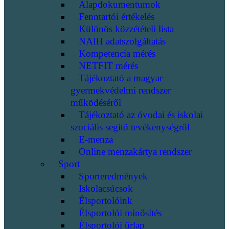
Alapdokumentumok
Fenntartói értékelés
Különös közzétételi lista
NAIH adatszolgáltatás
Kompetencia mérés
NETFIT mérés
Tájékoztató a magyar
gyermekvédelmi rendszer
működéséről
Tájékoztató az óvodai és iskolai
szociális segítő tevékenységről
E-menza
Online menzakártya rendszer
Sport
Sporteredmények
Iskolacsúcsok
Élsportolóink
Élsportolói minősítés
Élsportolói űrlap