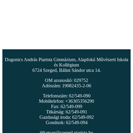
Dugonics András Piarista Gimnázium, Alapfokú Művészeti Iskola
és Kollégium
6724 Szeged, Bálint Sándor utca 14.
OM azonosító: 029752
Adószám: 19082435-2-06
Telefonszám: 62/549-090
Mobiltelefon: +36305356290
Fax: 62/549-099
Titkárság: 62/549-091
Gazdasági iroda: 62/549-092
Gondnok: 62/549-094
titkarsag@szeged.piarista.hu