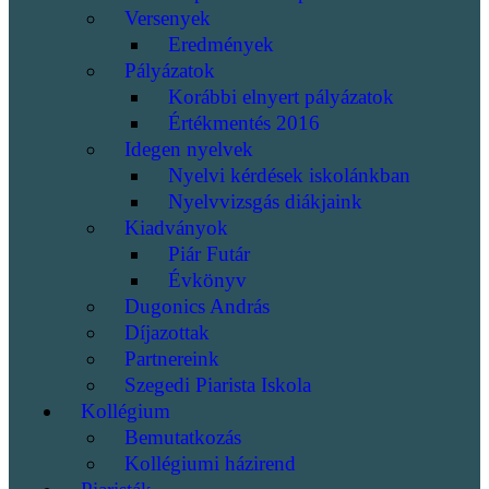
Versenyek
Eredmények
Pályázatok
Korábbi elnyert pályázatok
Értékmentés 2016
Idegen nyelvek
Nyelvi kérdések iskolánkban
Nyelvvizsgás diákjaink
Kiadványok
Piár Futár
Évkönyv
Dugonics András
Díjazottak
Partnereink
Szegedi Piarista Iskola
Kollégium
Bemutatkozás
Kollégiumi házirend