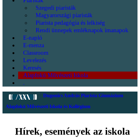
Piaristák
Szegedi piaristák
Magyarországi piaristák
Piarista pedagógia és lelkiség
Rendi ünnepek emléknapok imanapok
E-napló
E-menza
Classroom
Levelezés
Keresés
Alapfokú Művészeti Iskola
.
Dugonics András Piarista Gimnázium
Alapfokú Művészeti Iskola és Kollégium
Hírek, események az iskola