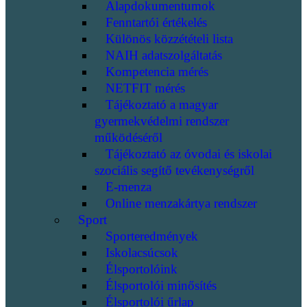
Alapdokumentumok
Fenntartói értékelés
Különös közzétételi lista
NAIH adatszolgáltatás
Kompetencia mérés
NETFIT mérés
Tájékoztató a magyar
gyermekvédelmi rendszer
működéséről
Tájékoztató az óvodai és iskolai
szociális segítő tevékenységről
E-menza
Online menzakártya rendszer
Sport
Sporteredmények
Iskolacsúcsok
Élsportolóink
Élsportolói minősítés
Élsportolói űrlap