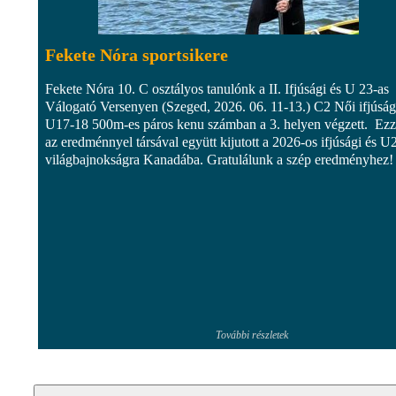
Fekete Nóra sportsikere
Fekete Nóra 10. C osztályos tanulónk a II. Ifjúsági és U 23-as
Válogató Versenyen (Szeged, 2026. 06. 11-13.) C2 Női ifjúság
U17-18 500m-es páros kenu számban a 3. helyen végzett. Ezz
az eredménnyel társával együtt kijutott a 2026-os ifjúsági és U
világbajnokságra Kanadába. Gratulálunk a szép eredményhez!
További részletek