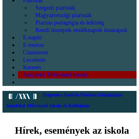
Piaristák
Szegedi piaristák
Magyarországi piaristák
Piarista pedagógia és lelkiség
Rendi ünnepek emléknapok imanapok
E-napló
E-menza
Classroom
Levelezés
Keresés
Alapfokú Művészeti Iskola
.
Dugonics András Piarista Gimnázium
Alapfokú Művészeti Iskola és Kollégium
Hírek, események az iskola