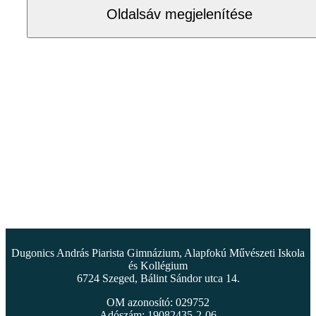
Oldalsáv megjelenítése
Dugonics András Piarista Gimnázium, Alapfokú Művészeti Iskola
és Kollégium
6724 Szeged, Bálint Sándor utca 14.
OM azonosító: 029752
Adószám: 19082435-2-06