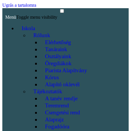
Ugrás a tartalomra
Menü
Toggle menu visibility
Iskola
Rólunk
Elérhetőség
Tanáraink
Osztályaink
Öregdiákok
Piarista Alapítvány
Kórus
Alapító oklevél
Tájékoztatók
A tanév rendje
Teremrend
Csengetési rend
Alaprajz
Fogadóóra