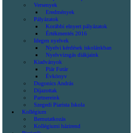
Versenyek
Eredmények
Pályázatok
Korábbi elnyert pályázatok
Értékmentés 2016
Idegen nyelvek
Nyelvi kérdések iskolánkban
Nyelvvizsgás diákjaink
Kiadványok
Piár Futár
Évkönyv
Dugonics András
Díjazottak
Partnereink
Szegedi Piarista Iskola
Kollégium
Bemutatkozás
Kollégiumi házirend