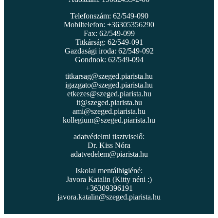
Telefonszám: 62/549-090
Mobiltelefon: +36305356290
Fax: 62/549-099
Titkárság: 62/549-091
Gazdasági iroda: 62/549-092
Gondnok: 62/549-094
titkarsag@szeged.piarista.hu
igazgato@szeged.piarista.hu
etkezes@szeged.piarista.hu
it@szeged.piarista.hu
ami@szeged.piarista.hu
kollegium@szeged.piarista.hu
adatvédelmi tisztviselő:
Dr. Kiss Nóra
adatvedelem@piarista.hu
Iskolai mentálhigiéné:
Javora Katalin (Kitty néni :)
+36309396191
javora.katalin@szeged.piarista.hu