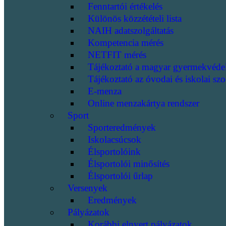
Fenntartói értékelés
Különös közzétételi lista
NAIH adatszolgáltatás
Kompetencia mérés
NETFIT mérés
Tájékoztató a magyar gyermekvéde
Tájékoztató az óvodai és iskolai szo
E-menza
Online menzakártya rendszer
Sport
Sporteredmények
Iskolacsúcsok
Élsportolóink
Élsportolói minősítés
Élsportolói űrlap
Versenyek
Eredmények
Pályázatok
Korábbi elnyert pályázatok