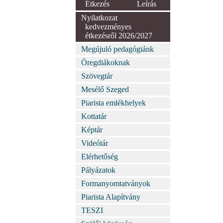
Étkezés
Leírás
Nyilatkozat
kedvezményes
étkezésről 2026/2027
Megújuló pedagógiánk
Öregdiákoknak
Szövegtár
Mesélő Szeged
Piarista emlékhelyek
Kottatár
Képtár
Videótár
Elérhetőség
Pályázatok
Formanyomtatványok
Piarista Alapítvány
TESZI