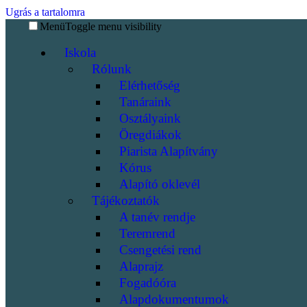
Ugrás a tartalomra
Menü
Toggle menu visibility
Iskola
Rólunk
Elérhetőség
Tanáraink
Osztályaink
Öregdiákok
Piarista Alapítvány
Kórus
Alapító oklevél
Tájékoztatók
A tanév rendje
Teremrend
Csengetési rend
Alaprajz
Fogadóóra
Alapdokumentumok