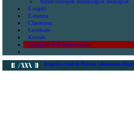
Rendi ünnepek emléknapok imanapok
E-napló
E-menza
Classroom
Levelezés
Keresés
Alapfokú Művészeti Iskola
.
Dugonics András Piarista Gimnázium Alapfo