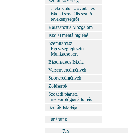
Szülői közösség
Tájékoztató az óvodai és
iskolai szociális segítő
tevékenységről
Kalazancius Mozgalom
Iskolai mentálhigiéné
Szemiramisz
Egészségfejlesztő
Munkacsoport
Biztonságos Iskola
Versenyeredmények
Sporteredmények
Zöldsarok
Szegedi piarista
meteorológiai állomás
Szülők Iskolája
Tanáraink