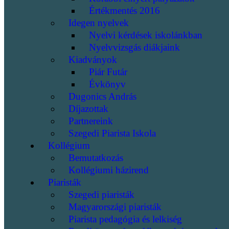
Értékmentés 2016
Idegen nyelvek
Nyelvi kérdések iskolánkban
Nyelvvizsgás diákjaink
Kiadványok
Piár Futár
Évkönyv
Dugonics András
Díjazottak
Partnereink
Szegedi Piarista Iskola
Kollégium
Bemutatkozás
Kollégiumi házirend
Piaristák
Szegedi piaristák
Magyarországi piaristák
Piarista pedagógia és lelkiség