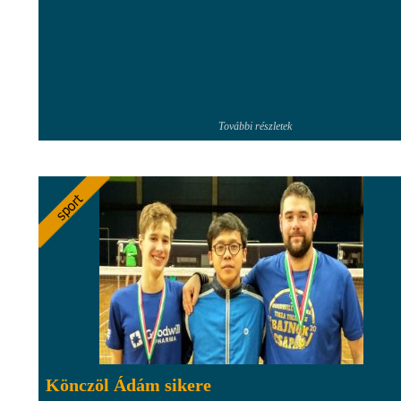
További részletek
Könczöl Ádám sikere