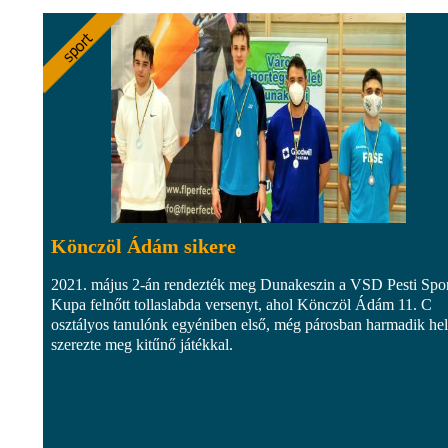
Könczöl Ádám sikere
2021. május 2-án rendezték meg Dunakeszin a VSD Pesti Spo
Kupa felnőtt tollaslabda versenyt, ahol Könczöl Ádám 11. C
osztályos tanulónk egyéniben első, még párosban harmadik hel
szerezte meg kitűnő játékkal.