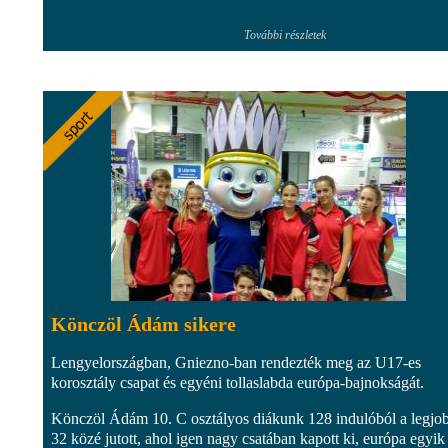
További részletek
Könczöl Ádám sikere
Lengyelországban, Gniezno-ban rendezték meg az U17-es
korosztály csapat és egyéni tollaslabda európa-bajnokságát.
Könczöl Ádám 10. C osztályos diákunk 128 indulóból a legjo
32 közé jutott, ahol igen nagy csatában kapott ki, európa egyik