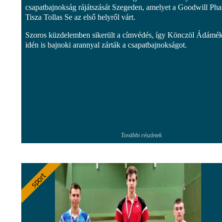
csapatbajnokság rájátszását Szegeden, amelyet a Goodwill Ph
Tisza Tollas Se az első helyről várt.
Szoros küzdelemben sikerült a címvédés, így Könczöl Ádámé
idén is bajnoki arannyal zárták a csapatbajnokságot.
További részletek