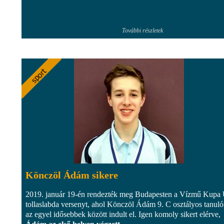
További részletek
Könczöl Ádám sikere
2019. január 19-én rendezték meg Budapesten a Vízmű Kupa
tollaslabda versenyt, ahol Könczöl Ádám 9. C osztályos tanul
az egyel idősebbek között indult el. Igen komoly sikert elérve,