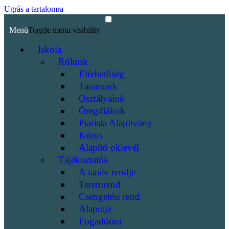
Ugrás a tartalomra
Menü
Toggle menu visibility
Iskola
Rólunk
Elérhetőség
Tanáraink
Osztályaink
Öregdiákok
Piarista Alapítvány
Kórus
Alapító oklevél
Tájékoztatók
A tanév rendje
Teremrend
Csengetési rend
Alaprajz
Fogadóóra