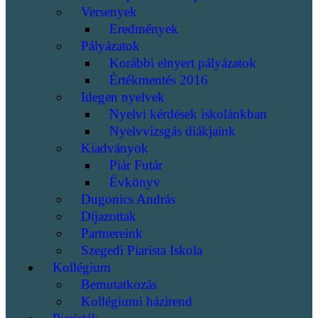
Versenyek
Eredmények
Pályázatok
Korábbi elnyert pályázatok
Értékmentés 2016
Idegen nyelvek
Nyelvi kérdések iskolánkban
Nyelvvizsgás diákjaink
Kiadványok
Piár Futár
Évkönyv
Dugonics András
Díjazottak
Partnereink
Szegedi Piarista Iskola
Kollégium
Bemutatkozás
Kollégiumi házirend