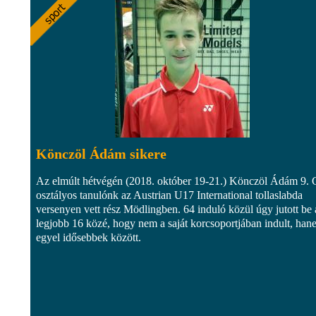
Könczöl Ádám sikere
Az elmúlt hétvégén (2018. október 19-21.) Könczöl Ádám 9. 
osztályos tanulónk az Austrian U17 International tollaslabda
versenyen vett rész Mödlingben. 64 induló közül úgy jutott be 
legjobb 16 közé, hogy nem a saját korcsoportjában indult, han
egyel idősebbek között.