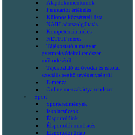
Alapdokumentumok
Fenntartói értékelés
Különös közzétételi lista
NAIH adatszolgáltatás
Kompetencia mérés
NETFIT mérés
Tájékoztató a magyar
gyermekvédelmi rendszer
működéséről
Tájékoztató az óvodai és iskolai
szociális segítő tevékenységről
E-menza
Online menzakártya rendszer
Sport
Sporteredmények
Iskolacsúcsok
Élsportolóink
Élsportolói minősítés
Élsportolói űrlap