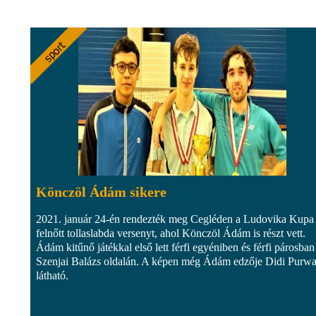
Könczöl Ádám sikere
2021. január 24-én rendezték meg Cegléden a Ludovika Kupa
felnőtt tollaslabda versenyt, ahol Könczöl Ádám is részt vett.
Ádám kitűnő játékkal első lett férfi egyéniben és férfi párosban 
Szenjai Balázs oldalán. A képen még Ádám edzője Didi Purw
látható.