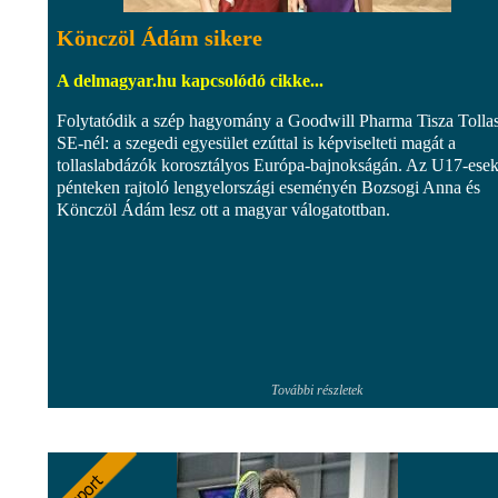
Könczöl Ádám sikere
A delmagyar.hu kapcsolódó cikke...
Folytatódik a szép hagyomány a Goodwill Pharma Tisza Tolla
SE-nél: a szegedi egyesület ezúttal is képviselteti magát a
tollaslabdázók korosztályos Európa-bajnokságán. Az U17-ese
pénteken rajtoló lengyelországi eseményén Bozsogi Anna és
Könczöl Ádám lesz ott a magyar válogatottban.
További részletek