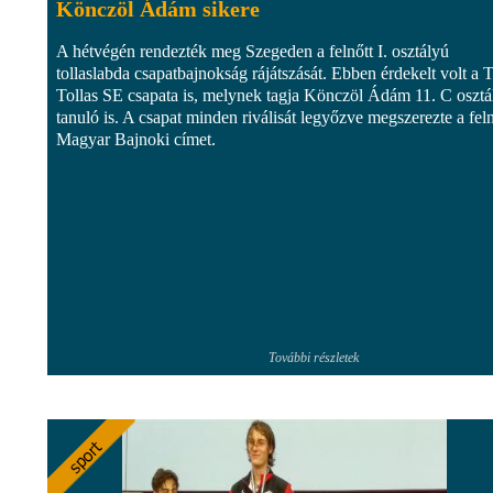
Könczöl Ádám sikere
A hétvégén rendezték meg Szegeden a felnőtt I. osztályú
tollaslabda csapatbajnokság rájátszását. Ebben érdekelt volt a T
Tollas SE csapata is, melynek tagja Könczöl Ádám 11. C osztá
tanuló is. A csapat minden riválisát legyőzve megszerezte a feln
Magyar Bajnoki címet.
További részletek