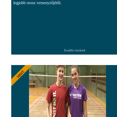
legjobb orosz versenyzőjétől.
További részletek