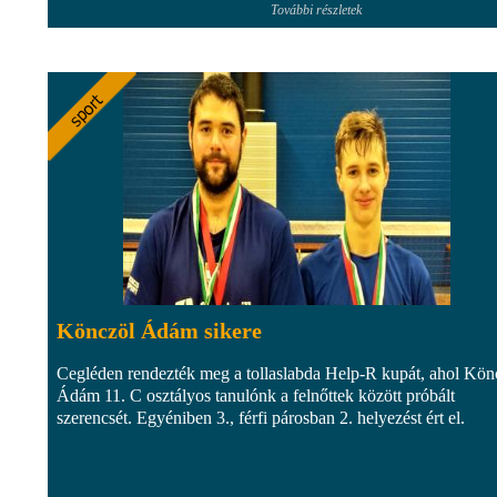
További részletek
Könczöl Ádám sikere
Cegléden rendezték meg a tollaslabda Help-R kupát, ahol Kön
Ádám 11. C osztályos tanulónk a felnőttek között próbált
szerencsét. Egyéniben 3., férfi párosban 2. helyezést ért el.