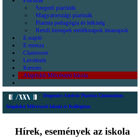
Piaristák
Szegedi piaristák
Magyarországi piaristák
Piarista pedagógia és lelkiség
Rendi ünnepek emléknapok imanapok
E-napló
E-menza
Classroom
Levelezés
Keresés
Alapfokú Művészeti Iskola
.
Dugonics András Piarista Gimnázium
Alapfokú Művészeti Iskola és Kollégium
Hírek, események az iskola