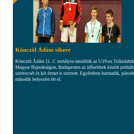
Könczöl Ádám sikere
Könczöl Ádám 11. C osztályos tanulónk az U19-es Tollaslabd
Magyar Bajnokságon, Budapesten az idősebbek között próbált
szerencsét és két érmet is szerzett. Egyéniben harmadik, páros
második helyezést ért el.