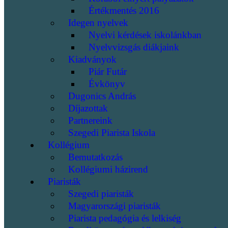
Értékmentés 2016
Idegen nyelvek
Nyelvi kérdések iskolánkban
Nyelvvizsgás diákjaink
Kiadványok
Piár Futár
Évkönyv
Dugonics András
Díjazottak
Partnereink
Szegedi Piarista Iskola
Kollégium
Bemutatkozás
Kollégiumi házirend
Piaristák
Szegedi piaristák
Magyarországi piaristák
Piarista pedagógia és lelkiség