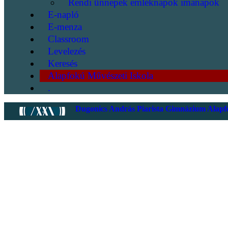
Rendi ünnepek emléknapok imanapok
E-napló
E-menza
Classroom
Levelezés
Keresés
Alapfokú Művészeti Iskola
.
Dugonics András Piarista Gimnázium Alapfo