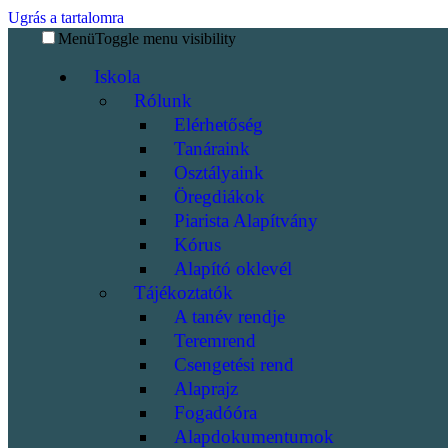
Ugrás a tartalomra
Menü
Toggle menu visibility
Iskola
Rólunk
Elérhetőség
Tanáraink
Osztályaink
Öregdiákok
Piarista Alapítvány
Kórus
Alapító oklevél
Tájékoztatók
A tanév rendje
Teremrend
Csengetési rend
Alaprajz
Fogadóóra
Alapdokumentumok