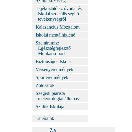
Szülői közösség
Tájékoztató az óvodai és
iskolai szociális segítő
tevékenységről
Kalazancius Mozgalom
Iskolai mentálhigiéné
Szemiramisz
Egészségfejlesztő
Munkacsoport
Biztonságos Iskola
Versenyeredmények
Sporteredmények
Zöldsarok
Szegedi piarista
meteorológiai állomás
Szülők Iskolája
Tanáraink