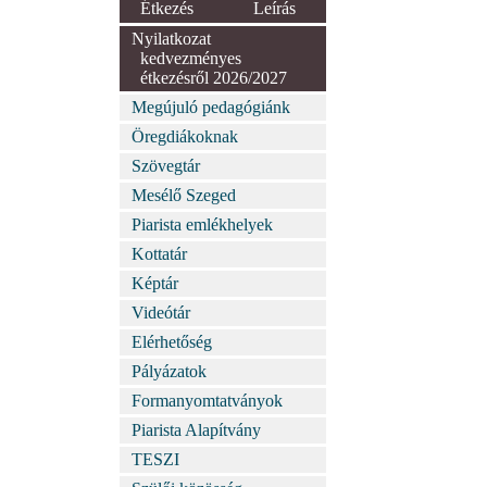
Étkezés
Leírás
Nyilatkozat
kedvezményes
étkezésről 2026/2027
Megújuló pedagógiánk
Öregdiákoknak
Szövegtár
Mesélő Szeged
Piarista emlékhelyek
Kottatár
Képtár
Videótár
Elérhetőség
Pályázatok
Formanyomtatványok
Piarista Alapítvány
TESZI