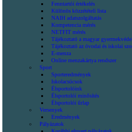
Fenntartói értékelés
Különös közzétételi lista
NAIH adatszolgáltatás
Kompetencia mérés
NETFIT mérés
Tájékoztató a magyar gyermekvéde
Tájékoztató az óvodai és iskolai szo
E-menza
Online menzakártya rendszer
Sport
Sporteredmények
Iskolacsúcsok
Élsportolóink
Élsportolói minősítés
Élsportolói űrlap
Versenyek
Eredmények
Pályázatok
Korábbi elnyert pályázatok