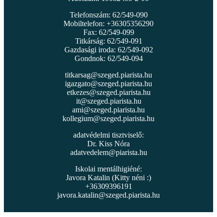
Telefonszám: 62/549-090
Mobiltelefon: +36305356290
Fax: 62/549-099
Titkárság: 62/549-091
Gazdasági iroda: 62/549-092
Gondnok: 62/549-094
titkarsag@szeged.piarista.hu
igazgato@szeged.piarista.hu
etkezes@szeged.piarista.hu
it@szeged.piarista.hu
ami@szeged.piarista.hu
kollegium@szeged.piarista.hu
adatvédelmi tisztviselő:
Dr. Kiss Nóra
adatvedelem@piarista.hu
Iskolai mentálhigiéné:
Javora Katalin (Kitty néni :)
+36309396191
javora.katalin@szeged.piarista.hu