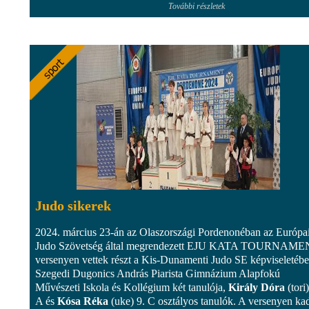
További részletek
Judo sikerek
2024. március 23-án az Olaszországi Pordenonéban az Európa
Judo Szövetség által megrendezett EJU KATA TOURNAM
versenyen vettek részt a Kis-Dunamenti Judo SE képviseletébe
Szegedi Dugonics András Piarista Gimnázium Alapfokú
Művészeti Iskola és Kollégium két tanulója,
Király Dóra
(tori
A és
Kósa Réka
(uke) 9. C osztályos tanulók. A versenyen ka