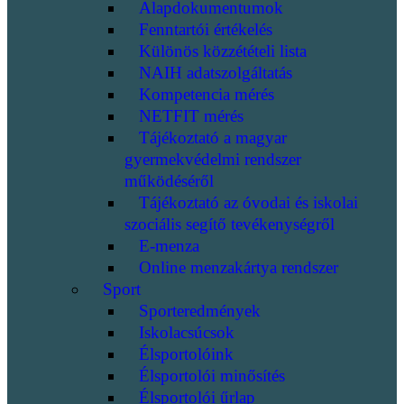
Alapdokumentumok
Fenntartói értékelés
Különös közzétételi lista
NAIH adatszolgáltatás
Kompetencia mérés
NETFIT mérés
Tájékoztató a magyar
gyermekvédelmi rendszer
működéséről
Tájékoztató az óvodai és iskolai
szociális segítő tevékenységről
E-menza
Online menzakártya rendszer
Sport
Sporteredmények
Iskolacsúcsok
Élsportolóink
Élsportolói minősítés
Élsportolói űrlap