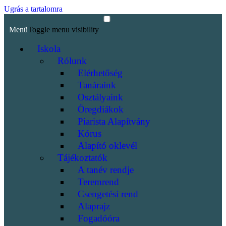
Ugrás a tartalomra
Menü
Toggle menu visibility
Iskola
Rólunk
Elérhetőség
Tanáraink
Osztályaink
Öregdiákok
Piarista Alapítvány
Kórus
Alapító oklevél
Tájékoztatók
A tanév rendje
Teremrend
Csengetési rend
Alaprajz
Fogadóóra