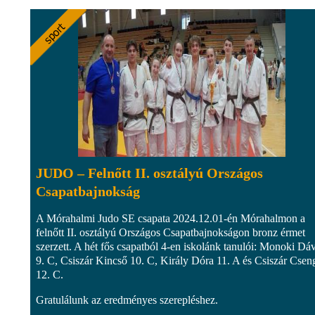
JUDO – Felnőtt II. osztályú Országos
Csapatbajnokság
A Mórahalmi Judo SE csapata 2024.12.01-én Mórahalmon a
felnőtt II. osztályú Országos Csapatbajnokságon bronz érmet
szerzett. A hét fős csapatból 4-en iskolánk tanulói: Monoki Dá
9. C, Csiszár Kincső 10. C, Király Dóra 11. A és Csiszár Csen
12. C.
Gratulálunk az eredményes szerepléshez.