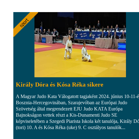
Király Dóra és Kósa Réka sikere
A Magyar Judo Kata Válogatott tagjaként 2024. június 10-11-é
Bosznia-Hercegovinában, Szarajevóban az Európai Judo
Szövetség által megrendezett EJU Judo KATA Európa
Bajnokságon vettek részt a Kis-Dunamenti Judo SE
képviseletében a Szegedi Piarista Iskola két tanulója, Király D
(tori) 10. A és Kósa Réka (uke) 9. C osztályos tanulók...