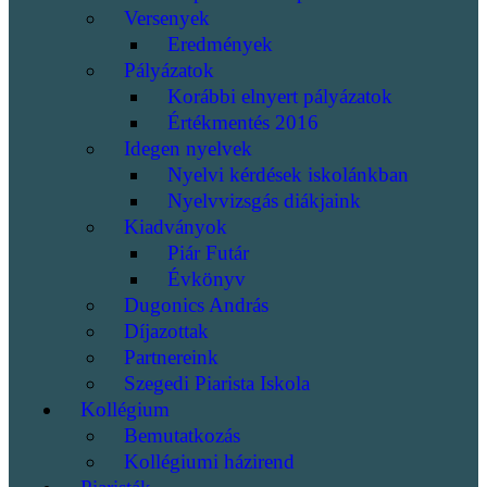
Versenyek
Eredmények
Pályázatok
Korábbi elnyert pályázatok
Értékmentés 2016
Idegen nyelvek
Nyelvi kérdések iskolánkban
Nyelvvizsgás diákjaink
Kiadványok
Piár Futár
Évkönyv
Dugonics András
Díjazottak
Partnereink
Szegedi Piarista Iskola
Kollégium
Bemutatkozás
Kollégiumi házirend