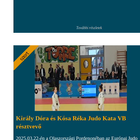
További részletek
Király Dóra és Kósa Réka Judo Kata VB
résztvevő
2025.03.22-én a Olaszországi Pordenonéban az Európai Judo