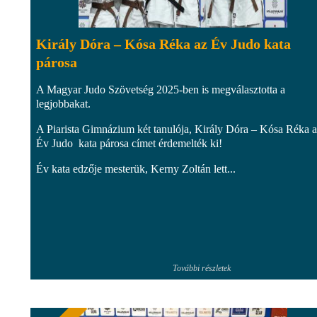
Király Dóra – Kósa Réka az Év Judo kata
párosa
A Magyar Judo Szövetség 2025-ben is megválasztotta a
legjobbakat.
A Piarista Gimnázium két tanulója, Király Dóra – Kósa Réka 
Év Judo kata párosa címet érdemelték ki!
Év kata edzője mesterük, Kerny Zoltán lett...
További részletek