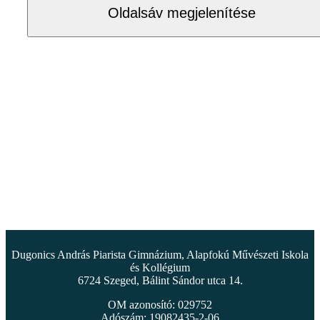
Oldalsáv megjelenítése
Dugonics András Piarista Gimnázium, Alapfokú Művészeti Iskola
és Kollégium
6724 Szeged, Bálint Sándor utca 14.
OM azonosító: 029752
Adószám: 19082435-2-06