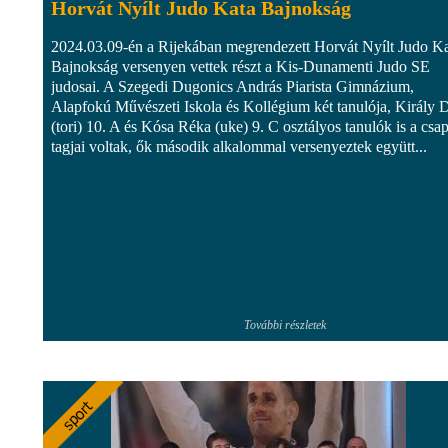
Horvát Nyílt Judo Kata Bajnokság
2024.03.09-én a Rijekában megrendezett Horvát Nyílt Judo K
Bajnokság versenyen vettek részt a Kis-Dunamenti Judo SE
judosai. A Szegedi Dugonics András Piarista Gimnázium,
Alapfokú Művészeti Iskola és Kollégium két tanulója, Király 
(tori) 10. A és Kósa Réka (uke) 9. C osztályos tanulók is a csap
tagjai voltak, ők második alkalommal versenyeztek együtt...
További részletek