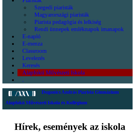
Piaristák
Szegedi piaristák
Magyarországi piaristák
Piarista pedagógia és lelkiség
Rendi ünnepek emléknapok imanapok
E-napló
E-menza
Classroom
Levelezés
Keresés
Alapfokú Művészeti Iskola
.
Dugonics András Piarista Gimnázium
Alapfokú Művészeti Iskola és Kollégium
Hírek, események az iskola