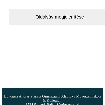
Oldalsáv megjelenítése
Dugonics András Piarista Gimnázium, Alapfokú Művészeti Iskola
és Kollégium
6724 Szeged, Bálint Sándor utca 14.