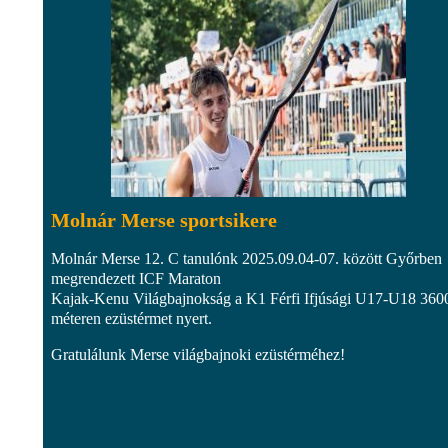
Molnár Merse sportsikere
Molnár Merse 12. C tanulónk 2025.09.04-07. között Győrben
megrendezett ICF Maraton
Kajak-Kenu Világbajnokság a K1 Férfi Ifjúsági U17-U18 360
méteren ezüstérmet nyert.
Gratulálunk Merse világbajnoki ezüstérméhez!