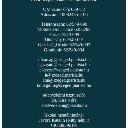
OM azonosító: 029752
Adószám: 19082435-2-06
Telefonszám: 62/549-090
Mobiltelefon: +36305356290
Fax: 62/549-099
Titkárság: 62/549-091
Gazdasági iroda: 62/549-092
Gondnok: 62/549-094
titkarsag@szeged.piarista.hu
igazgato@szeged.piarista.hu
etkezes@szeged.piarista.hu
it@szeged.piarista.hu
ami@szeged.piarista.hu
kollegium@szeged.piarista.hu
adatvédelmi tisztviselő:
Dr. Kiss Nóra
adatvedelem@piarista.hu
Iskolai mentálhigiéné:
Javora Katalin (Kitty néni :)
+36309396191