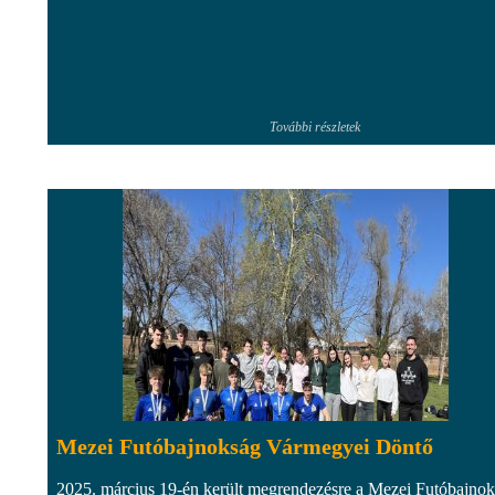
További részletek
Mezei Futóbajnokság Vármegyei Döntő
2025. március 19-én került megrendezésre a Mezei Futóbajno