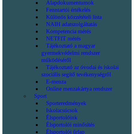
Alapdokumentumok
Fenntartói értékelés
Különös közzétételi lista
NAIH adatszolgáltatás
Kompetencia mérés
NETFIT mérés
Tájékoztató a magyar
gyermekvédelmi rendszer
működéséről
Tájékoztató az óvodai és iskolai
szociális segítő tevékenységről
E-menza
Online menzakártya rendszer
Sport
Sporteredmények
Iskolacsúcsok
Élsportolóink
Élsportolói minősítés
Élsportolói űrlap