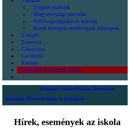
Piaristák
Szegedi piaristák
Magyarországi piaristák
Piarista pedagógia és lelkiség
Rendi ünnepek emléknapok imanapok
E-napló
E-menza
Classroom
Levelezés
Keresés
Alapfokú Művészeti Iskola
.
Dugonics András Piarista Gimnázium
Alapfokú Művészeti Iskola és Kollégium
Hírek, események az iskola