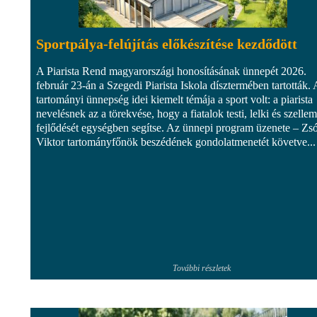
Sportpálya-felújítás előkészítése kezdődött
A Piarista Rend magyarországi honosításának ünnepét 2026.
február 23-án a Szegedi Piarista Iskola dísztermében tartották. 
tartományi ünnepség idei kiemelt témája a sport volt: a piarista
nevelésnek az a törekvése, hogy a fiatalok testi, lelki és szellem
fejlődését egységben segítse. Az ünnepi program üzenete – Zs
Viktor tartományfőnök beszédének gondolatmenetét követve...
További részletek