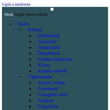
Ugrás a tartalomra
Menü
Toggle menu visibility
Iskola
Rólunk
Elérhetőség
Tanáraink
Osztályaink
Öregdiákok
Piarista Alapítvány
Kórus
Alapító oklevél
Tájékoztatók
A tanév rendje
Teremrend
Csengetési rend
Alaprajz
Fogadóóra