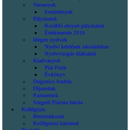
Versenyek
Eredmények
Pályázatok
Korábbi elnyert pályázatok
Értékmentés 2016
Idegen nyelvek
Nyelvi kérdések iskolánkban
Nyelvvizsgás diákjaink
Kiadványok
Piár Futár
Évkönyv
Dugonics András
Díjazottak
Partnereink
Szegedi Piarista Iskola
Kollégium
Bemutatkozás
Kollégiumi házirend