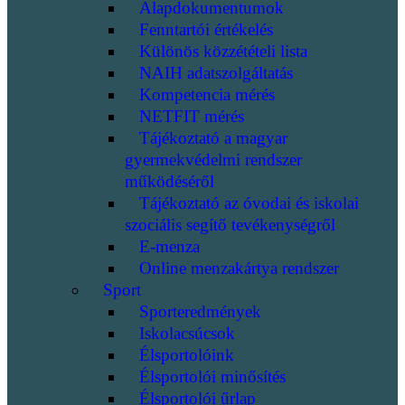
Alapdokumentumok
Fenntartói értékelés
Különös közzétételi lista
NAIH adatszolgáltatás
Kompetencia mérés
NETFIT mérés
Tájékoztató a magyar
gyermekvédelmi rendszer
működéséről
Tájékoztató az óvodai és iskolai
szociális segítő tevékenységről
E-menza
Online menzakártya rendszer
Sport
Sporteredmények
Iskolacsúcsok
Élsportolóink
Élsportolói minősítés
Élsportolói űrlap