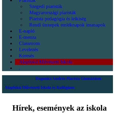
Piaristák
Szegedi piaristák
Magyarországi piaristák
Piarista pedagógia és lelkiség
Rendi ünnepek emléknapok imanapok
E-napló
E-menza
Classroom
Levelezés
Keresés
Alapfokú Művészeti Iskola
.
Dugonics András Piarista Gimnázium
Alapfokú Művészeti Iskola és Kollégium
Hírek, események az iskola