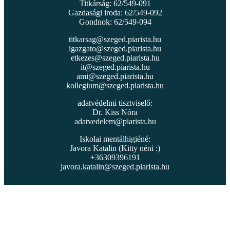
Titkárság: 62/549-091
Gazdasági iroda: 62/549-092
Gondnok: 62/549-094
titkarsag@szeged.piarista.hu
igazgato@szeged.piarista.hu
etkezes@szeged.piarista.hu
it@szeged.piarista.hu
ami@szeged.piarista.hu
kollegium@szeged.piarista.hu
adatvédelmi tisztviselő:
Dr. Kiss Nóra
adatvedelem@piarista.hu
Iskolai mentálhigiéné:
Javora Katalin (Kitty néni :)
+36309396191
javora.katalin@szeged.piarista.hu