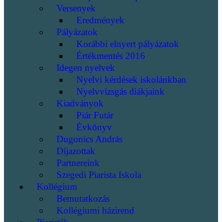
Versenyek
Eredmények
Pályázatok
Korábbi elnyert pályázatok
Értékmentés 2016
Idegen nyelvek
Nyelvi kérdések iskolánkban
Nyelvvizsgás diákjaink
Kiadványok
Piár Futár
Évkönyv
Dugonics András
Díjazottak
Partnereink
Szegedi Piarista Iskola
Kollégium
Bemutatkozás
Kollégiumi házirend