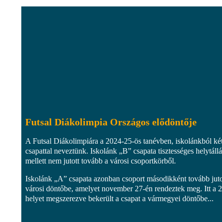
Futsal Diákolimpia Országos elődöntője
A Futsal Diákolimpiára a 2024-25-ös tanévben, iskolánkból ké
csapattal neveztünk. Iskolánk „B” csapata tisztességes helytállá
mellett nem jutott tovább a városi csoportkörből.
Iskolánk „A” csapata azonban csoport másodikként tovább juto
városi döntőbe, amelyet november 27-én rendeztek meg. Itt a 2
helyet megszerezve bekerült a csapat a vármegyei döntőbe...