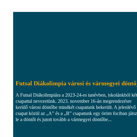
Futsal Diákolimpia városi és vármegyei döntő
A Futsal Diákolimpiára a 2023-24-es tanévben, iskolánkból ké
csapattal nevezetünk. 2023. november 16-án megrendezésre
kerülő városi döntőbe mindkét csapatunk bekerült. A jelenlévő
csapat közül az „A” és a „B” csapatunk egy öröm fociban játsz
le a döntőt és jutott tovább a vármegyei döntőbe...