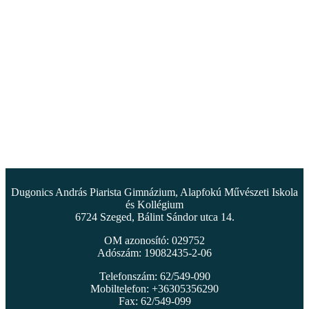
Dugonics András Piarista Gimnázium, Alapfokú Művészeti Iskola
és Kollégium
6724 Szeged, Bálint Sándor utca 14.
OM azonosító: 029752
Adószám: 19082435-2-06
Telefonszám: 62/549-090
Mobiltelefon: +36305356290
Fax: 62/549-099