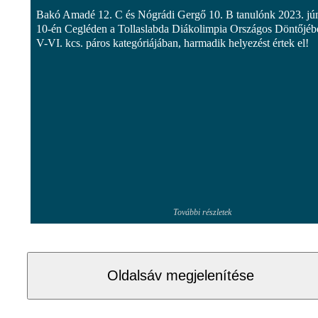
Bakó Amadé 12. C és Nógrádi Gergő 10. B tanulónk 2023. jú
10-én Cegléden a Tollaslabda Diákolimpia Országos Döntőjéb
V-VI. kcs. páros kategóriájában, harmadik helyezést értek el!
További részletek
Oldalsáv megjelenítése