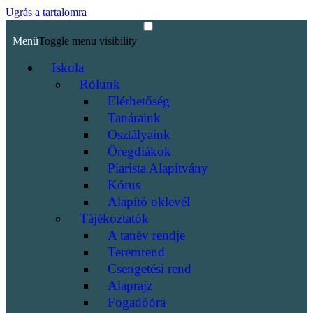
Ugrás a tartalomra
Menü
Toggle menu visibility
Iskola
Rólunk
Elérhetőség
Tanáraink
Osztályaink
Öregdiákok
Piarista Alapítvány
Kórus
Alapító oklevél
Tájékoztatók
A tanév rendje
Teremrend
Csengetési rend
Alaprajz
Fogadóóra