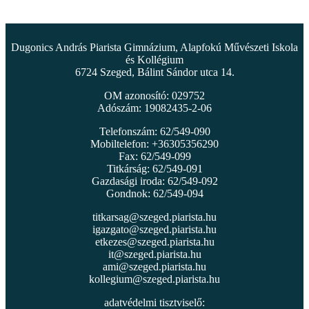
Dugonics András Piarista Gimnázium, Alapfokú Művészeti Iskola
és Kollégium
6724 Szeged, Bálint Sándor utca 14.
OM azonosító: 029752
Adószám: 19082435-2-06
Telefonszám: 62/549-090
Mobiltelefon: +36305356290
Fax: 62/549-099
Titkárság: 62/549-091
Gazdasági iroda: 62/549-092
Gondnok: 62/549-094
titkarsag@szeged.piarista.hu
igazgato@szeged.piarista.hu
etkezes@szeged.piarista.hu
it@szeged.piarista.hu
ami@szeged.piarista.hu
kollegium@szeged.piarista.hu
adatvédelmi tisztviselő: