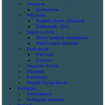
Versenyek
Eredmények
Pályázatok
Korábbi elnyert pályázatok
Értékmentés 2016
Idegen nyelvek
Nyelvi kérdések iskolánkban
Nyelvvizsgás diákjaink
Kiadványok
Piár Futár
Évkönyv
Dugonics András
Díjazottak
Partnereink
Szegedi Piarista Iskola
Kollégium
Bemutatkozás
Kollégiumi házirend