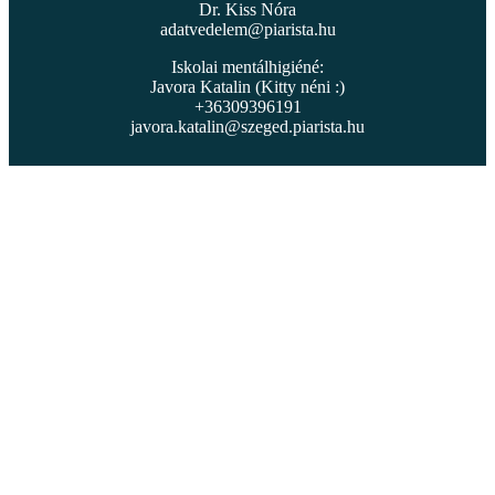
Dr. Kiss Nóra
adatvedelem@piarista.hu
Iskolai mentálhigiéné:
Javora Katalin (Kitty néni :)
+36309396191
javora.katalin@szeged.piarista.hu