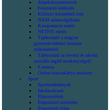
Alapdokumentumok
Fenntartói értékelés
Különös közzétételi lista
NAIH adatszolgáltatás
Kompetencia mérés
NETFIT mérés
Tájékoztató a magyar
gyermekvédelmi rendszer
működéséről
Tájékoztató az óvodai és iskolai
szociális segítő tevékenységről
E-menza
Online menzakártya rendszer
Sport
Sporteredmények
Iskolacsúcsok
Élsportolóink
Élsportolói minősítés
Élsportolói űrlap