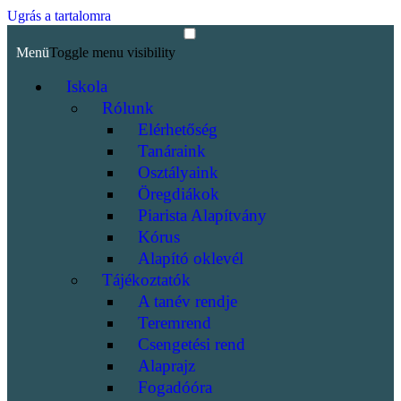
Ugrás a tartalomra
Menü
Toggle menu visibility
Iskola
Rólunk
Elérhetőség
Tanáraink
Osztályaink
Öregdiákok
Piarista Alapítvány
Kórus
Alapító oklevél
Tájékoztatók
A tanév rendje
Teremrend
Csengetési rend
Alaprajz
Fogadóóra