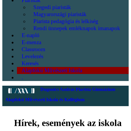
Piaristák
Szegedi piaristák
Magyarországi piaristák
Piarista pedagógia és lelkiség
Rendi ünnepek emléknapok imanapok
E-napló
E-menza
Classroom
Levelezés
Keresés
Alapfokú Művészeti Iskola
.
Dugonics András Piarista Gimnázium
Alapfokú Művészeti Iskola és Kollégium
Hírek, események az iskola