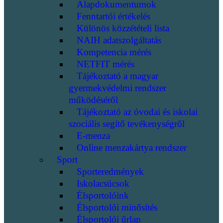
Alapdokumentumok
Fenntartói értékelés
Különös közzétételi lista
NAIH adatszolgáltatás
Kompetencia mérés
NETFIT mérés
Tájékoztató a magyar
gyermekvédelmi rendszer
működéséről
Tájékoztató az óvodai és iskolai
szociális segítő tevékenységről
E-menza
Online menzakártya rendszer
Sport
Sporteredmények
Iskolacsúcsok
Élsportolóink
Élsportolói minősítés
Élsportolói űrlap