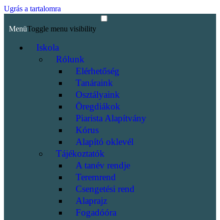
Ugrás a tartalomra
Menü
Toggle menu visibility
Iskola
Rólunk
Elérhetőség
Tanáraink
Osztályaink
Öregdiákok
Piarista Alapítvány
Kórus
Alapító oklevél
Tájékoztatók
A tanév rendje
Teremrend
Csengetési rend
Alaprajz
Fogadóóra