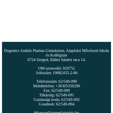
Dugonics András Piarista Gimnázium, Alapfokú Művészeti Iskola
és Kollégium
6724 Szeged, Bálint Sándor utca 14.
OM azonosító: 029752
Adószám: 19082435-2-06
Telefonszám: 62/549-090
Mobiltelefon: +36305356290
Fax: 62/549-099
Titkárság: 62/549-091
Gazdasági iroda: 62/549-092
Gondnok: 62/549-094
titkarsag@szeged.piarista.hu