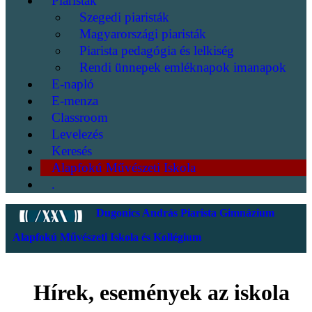
Piaristák
Szegedi piaristák
Magyarországi piaristák
Piarista pedagógia és lelkiség
Rendi ünnepek emléknapok imanapok
E-napló
E-menza
Classroom
Levelezés
Keresés
Alapfokú Művészeti Iskola
.
Dugonics András Piarista Gimnázium
Alapfokú Művészeti Iskola és Kollégium
Hírek, események az iskola