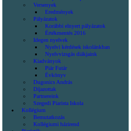
Versenyek
Eredmények
Pályázatok
Korábbi elnyert pályázatok
Értékmentés 2016
Idegen nyelvek
Nyelvi kérdések iskolánkban
Nyelvvizsgás diákjaink
Kiadványok
Piár Futár
Évkönyv
Dugonics András
Díjazottak
Partnereink
Szegedi Piarista Iskola
Kollégium
Bemutatkozás
Kollégiumi házirend