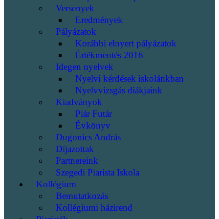
Versenyek
Eredmények
Pályázatok
Korábbi elnyert pályázatok
Értékmentés 2016
Idegen nyelvek
Nyelvi kérdések iskolánkban
Nyelvvizsgás diákjaink
Kiadványok
Piár Futár
Évkönyv
Dugonics András
Díjazottak
Partnereink
Szegedi Piarista Iskola
Kollégium
Bemutatkozás
Kollégiumi házirend