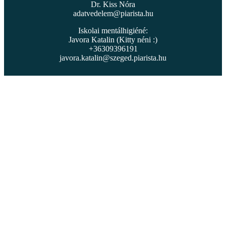
Dr. Kiss Nóra
adatvedelem@piarista.hu
Iskolai mentálhigiéné:
Javora Katalin (Kitty néni :)
+36309396191
javora.katalin@szeged.piarista.hu