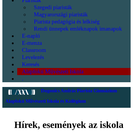
Piaristák
Szegedi piaristák
Magyarországi piaristák
Piarista pedagógia és lelkiség
Rendi ünnepek emléknapok imanapok
E-napló
E-menza
Classroom
Levelezés
Keresés
Alapfokú Művészeti Iskola
.
Dugonics András Piarista Gimnázium
Alapfokú Művészeti Iskola és Kollégium
Hírek, események az iskola