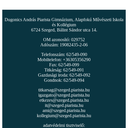
Dugonics András Piarista Gimnázium, Alapfokú Művészeti Iskola
és Kollégium
6724 Szeged, Bálint Sándor utca 14.
OM azonosító: 029752
Adószám: 19082435-2-06
Telefonszám: 62/549-090
Mobiltelefon: +36305356290
Fax: 62/549-099
Titkárság: 62/549-091
Gazdasági iroda: 62/549-092
Gondnok: 62/549-094
titkarsag@szeged.piarista.hu
igazgato@szeged.piarista.hu
etkezes@szeged.piarista.hu
it@szeged.piarista.hu
ami@szeged.piarista.hu
kollegium@szeged.piarista.hu
adatvédelmi tisztviselő: