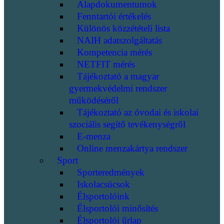
Alapdokumentumok
Fenntartói értékelés
Különös közzétételi lista
NAIH adatszolgáltatás
Kompetencia mérés
NETFIT mérés
Tájékoztató a magyar
gyermekvédelmi rendszer
működéséről
Tájékoztató az óvodai és iskolai
szociális segítő tevékenységről
E-menza
Online menzakártya rendszer
Sport
Sporteredmények
Iskolacsúcsok
Élsportolóink
Élsportolói minősítés
Élsportolói űrlap