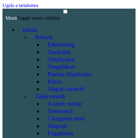
Ugrás a tartalomra
Menü
Toggle menu visibility
Iskola
Rólunk
Elérhetőség
Tanáraink
Osztályaink
Öregdiákok
Piarista Alapítvány
Kórus
Alapító oklevél
Tájékoztatók
A tanév rendje
Teremrend
Csengetési rend
Alaprajz
Fogadóóra