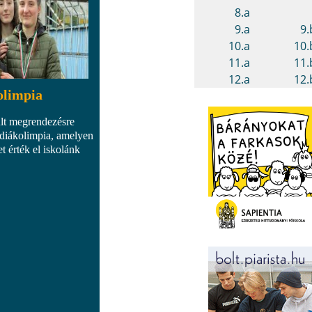
olimpia
ült megrendezésre
 diákolimpia, amelyen
 érték el iskolánk