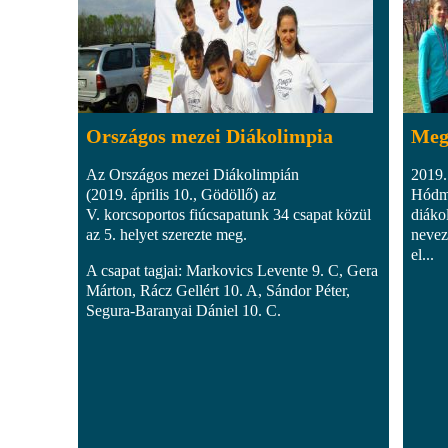
Országos mezei Diákolimpia
Meg
Az Országos mezei Diákolimpián
2019.
(2019. április 10., Gödöllő) az
Hódme
V. korcsoportos fiúcsapatunk 34 csapat közül
diáko
az 5. helyet szerezte meg.
nevez
el...
A csapat tagjai: Markovics Levente 9. C, Gera
Márton, Rácz Gellért 10. A, Sándor Péter,
Segura-Baranyai Dániel 10. C.