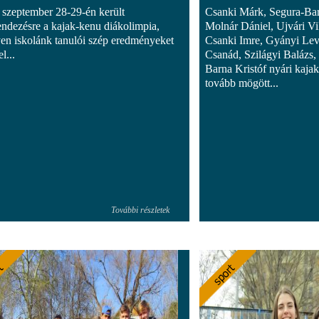
 szeptember 28-29-én került
Csanki Márk, Segura-Bar
ndezésre a kajak-kenu diákolimpia,
Molnár Dániel, Ujvári Vi
en iskolánk tanulói szép eredményeket
Csanki Imre, Gyányi Lev
l...
Csanád, Szilágyi Balázs
Barna Kristóf nyári kaja
tovább mögött...
További részletek