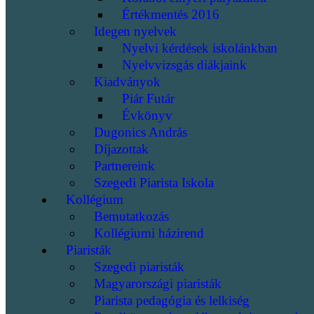
Értékmentés 2016
Idegen nyelvek
Nyelvi kérdések iskolánkban
Nyelvvizsgás diákjaink
Kiadványok
Piár Futár
Évkönyv
Dugonics András
Díjazottak
Partnereink
Szegedi Piarista Iskola
Kollégium
Bemutatkozás
Kollégiumi házirend
Piaristák
Szegedi piaristák
Magyarországi piaristák
Piarista pedagógia és lelkiség