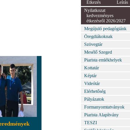
Étkezés
Leírás
Nyilatkozat
kedvezményes
étkezésről 2026/2027
Megújuló pedagógiánk
Öregdiákoknak
Szövegtár
Mesélő Szeged
Piarista emlékhelyek
Kottatár
Képtár
Videótár
Elérhetőség
Pályázatok
Formanyomtatványok
Piarista Alapítvány
TESZI
 eredmények