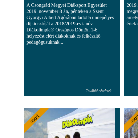
A Csongrád Megyei Diáksport Egyesület
2019.
2019. november 8-án, pénteken a Szent
megre
Györgyi Albert Agórában tartotta ünnepélyes
amely
díjkiosztóját a 2018/2019-es tanév
értek e
Diákolimpia® Országos Döntőn 1-6.
helyezést elért diákoknak és felkészítő
pedagógusuknak...
További részletek