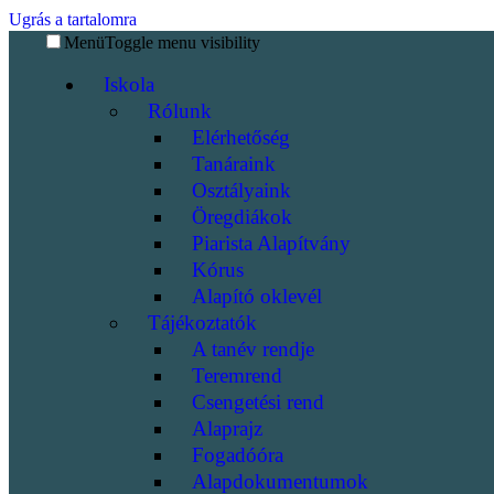
Ugrás a tartalomra
Menü
Toggle menu visibility
Iskola
Rólunk
Elérhetőség
Tanáraink
Osztályaink
Öregdiákok
Piarista Alapítvány
Kórus
Alapító oklevél
Tájékoztatók
A tanév rendje
Teremrend
Csengetési rend
Alaprajz
Fogadóóra
Alapdokumentumok