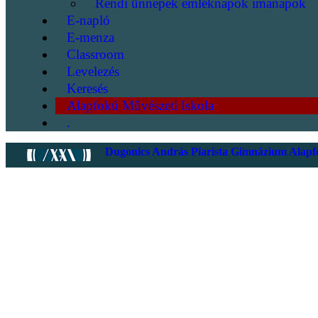
Rendi ünnepek emléknapok imanapok
E-napló
E-menza
Classroom
Levelezés
Keresés
Alapfokú Művészeti Iskola
.
Dugonics András Piarista Gimnázium Alapfo