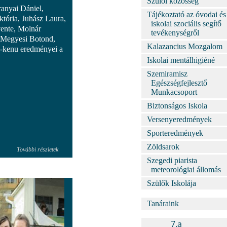
Szülői közösség
anyai Dániel,
Tájékoztató az óvodai és
któria, Juhász Laura,
iskolai szociális segítő
ente, Molnár
tevékenységről
, Megyesi Botond,
Kalazancius Mozgalom
k-kenu eredményei a
Iskolai mentálhigiéné
Szemiramisz
Egészségfejlesztő
Munkacsoport
Biztonságos Iskola
Versenyeredmények
Sporteredmények
Zöldsarok
További részletek
Szegedi piarista
meteorológiai állomás
Szülők Iskolája
Tanáraink