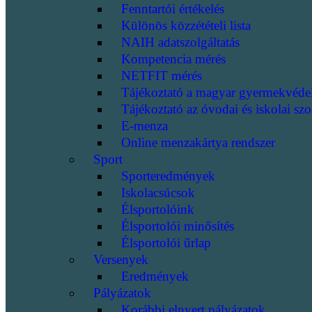
Fenntartói értékelés
Különös közzétételi lista
NAIH adatszolgáltatás
Kompetencia mérés
NETFIT mérés
Tájékoztató a magyar gyermekvéde
Tájékoztató az óvodai és iskolai szo
E-menza
Online menzakártya rendszer
Sport
Sporteredmények
Iskolacsúcsok
Élsportolóink
Élsportolói minősítés
Élsportolói űrlap
Versenyek
Eredmények
Pályázatok
Korábbi elnyert pályázatok