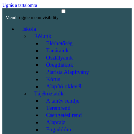
Ugrás a tartalomra
Menü
Toggle menu visibility
Iskola
Rólunk
Elérhetőség
Tanáraink
Osztályaink
Öregdiákok
Piarista Alapítvány
Kórus
Alapító oklevél
Tájékoztatók
A tanév rendje
Teremrend
Csengetési rend
Alaprajz
Fogadóóra