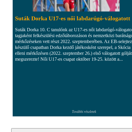
Suták Dorka U17-es női labdarúgó-válogatott
Suták Dorka 10. C tanulónk az U17-es női labdarúgó-válogato
tagjaként felkészülési edzőtáborozáson és nemzetközi barátság
mérkőzéseken vett részt 2022. szeptemberében. Az EB-selejte
készülő csapatban Dorka kezdő játékosként szerepel, a Skócia
elleni mérkőzésen (2022. szeptember 26.) első válogatott gólját
megszerezte! Női U17-es csapat október 19-25. között a...
További részletek