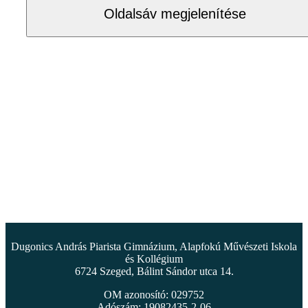
Oldalsáv megjelenítése
Dugonics András Piarista Gimnázium, Alapfokú Művészeti Iskola
és Kollégium
6724 Szeged, Bálint Sándor utca 14.
OM azonosító: 029752
Adószám: 19082435-2-06