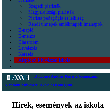
Piaristák
Szegedi piaristák
Magyarországi piaristák
Piarista pedagógia és lelkiség
Rendi ünnepek emléknapok imanapok
E-napló
E-menza
Classroom
Levelezés
Keresés
Alapfokú Művészeti Iskola
.
Dugonics András Piarista Gimnázium
Alapfokú Művészeti Iskola és Kollégium
Hírek, események az iskola