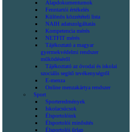
Alapdokumentumok
Fenntartói értékelés
Különös közzétételi lista
NAIH adatszolgáltatás
Kompetencia mérés
NETFIT mérés
Tájékoztató a magyar
gyermekvédelmi rendszer
működéséről
Tájékoztató az óvodai és iskolai
szociális segítő tevékenységről
E-menza
Online menzakártya rendszer
Sport
Sporteredmények
Iskolacsúcsok
Élsportolóink
Élsportolói minősítés
Élsportolói űrlap