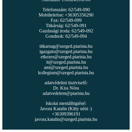
Telefonszám: 62/549-090
Mobiltelefon: +36305356290
Fax: 62/549-099
Titkárság: 62/549-091
Gazdasági iroda: 62/549-092
Gondnok: 62/549-094
titkarsag@szeged.piarista.hu
igazgato@szeged.piarista.hu
etkezes@szeged.piarista.hu
it@szeged.piarista.hu
ami@szeged.piarista.hu
kollegium@szeged.piarista.hu
adatvédelmi tisztviselő:
Dr. Kiss Nóra
adatvedelem@piarista.hu
Iskolai mentálhigiéné:
Javora Katalin (Kitty néni :)
+36309396191
javora.katalin@szeged.piarista.hu