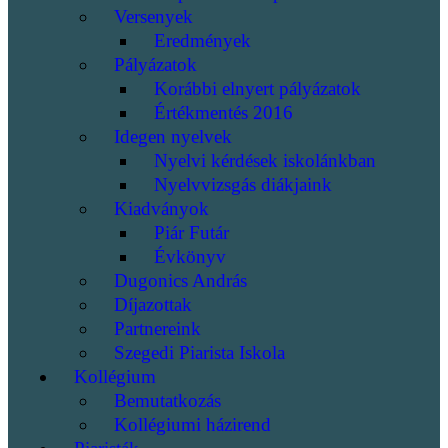
Versenyek
Eredmények
Pályázatok
Korábbi elnyert pályázatok
Értékmentés 2016
Idegen nyelvek
Nyelvi kérdések iskolánkban
Nyelvvizsgás diákjaink
Kiadványok
Piár Futár
Évkönyv
Dugonics András
Díjazottak
Partnereink
Szegedi Piarista Iskola
Kollégium
Bemutatkozás
Kollégiumi házirend