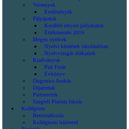
Versenyek
Eredmények
Pályázatok
Korábbi elnyert pályázatok
Értékmentés 2016
Idegen nyelvek
Nyelvi kérdések iskolánkban
Nyelvvizsgás diákjaink
Kiadványok
Piár Futár
Évkönyv
Dugonics András
Díjazottak
Partnereink
Szegedi Piarista Iskola
Kollégium
Bemutatkozás
Kollégiumi házirend