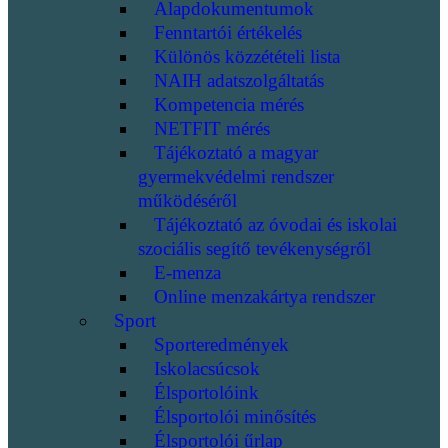
Alapdokumentumok
Fenntartói értékelés
Különös közzétételi lista
NAIH adatszolgáltatás
Kompetencia mérés
NETFIT mérés
Tájékoztató a magyar
gyermekvédelmi rendszer
működéséről
Tájékoztató az óvodai és iskolai
szociális segítő tevékenységről
E-menza
Online menzakártya rendszer
Sport
Sporteredmények
Iskolacsúcsok
Élsportolóink
Élsportolói minősítés
Élsportolói űrlap