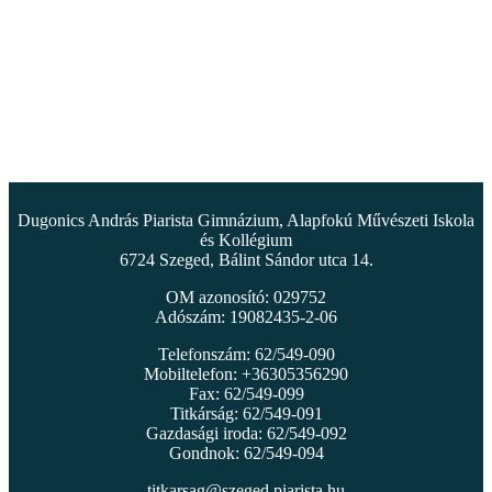
Dugonics András Piarista Gimnázium, Alapfokú Művészeti Iskola
és Kollégium
6724 Szeged, Bálint Sándor utca 14.
OM azonosító: 029752
Adószám: 19082435-2-06
Telefonszám: 62/549-090
Mobiltelefon: +36305356290
Fax: 62/549-099
Titkárság: 62/549-091
Gazdasági iroda: 62/549-092
Gondnok: 62/549-094
titkarsag@szeged.piarista.hu