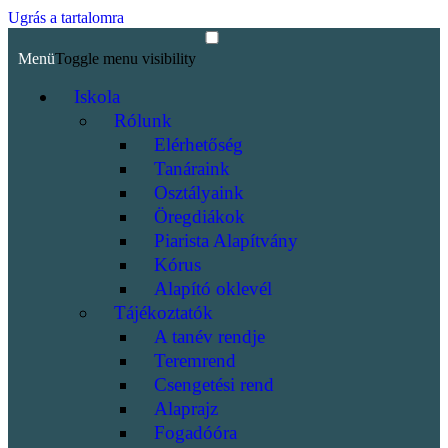
Ugrás a tartalomra
Menü
Toggle menu visibility
Iskola
Rólunk
Elérhetőség
Tanáraink
Osztályaink
Öregdiákok
Piarista Alapítvány
Kórus
Alapító oklevél
Tájékoztatók
A tanév rendje
Teremrend
Csengetési rend
Alaprajz
Fogadóóra