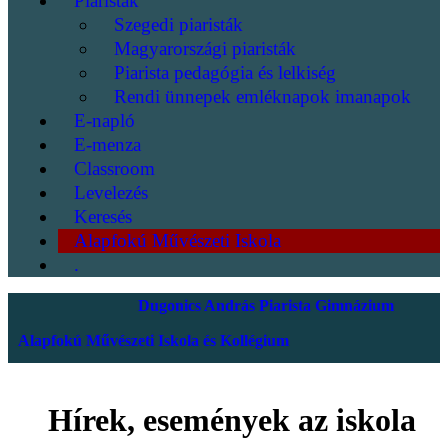
Piaristák
Szegedi piaristák
Magyarországi piaristák
Piarista pedagógia és lelkiség
Rendi ünnepek emléknapok imanapok
E-napló
E-menza
Classroom
Levelezés
Keresés
Alapfokú Művészeti Iskola
.
Dugonics András Piarista Gimnázium
Alapfokú Művészeti Iskola és Kollégium
Hírek, események az iskola