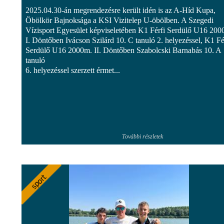
2025.04.30-án megrendezésre került idén is az A-Híd Kupa,
Öbölkör Bajnoksága a KSI Vizitelep U-öbölben. A Szegedi
Vízisport Egyesület képviseletében K1 Férfi Serdülő U16 200
I. Döntőben Ivácson Szilárd 10. C tanuló 2. helyezéssel, K1 Fé
Serdülő U16 2000m. II. Döntőben Szabolcski Barnabás 10. A
tanuló
6. helyezéssel szerzett érmet...
További részletek