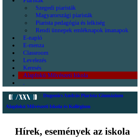
Piaristák
Szegedi piaristák
Magyarországi piaristák
Piarista pedagógia és lelkiség
Rendi ünnepek emléknapok imanapok
E-napló
E-menza
Classroom
Levelezés
Keresés
Alapfokú Művészeti Iskola
.
Dugonics András Piarista Gimnázium
Alapfokú Művészeti Iskola és Kollégium
Hírek, események az iskola