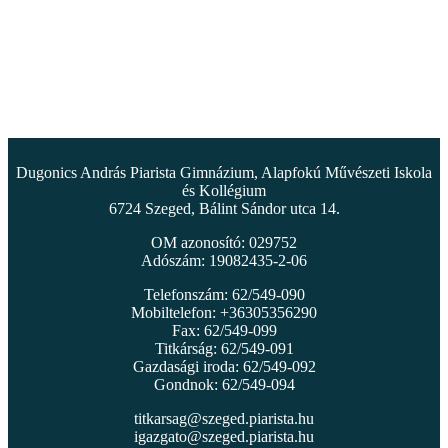
Dugonics András Piarista Gimnázium, Alapfokú Művészeti Iskola
és Kollégium
6724 Szeged, Bálint Sándor utca 14.
OM azonosító: 029752
Adószám: 19082435-2-06
Telefonszám: 62/549-090
Mobiltelefon: +36305356290
Fax: 62/549-099
Titkárság: 62/549-091
Gazdasági iroda: 62/549-092
Gondnok: 62/549-094
titkarsag@szeged.piarista.hu
igazgato@szeged.piarista.hu