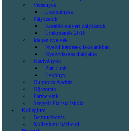
Versenyek
Eredmények
Pályázatok
Korábbi elnyert pályázatok
Értékmentés 2016
Idegen nyelvek
Nyelvi kérdések iskolánkban
Nyelvvizsgás diákjaink
Kiadványok
Piár Futár
Évkönyv
Dugonics András
Díjazottak
Partnereink
Szegedi Piarista Iskola
Kollégium
Bemutatkozás
Kollégiumi házirend