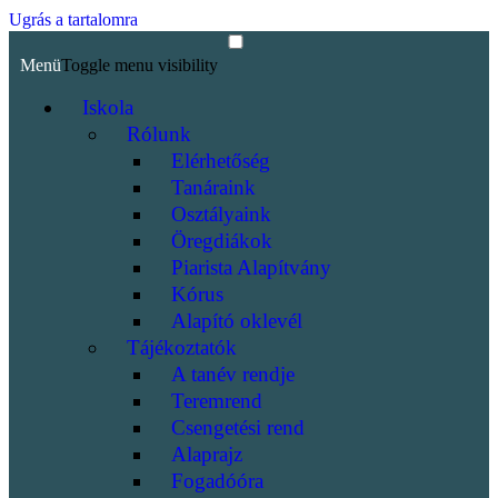
Ugrás a tartalomra
Menü
Toggle menu visibility
Iskola
Rólunk
Elérhetőség
Tanáraink
Osztályaink
Öregdiákok
Piarista Alapítvány
Kórus
Alapító oklevél
Tájékoztatók
A tanév rendje
Teremrend
Csengetési rend
Alaprajz
Fogadóóra