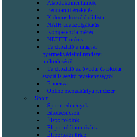
Alapdokumentumok
Fenntartói értékelés
Különös közzétételi lista
NAIH adatszolgáltatás
Kompetencia mérés
NETFIT mérés
Tájékoztató a magyar
gyermekvédelmi rendszer
működéséről
Tájékoztató az óvodai és iskolai
szociális segítő tevékenységről
E-menza
Online menzakártya rendszer
Sport
Sporteredmények
Iskolacsúcsok
Élsportolóink
Élsportolói minősítés
Élsportolói űrlap