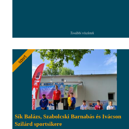
További részletek
Sík Balázs, Szabolcski Barnabás és Ivácson
Szilárd sportsikere