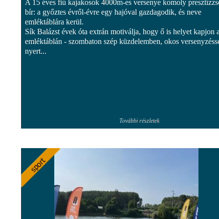
A 15 éves fiú kajakosok 4000m-es versenye komoly presztízzs
bír: a győztes évről-évre egy hajóval gazdagodik, és neve
emléktáblára kerül.
Sík Balázst évek óta extrán motiválja, hogy ő is helyet kapjon 
emléktáblán - szombaton szép küzdelemben, okos versenyzésse
nyert...
További részletek