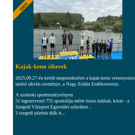
Kajak-kenu sikerek
2025.09.27-én került megrendezésre a kajak-kenu versenysze
utolsó síkvízi eseménye, a Nagy Zoltán Emlékverseny.
A szolnoki sportrendezvényen
51 tagszervezet 755 sportolója mérte össze tudását, közte - a
Szegedi Vízisport Egyesület színeiben -
3 szegedi piarista diák is...