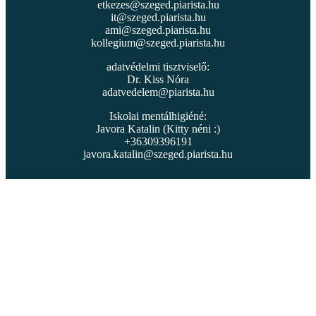
etkezes@szeged.piarista.hu
it@szeged.piarista.hu
ami@szeged.piarista.hu
kollegium@szeged.piarista.hu
adatvédelmi tisztviselő:
Dr. Kiss Nóra
adatvedelem@piarista.hu
Iskolai mentálhigiéné:
Javora Katalin (Kitty néni :)
+36309396191
javora.katalin@szeged.piarista.hu