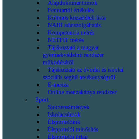
Alapdokumentumok
Fenntartói értékelés
Különös közzétételi lista
NAIH adatszolgáltatás
Kompetencia mérés
NETFIT mérés
Tájékoztató a magyar
gyermekvédelmi rendszer
működéséről
Tájékoztató az óvodai és iskolai
szociális segítő tevékenységről
E-menza
Online menzakártya rendszer
Sport
Sporteredmények
Iskolacsúcsok
Élsportolóink
Élsportolói minősítés
Élsportolói űrlap