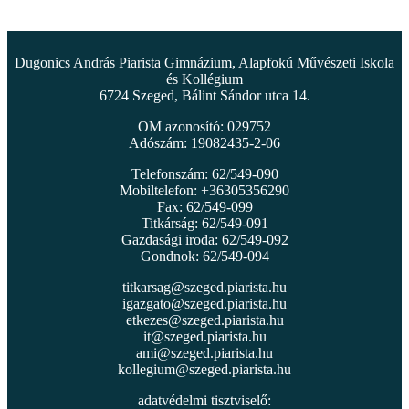
Dugonics András Piarista Gimnázium, Alapfokú Művészeti Iskola
és Kollégium
6724 Szeged, Bálint Sándor utca 14.
OM azonosító: 029752
Adószám: 19082435-2-06
Telefonszám: 62/549-090
Mobiltelefon: +36305356290
Fax: 62/549-099
Titkárság: 62/549-091
Gazdasági iroda: 62/549-092
Gondnok: 62/549-094
titkarsag@szeged.piarista.hu
igazgato@szeged.piarista.hu
etkezes@szeged.piarista.hu
it@szeged.piarista.hu
ami@szeged.piarista.hu
kollegium@szeged.piarista.hu
adatvédelmi tisztviselő: