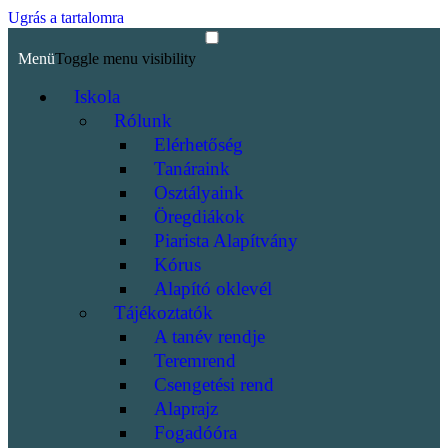
Ugrás a tartalomra
Menü
Toggle menu visibility
Iskola
Rólunk
Elérhetőség
Tanáraink
Osztályaink
Öregdiákok
Piarista Alapítvány
Kórus
Alapító oklevél
Tájékoztatók
A tanév rendje
Teremrend
Csengetési rend
Alaprajz
Fogadóóra