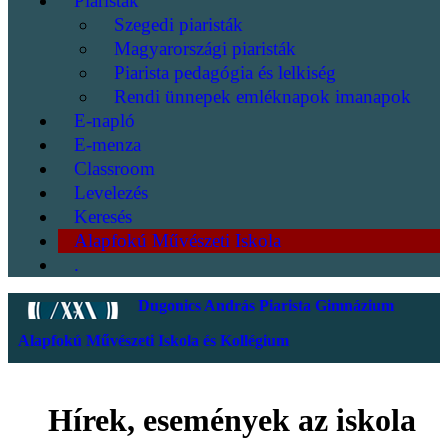
Piaristák
Szegedi piaristák
Magyarországi piaristák
Piarista pedagógia és lelkiség
Rendi ünnepek emléknapok imanapok
E-napló
E-menza
Classroom
Levelezés
Keresés
Alapfokú Művészeti Iskola
.
Dugonics András Piarista Gimnázium
Alapfokú Művészeti Iskola és Kollégium
Hírek, események az iskola