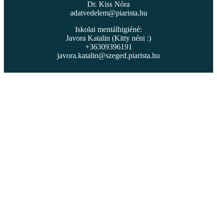
Dr. Kiss Nóra
adatvedelem@piarista.hu
Iskolai mentálhigiéné:
Javora Katalin (Kitty néni :)
+36309396191
javora.katalin@szeged.piarista.hu