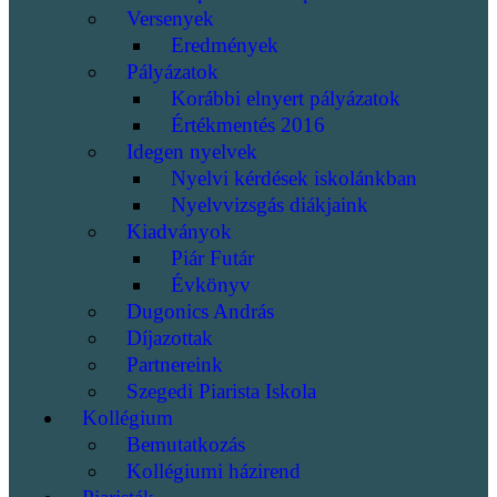
Versenyek
Eredmények
Pályázatok
Korábbi elnyert pályázatok
Értékmentés 2016
Idegen nyelvek
Nyelvi kérdések iskolánkban
Nyelvvizsgás diákjaink
Kiadványok
Piár Futár
Évkönyv
Dugonics András
Díjazottak
Partnereink
Szegedi Piarista Iskola
Kollégium
Bemutatkozás
Kollégiumi házirend