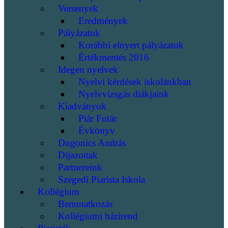
Versenyek
Eredmények
Pályázatok
Korábbi elnyert pályázatok
Értékmentés 2016
Idegen nyelvek
Nyelvi kérdések iskolánkban
Nyelvvizsgás diákjaink
Kiadványok
Piár Futár
Évkönyv
Dugonics András
Díjazottak
Partnereink
Szegedi Piarista Iskola
Kollégium
Bemutatkozás
Kollégiumi házirend