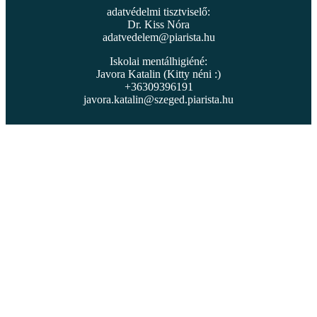
adatvédelmi tisztviselő:
Dr. Kiss Nóra
adatvedelem@piarista.hu
Iskolai mentálhigiéné:
Javora Katalin (Kitty néni :)
+36309396191
javora.katalin@szeged.piarista.hu