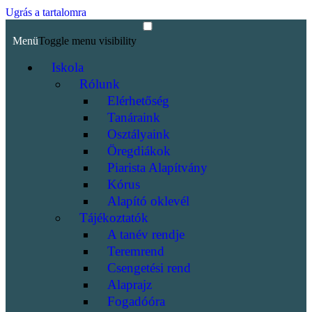
Ugrás a tartalomra
Menü
Toggle menu visibility
Iskola
Rólunk
Elérhetőség
Tanáraink
Osztályaink
Öregdiákok
Piarista Alapítvány
Kórus
Alapító oklevél
Tájékoztatók
A tanév rendje
Teremrend
Csengetési rend
Alaprajz
Fogadóóra