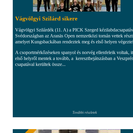
Vágvölgyi Szilárd sikere
Vágvölgyi Szilárdék (11. A) a PICK Szeged kézilabdacsapatáv
Svédországban az Aranäs Open nemzetközi tornán vettek rész
amelyet Kungsbackában rendeztek meg és első helyen végezte
A csoportmérkőzéseken spanyol és norvég ellenfeleik voltak, it
első helyről mentek a tovább, a keresztbejátszásban a Veszpr
csapatával kerültek össze...
További részletek