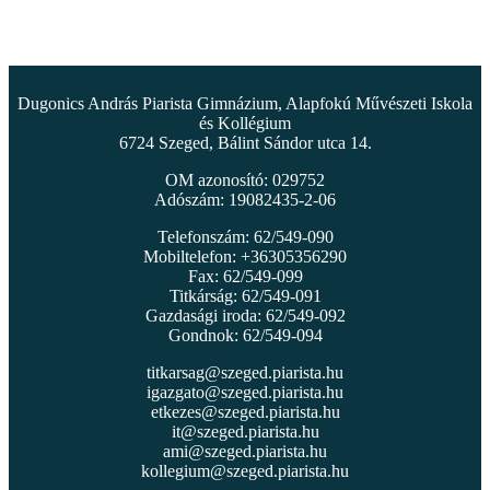
Dugonics András Piarista Gimnázium, Alapfokú Művészeti Iskola
és Kollégium
6724 Szeged, Bálint Sándor utca 14.
OM azonosító: 029752
Adószám: 19082435-2-06
Telefonszám: 62/549-090
Mobiltelefon: +36305356290
Fax: 62/549-099
Titkárság: 62/549-091
Gazdasági iroda: 62/549-092
Gondnok: 62/549-094
titkarsag@szeged.piarista.hu
igazgato@szeged.piarista.hu
etkezes@szeged.piarista.hu
it@szeged.piarista.hu
ami@szeged.piarista.hu
kollegium@szeged.piarista.hu