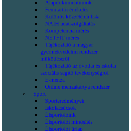
Alapdokumentumok
Fenntartói értékelés
Különös közzétételi lista
NAIH adatszolgáltatás
Kompetencia mérés
NETFIT mérés
Tájékoztató a magyar
gyermekvédelmi rendszer
működéséről
Tájékoztató az óvodai és iskolai
szociális segítő tevékenységről
E-menza
Online menzakártya rendszer
Sport
Sporteredmények
Iskolacsúcsok
Élsportolóink
Élsportolói minősítés
Élsportolói űrlap