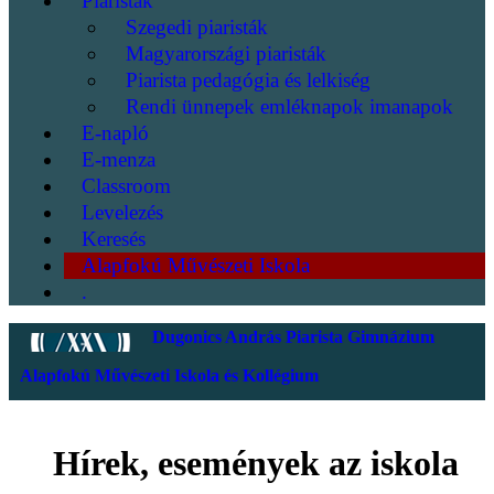
Piaristák
Szegedi piaristák
Magyarországi piaristák
Piarista pedagógia és lelkiség
Rendi ünnepek emléknapok imanapok
E-napló
E-menza
Classroom
Levelezés
Keresés
Alapfokú Művészeti Iskola
.
Dugonics András Piarista Gimnázium
Alapfokú Művészeti Iskola és Kollégium
Hírek, események az iskola