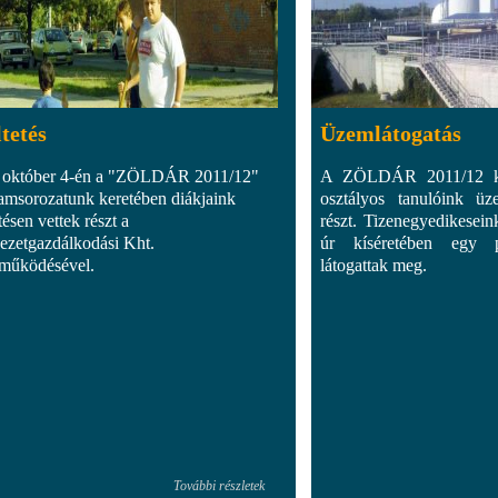
tetés
Üzemlátogatás
 október 4-én a "ZÖLDÁR 2011/12"
A ZÖLDÁR 2011/12 ker
amsorozatunk keretében diákjaink
osztályos tanulóink üz
tésen vettek részt a
részt. Tizenegyedikesein
ezetgazdálkodási Kht.
úr kíséretében egy pa
működésével.
látogattak meg.
További részletek