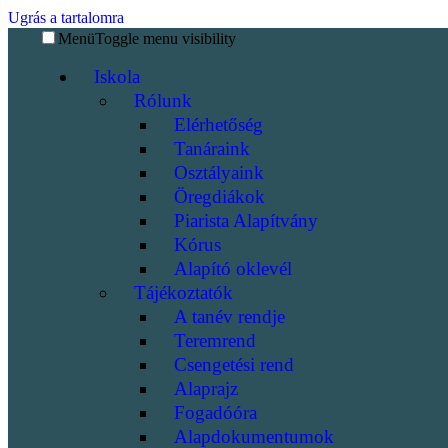
Ugrás a tartalomra
Menü
Toggle menu visibility
Iskola
Rólunk
Elérhetőség
Tanáraink
Osztályaink
Öregdiákok
Piarista Alapítvány
Kórus
Alapító oklevél
Tájékoztatók
A tanév rendje
Teremrend
Csengetési rend
Alaprajz
Fogadóóra
Alapdokumentumok