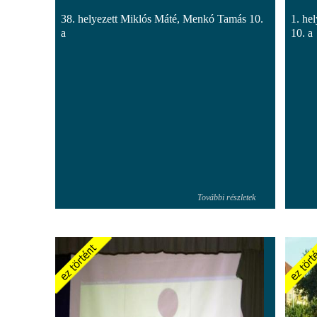
38. helyezett Miklós Máté, Menkó Tamás 10.
1. he
a
10. a
További részletek