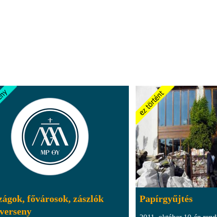
ágok, fővárosok, zászlók
Papírgyűjtés
iverseny