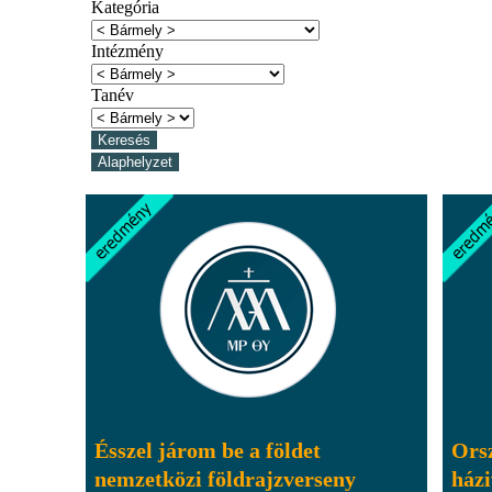
Kategória
Intézmény
Tanév
Ésszel járom be a földet
Orsz
nemzetközi földrajzverseny
ház