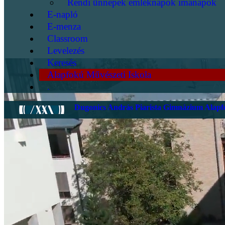
Rendi ünnepek emléknapok imanapok
E-napló
E-menza
Classroom
Levelezés
Keresés
Alapfokú Művészeti Iskola
.
Dugonics András Piarista Gimnázium Alapfo