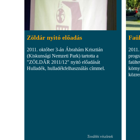
Zöldár nyitó előadás
Faül
2011. október 3-án Ábrahám Krisztián
2011.
(Kiskunsági Nemzeti Park) tartotta a
progr
"ZÖLDÁR 2011/12" nyitó előadását
faülte
Hulladék, hulladékfelhasználás címmel.
körny
közre
További részletek