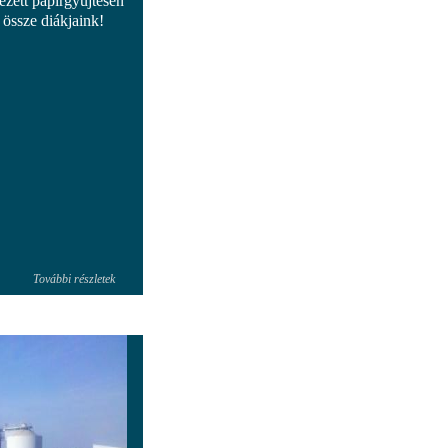
ezett papírgyűjtésen
 össze diákjaink!
További részletek