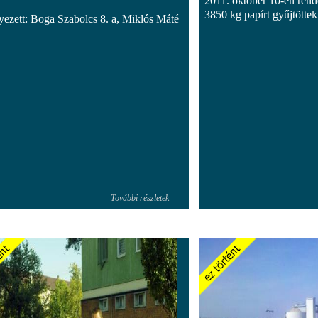
2011. október 10-én rend
3850 kg papírt gyűjtöttek
lyezett: Boga Szabolcs 8. a, Miklós Máté
További részletek