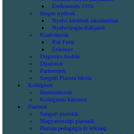
Értékmentés 2016
Idegen nyelvek
Nyelvi kérdések iskolánkban
Nyelvvizsgás diákjaink
Kiadványok
Piár Futár
Évkönyv
Dugonics András
Díjazottak
Partnereink
Szegedi Piarista Iskola
Kollégium
Bemutatkozás
Kollégiumi házirend
Piaristák
Szegedi piaristák
Magyarországi piaristák
Piarista pedagógia és lelkiség