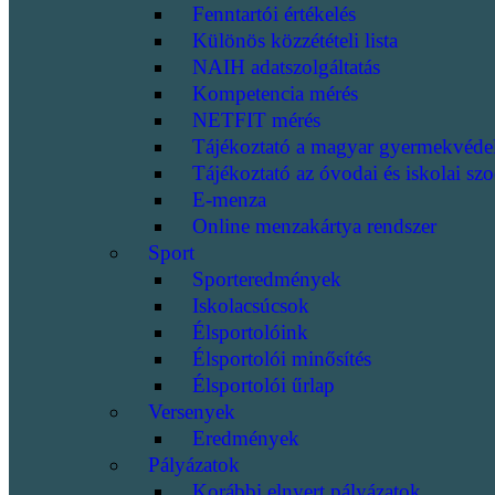
Fenntartói értékelés
Különös közzétételi lista
NAIH adatszolgáltatás
Kompetencia mérés
NETFIT mérés
Tájékoztató a magyar gyermekvéde
Tájékoztató az óvodai és iskolai szo
E-menza
Online menzakártya rendszer
Sport
Sporteredmények
Iskolacsúcsok
Élsportolóink
Élsportolói minősítés
Élsportolói űrlap
Versenyek
Eredmények
Pályázatok
Korábbi elnyert pályázatok