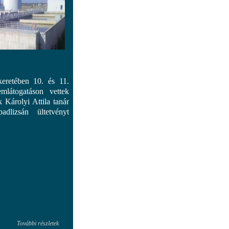
etében 10. és 11.
emlátogatáson vettek
k Károlyi Attila tanár
dlizsán ültetvényt
További részletek