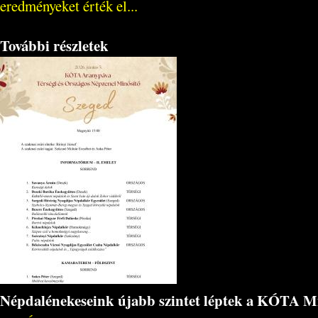
eredményeket érték el...
További részletek
Népdalénekeseink újabb szintet léptek a KÓTA M