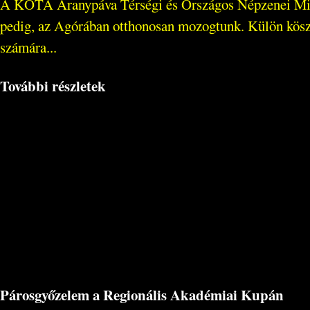
A KÓTA Aranypáva Térségi és Országos Népzenei Minősí
pedig, az Agórában otthonosan mozogtunk. Külön köszön
számára...
További részletek
Párosgyőzelem a Regionális Akadémiai Kupán