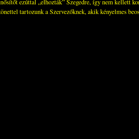
tőt ezúttal „elhozták” Szegedre, így nem kellett kor
ettel tartozunk a Szervezőknek, akik kényelmes beoszt