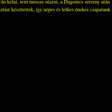
án kelni, sem messze utazni, a Dugonics verseny után
ást készítettek, így népes és lelkes énekes csapatunk