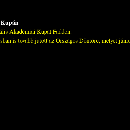
i Kupán
nális Akadémiai Kupát Faddon.
sban is tovább jutott az Országos Döntőre, melyet jún