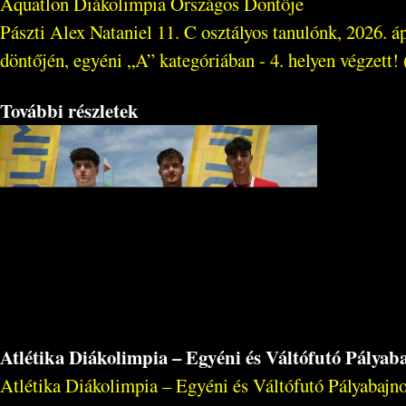
Aquatlon Diákolimpia Országos Döntője
Pászti Alex Nataniel 11. C osztályos tanulónk, 2026. 
döntőjén, egyéni „A” kategóriában - 4. helyen végzett! (
További részletek
Atlétika Diákolimpia – Egyéni és Váltófutó Pálya
Atlétika Diákolimpia – Egyéni és Váltófutó Pályabajno