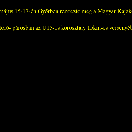
május 15-17-én Győrben rendezte meg a Magyar Kajak
toló- párosban az U15-ös korosztály 15km-es versenyéb