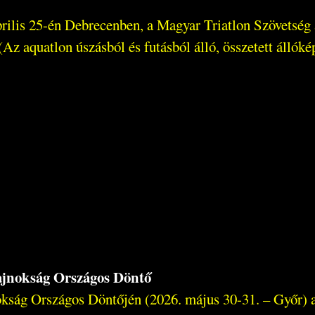
április 25-én Debrecenben, a Magyar Triatlon Szövetsé
Az aquatlon úszásból és futásból álló, összetett állókép
bajnokság Országos Döntő
kság Országos Döntőjén (2026. május 30-31. – Győr) a 