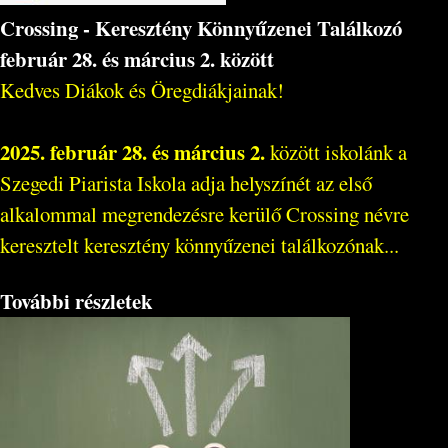
Crossing - Keresztény Könnyűzenei Találkozó
február 28. és március 2. között
Kedves Diákok és Öregdiákjainak!
2025. február 28. és március 2.
között iskolánk a
Szegedi Piarista Iskola adja helyszínét az első
alkalommal megrendezésre kerülő Crossing névre
keresztelt keresztény könnyűzenei találkozónak...
További részletek