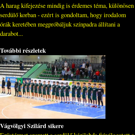
A harag kifejezése mindig is érdemes téma, különösen
serdülő korban - ezért is gondoltam, hogy irodalom
órák keretében megpróbáljuk színpadra állítani a
darabot...
További részletek
Vágvölgyi Szilárd sikere