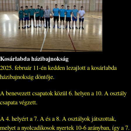
Kosárlabda házibajnokság
2025. február 11-én kedden lezajlott a kosárlabda
házibajnokság döntője.
A benevezett csapatok közül 6. helyen a 10. A osztály
csapata végzett.
A 4. helyért a 7. A és a 8. A osztályok játszottak,
melyet a nyolcadikosok nyertek 10-6 arányban, így a 7.