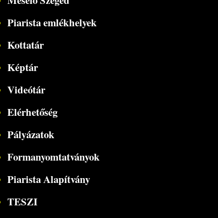
Mesélő Szeged
Piarista emlékhelyek
Kottatár
Képtár
Videótár
Elérhetőség
Pályázatok
Formanyomtatványok
Piarista Alapítvány
TESZI