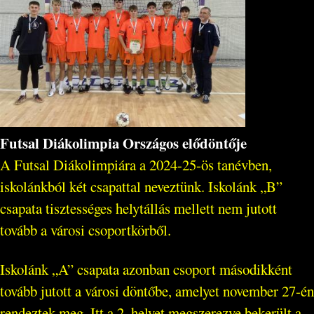
Futsal Diákolimpia Országos elődöntője
A Futsal Diákolimpiára a 2024-25-ös tanévben,
iskolánkból két csapattal neveztünk. Iskolánk „B”
csapata tisztességes helytállás mellett nem jutott
tovább a városi csoportkörből.
Iskolánk „A” csapata azonban csoport másodikként
tovább jutott a városi döntőbe, amelyet november 27-én
rendeztek meg. Itt a 2. helyet megszerezve bekerült a