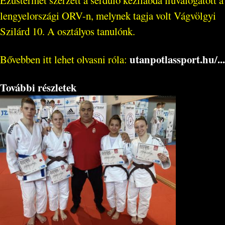
Ezüstérmet szerzett a serdülő kézilabda fiúválogatott a
lengyelországi ORV-n, melynek tagja volt Vágvölgyi
Szilárd 10. A osztályos tanulónk.
utanpotlassport.hu/...
Bővebben itt lehet olvasni róla:
További részletek