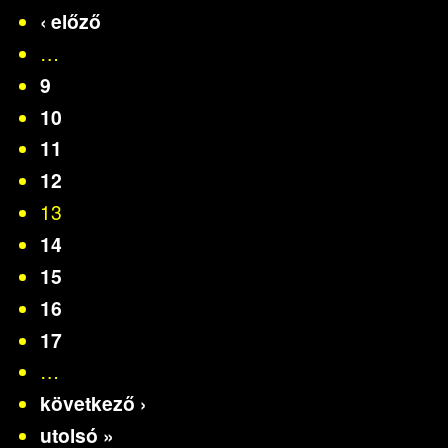
‹ előző
…
9
10
11
12
13
14
15
16
17
…
következő ›
utolsó »