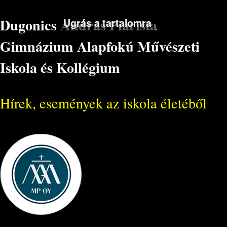
Dugonics András Piarista
Ugrás a tartalomra
Gimnázium Alapfokú Művészeti
Iskola és Kollégium
Hírek, események az iskola életéből