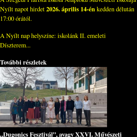
2026. április 14-én
Nyílt napot hirdet
kedden délután
17:00 órától.
A Nyílt nap helyszíne: iskolánk II. emeleti
Díszterem...
További részletek
„Dugonics Fesztivál”, avagy XXVI. Művészeti