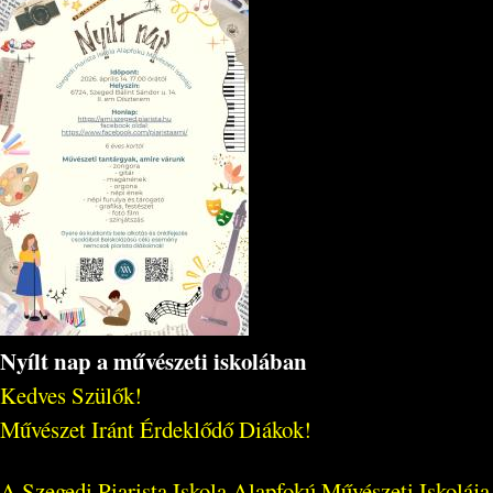
Nyílt nap a művészeti iskolában
Kedves Szülők!
Művészet Iránt Érdeklődő Diákok!
A Szegedi Piarista Iskola Alapfokú Művészeti Iskolája