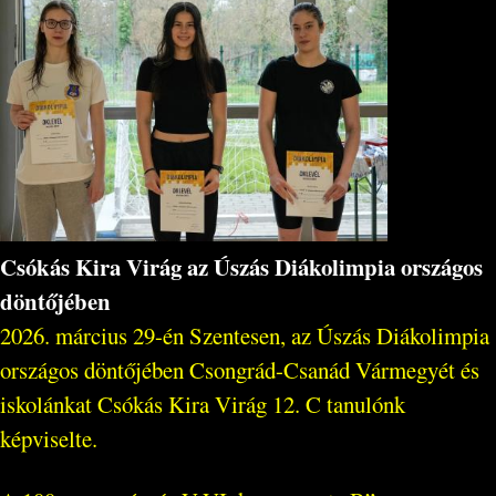
Csókás Kira Virág az Úszás Diákolimpia országos
döntőjében
2026. március 29-én Szentesen, az Úszás Diákolimpia
országos döntőjében Csongrád-Csanád Vármegyét és
iskolánkat Csókás Kira Virág 12. C tanulónk
képviselte.