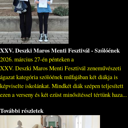
XXV. Deszki Maros Menti Fesztivál - Szólóének
2026. március 27-én pénteken a
XXV. Deszki Maros Menti Fesztivál zeneművészeti
ágazat kategória szólóének műfajában két diákja is
képviselte iskolánkat. Mindkét diák szépen teljesített
ezen a verseny és két ezüst minősítéssel tértünk haza...
További részletek