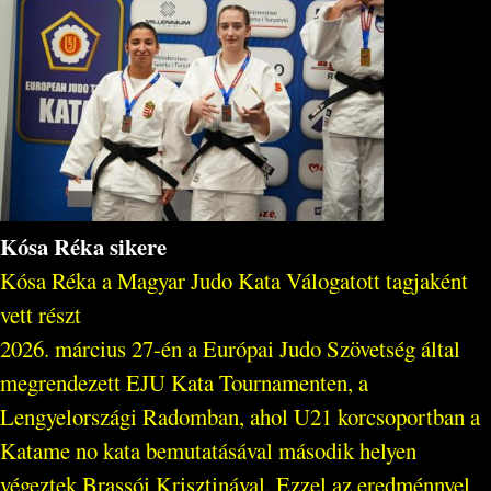
Kósa Réka sikere
Kósa Réka a Magyar Judo Kata Válogatott tagjaként
vett részt
2026. március 27-én a Európai Judo Szövetség által
megrendezett EJU Kata Tournamenten, a
Lengyelországi Radomban, ahol U21 korcsoportban a
Katame no kata bemutatásával második helyen
végeztek Brassói Krisztinával. Ezzel az eredménnyel