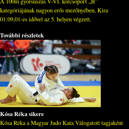
A 100m gyorsúszás V-VI. korcsoport „B”
kategóriájának nagyon erős mezőnyében, Kira
01:09,01-es idővel az 5. helyen végzett.
További részletek
Kósa Réka sikere
Kósa Réka a Magyar Judo Kata Válogatott tagjaként