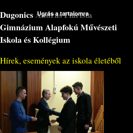
Dugonics András Piarista
Ugrás a tartalomra
Gimnázium Alapfokú Művészeti
Iskola és Kollégium
Hírek, események az iskola életéből