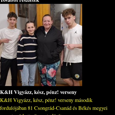
K&H Vigyázz, kész, pénz! verseny
K&H Vigyázz, kész, pénz! verseny második
fordulójában 81 Csongrád-Csanád és Békés megyei