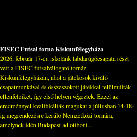
FISEC Futsal torna Kiskunfélegyháza
2026. február 17-én iskolánk labdarúgócsapata részt
vett a FISEC futsalválogató tornán
Kiskunfélegyházán, ahol a játékosok kiváló
csapatmunkával és összeszokott játékkal felülmúlták
ellenfeleiket, így első helyen végeztek. Ezzel az
eredménnyel kvalifikálták magukat a júliusban 14-18-
ig megrendezésre kerülő Nemzetközi tornára,
amelynek idén Budapest ad otthont...