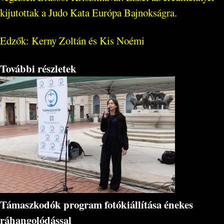
kijutottak a Judo Kata Európa Bajnokságra.
Edzők: Kerny Zoltán és Kis Noémi
További részletek
Támaszkodók program fotókiállítása énekes
ráhangolódással