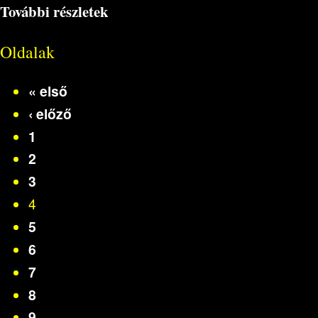
További részletek
Oldalak
« első
‹ előző
1
2
3
4
5
6
7
8
9