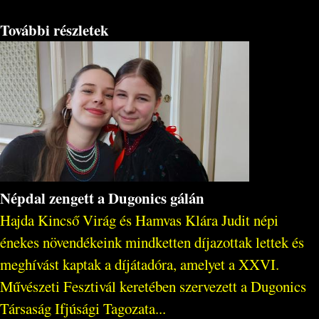
További részletek
Népdal zengett a Dugonics gálán
Hajda Kincső Virág és Hamvas Klára Judit népi
énekes növendékeink mindketten díjazottak lettek és
meghívást kaptak a díjátadóra, amelyet a XXVI.
Művészeti Fesztivál keretében szervezett a Dugonics
Társaság Ifjúsági Tagozata...