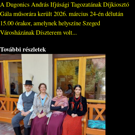
A Dugonics András Ifjúsági Tagozatának Díjkiosztó
Gála műsorára került 2026. március 24-én délután
15.00 órakor, amelynek helyszíne Szeged
Városházának Díszterem volt...
További részletek