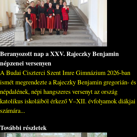
Beranyozott nap a XXV. Rajeczky Benjamin
népzenei versenyen
A Budai Ciszterci Szent Imre Gimnázium 2026-ban
ismét megrendezte a Rajeczky Benjamin gregorián- és
népdalének, népi hangszeres versenyt az ország
katolikus iskoláiból érkező V–XII. évfolyamok diákjai
számára...
További részletek