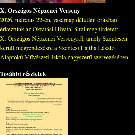
X. Országos Népzenei Verseny
2026. március 22-én, vasárnap délutáni órákban
érkeztünk az Oktatási Hivatal által meghirdetett
X. Országos Népzenei Versenyről, amely Szentesen
került megrendezésre a Szentesi Lajtha László
Alapfokú Művészeti Iskola nagyszerű szervezésében...
További részletek